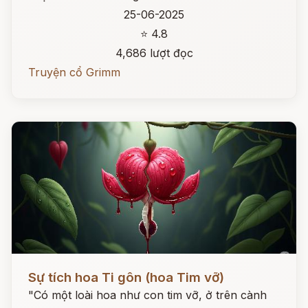
25-06-2025
⭐ 4.8
4,686 lượt đọc
Truyện cổ Grimm
Đọc ngay
Sự tích hoa Ti gôn (hoa Tim vỡ)
"Có một loài hoa như con tim vỡ, ở trên cành