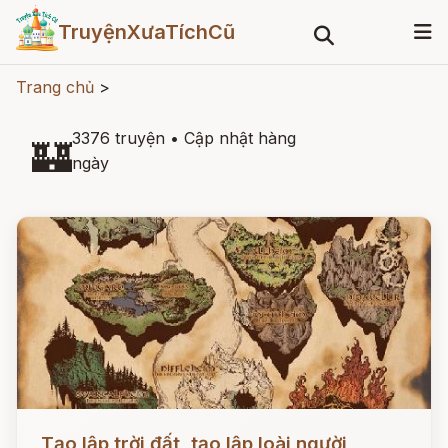
TruyệnXưaTíchCũ
Trang chủ
>
3376 truyện
•
Cập nhật hàng
🏰
ngày
Đọc ngay
Tạo lập trời đất, tạo lập loài người