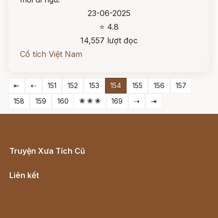
23-06-2025
⭐ 4.8
14,557 lượt đọc
Cổ tích Việt Nam
⇤
⇠
151
152
153
154
155
156
157
❀ ❀ ❀
158
159
160
169
⇢
⇥
Truyện Xưa Tích Cũ
Cổ tích Việt Nam
Liên kết
Lịch vạn niên
Hà Nội cũ - Món ngon Hà Nội
Truyện kiếm hiệp - Ngôn tình