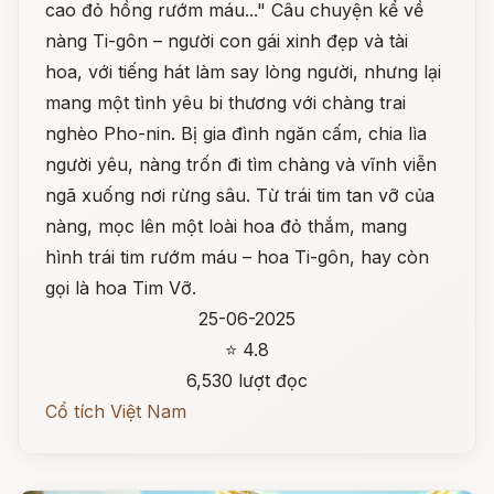
cao đỏ hồng rướm máu..." Câu chuyện kể về
nàng Ti-gôn – người con gái xinh đẹp và tài
hoa, với tiếng hát làm say lòng người, nhưng lại
mang một tình yêu bi thương với chàng trai
nghèo Pho-nin. Bị gia đình ngăn cấm, chia lìa
người yêu, nàng trốn đi tìm chàng và vĩnh viễn
ngã xuống nơi rừng sâu. Từ trái tim tan vỡ của
nàng, mọc lên một loài hoa đỏ thắm, mang
hình trái tim rướm máu – hoa Ti-gôn, hay còn
gọi là hoa Tim Vỡ.
25-06-2025
⭐ 4.8
6,530 lượt đọc
Cổ tích Việt Nam