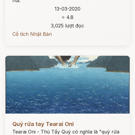
núi.
13-03-2020
⭐ 4.8
3,025 lượt đọc
Cổ tích Nhật Bản
Đọc ngay
Quỷ rửa tay Tearai Oni
Tearai Oni - Thủ Tẩy Quỷ có nghĩa là "quỷ rửa