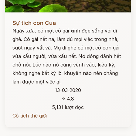
Đọc ngay
Sự tích con Cua
Ngày xưa, có một cô gái xinh đẹp sống với dì
ghẻ. Cô gái nết na, làm đủ mọi việc trong nhà,
suốt ngày vất vả. Mụ dì ghẻ có một cô con gái
vừa xấu người, vừa xấu nết. Nó đỏng đảnh hết
chỗ nói. Lúc nào nó cũng vênh váo, kiêu kỳ,
không nghe bất kỳ lời khuyên nào nên chẳng
làm được một việc gì.
13-03-2020
⭐ 4.8
5,131 lượt đọc
Cổ tích thế giới