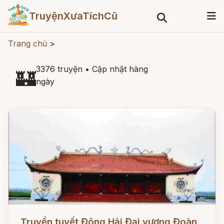
TruyệnXưaTíchCũ
Trang chủ
>
3376 truyện
•
Cập nhật hàng
🏰
ngày
Đọc ngay
Truyền tuyết Đông Hải Đại vương Đoàn