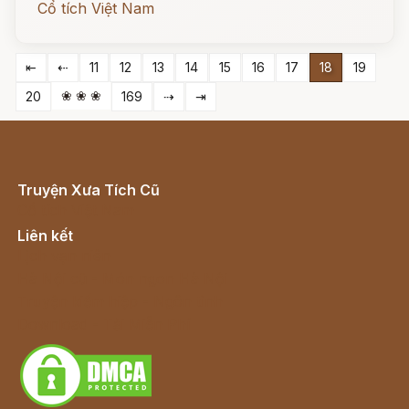
Cổ tích Việt Nam
⇤
⇠
11
12
13
14
15
16
17
18
19
❀ ❀ ❀
20
169
⇢
⇥
Truyện Xưa Tích Cũ
Cổ tích Việt Nam
Liên kết
Lịch vạn niên
Hà Nội cũ - Món ngon Hà Nội
Truyện kiếm hiệp - Ngôn tình
Download - Tải Miễn Phí