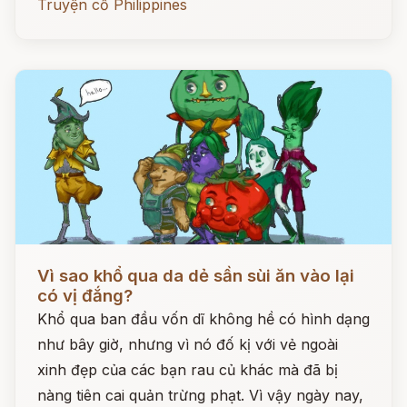
Truyện cổ Philippines
Đọc ngay
Vì sao khổ qua da dẻ sần sùi ăn vào lại
có vị đắng?
Khổ qua ban đầu vốn dĩ không hề có hình dạng
như bây giờ, nhưng vì nó đố kị với vẻ ngoài
xinh đẹp của các bạn rau củ khác mà đã bị
nàng tiên cai quản trừng phạt. Vì vậy ngày nay,