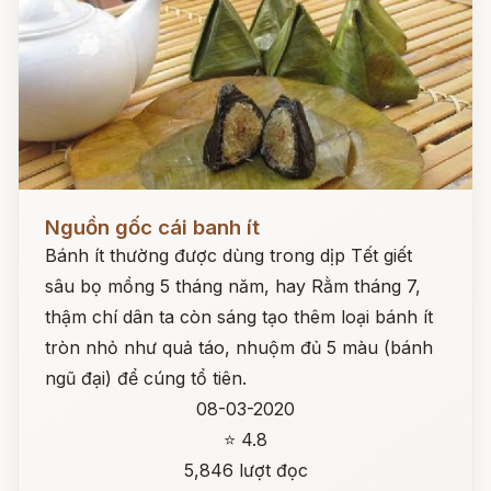
Đọc ngay
Nguồn gốc cái banh ít
Bánh ít thường được dùng trong dịp Tết giết
sâu bọ mồng 5 tháng năm, hay Rằm tháng 7,
thậm chí dân ta còn sáng tạo thêm loại bánh ít
tròn nhỏ như quả táo, nhuộm đủ 5 màu (bánh
ngũ đại) để cúng tổ tiên.
08-03-2020
⭐ 4.8
5,846 lượt đọc