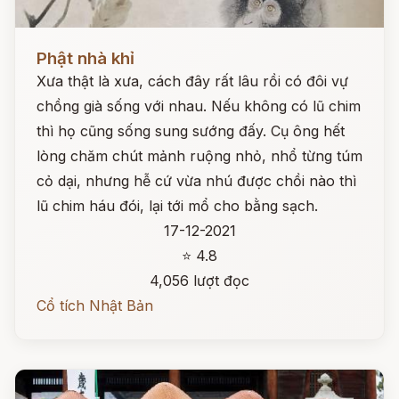
Đọc ngay
Phật nhà khỉ
Xưa thật là xưa, cách đây rất lâu rồi có đôi vự
chồng già sống với nhau. Nếu không có lũ chim
thì họ cũng sống sung sướng đấy. Cụ ông hết
lòng chăm chút mảnh ruộng nhỏ, nhổ từng túm
cỏ dại, nhưng hễ cứ vừa nhú được chồi nào thì
lũ chim háu đói, lại tới mổ cho bằng sạch.
17-12-2021
⭐ 4.8
4,056 lượt đọc
Cổ tích Nhật Bản