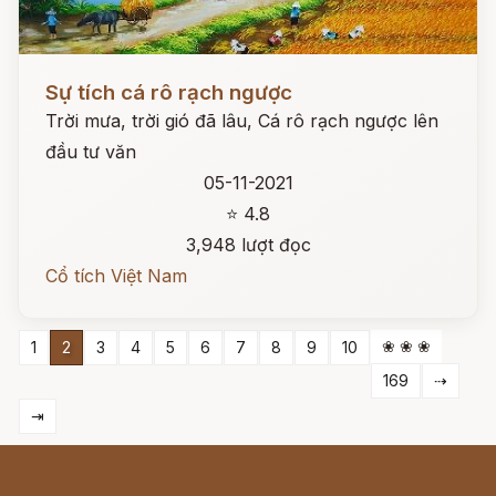
Đọc ngay
Sự tích cá rô rạch ngược
Trời mưa, trời gió đã lâu, Cá rô rạch ngược lên
đầu tư văn
05-11-2021
⭐ 4.8
3,948 lượt đọc
Cổ tích Việt Nam
❀ ❀ ❀
1
2
3
4
5
6
7
8
9
10
169
⇢
⇥