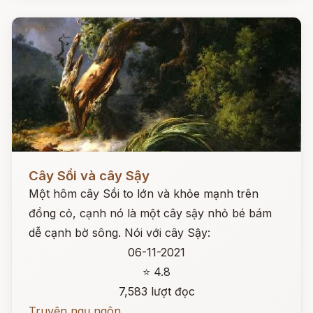
Đọc ngay
Cây Sồi và cây Sậy
Một hôm cây Sồi to lớn và khỏe mạnh trên
đồng cỏ, cạnh nó là một cây sậy nhỏ bé bám
dễ cạnh bờ sông. Nói với cây Sậy:
06-11-2021
⭐ 4.8
7,583 lượt đọc
Truyện ngụ ngôn