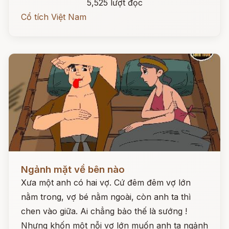
5,525 lượt đọc
Cổ tích Việt Nam
Đọc ngay
Ngảnh mặt về bên nào
Xưa một anh có hai vợ. Cứ đêm đêm vợ lớn
nằm trong, vợ bé nằm ngoài, còn anh ta thì
chen vào giữa. Ai chẳng bảo thế là sướng !
Nhưng khốn một nỗi vợ lớn muốn anh ta ngảnh