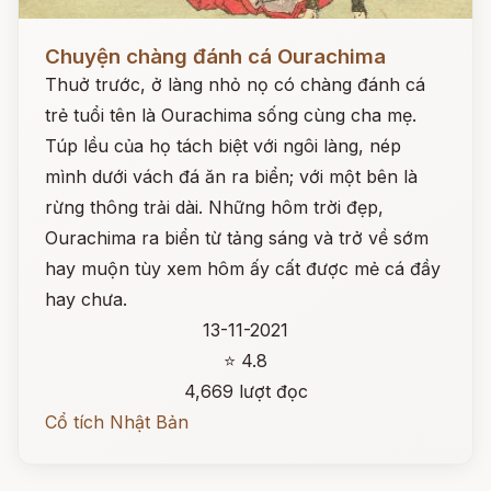
Đọc ngay
Chuyện chàng đánh cá Ourachima
Thuở trước, ở làng nhỏ nọ có chàng đánh cá
trẻ tuổi tên là Ourachima sống cùng cha mẹ.
Túp lều của họ tách biệt với ngôi làng, nép
mình dưới vách đá ăn ra biển; với một bên là
rừng thông trải dài. Những hôm trời đẹp,
Ourachima ra biển từ tảng sáng và trở về sớm
hay muộn tùy xem hôm ấy cất được mẻ cá đầy
hay chưa.
13-11-2021
⭐ 4.8
4,669 lượt đọc
Cổ tích Nhật Bản