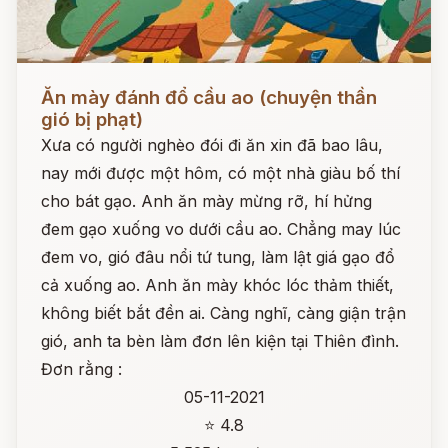
Đọc ngay
Ăn mày đánh đổ cầu ao (chuyện thần
gió bị phạt)
Xưa có người nghèo đói đi ăn xin đã bao lâu,
nay mới được một hôm, có một nhà giàu bố thí
cho bát gạo. Anh ăn mày mừng rỡ, hí hửng
đem gạo xuống vo dưới cầu ao. Chẳng may lúc
đem vo, gió đâu nổi tứ tung, làm lật giá gạo đổ
cả xuống ao. Anh ăn mày khóc lóc thảm thiết,
không biết bắt đền ai. Càng nghĩ, càng giận trận
gió, anh ta bèn làm đơn lên kiện tại Thiên đình.
Đơn rằng :
05-11-2021
⭐ 4.8