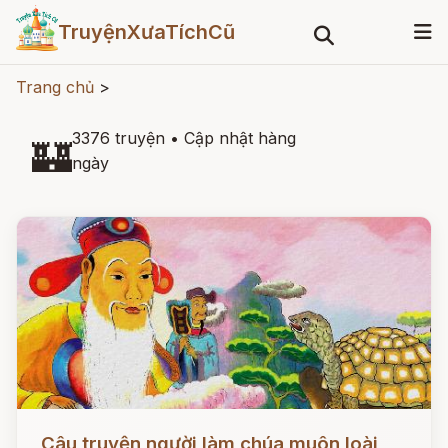
TruyệnXưaTíchCũ
Trang chủ
>
3376 truyện
•
Cập nhật hàng
🏰
ngày
Đọc ngay
Câu truyện người làm chúa muôn loài