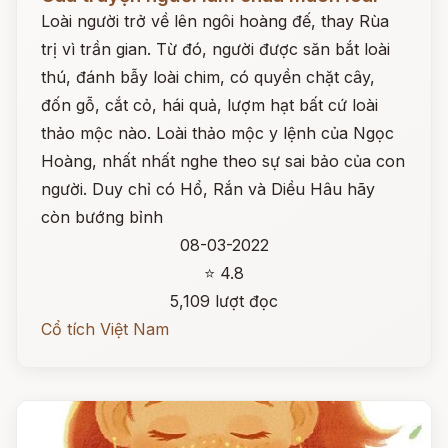
Loài người trở về lên ngôi hoàng đế, thay Rùa
trị vì trần gian. Từ đó, người được săn bắt loài
thú, đánh bẫy loài chim, có quyền chặt cây,
đốn gỗ, cắt cỏ, hái quả, lượm hạt bất cứ loài
thảo mộc nào. Loài thảo mộc y lệnh của Ngọc
Hoàng, nhất nhất nghe theo sự sai bảo của con
người. Duy chỉ có Hổ, Rắn và Diều Hâu hãy
còn bướng bỉnh
08-03-2022
⭐ 4.8
5,109 lượt đọc
Cổ tích Việt Nam