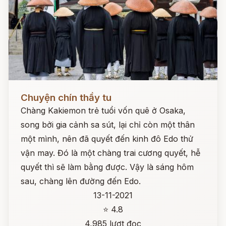
Đọc ngay
Chuyện chín thầy tu
Chàng Kakiemon trẻ tuổi vốn quê ở Osaka,
song bởi gia cảnh sa sút, lại chỉ còn một thân
một mình, nên đã quyết đến kinh đô Edo thử
vận may. Đó là một chàng trai cương quyết, hễ
quyết thì sẽ làm bằng được. Vậy là sáng hôm
sau, chàng lên đường đến Edo.
13-11-2021
⭐ 4.8
4,985 lượt đọc