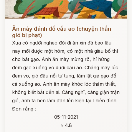
Đọc ngay
Ăn mày đánh đổ cầu ao (chuyện thần
gió bị phạt)
Xưa có người nghèo đói đi ăn xin đã bao lâu,
nay mới được một hôm, có một nhà giàu bố thí
cho bát gạo. Anh ăn mày mừng rỡ, hí hửng
đem gạo xuống vo dưới cầu ao. Chẳng may lúc
đem vo, gió đâu nổi tứ tung, làm lật giá gạo đổ
cả xuống ao. Anh ăn mày khóc lóc thảm thiết,
không biết bắt đền ai. Càng nghĩ, càng giận trận
gió, anh ta bèn làm đơn lên kiện tại Thiên đình.
Đơn rằng :
05-11-2021
⭐ 4.8