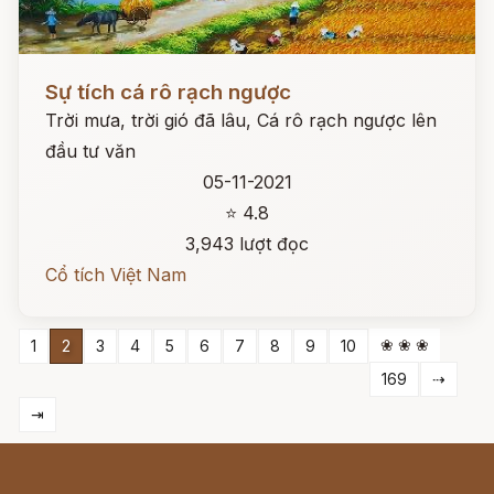
Đọc ngay
Sự tích cá rô rạch ngược
Trời mưa, trời gió đã lâu, Cá rô rạch ngược lên
đầu tư văn
05-11-2021
⭐ 4.8
3,943 lượt đọc
Cổ tích Việt Nam
❀ ❀ ❀
1
2
3
4
5
6
7
8
9
10
169
⇢
⇥