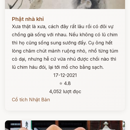
Đọc ngay
Phật nhà khỉ
Xưa thật là xưa, cách đây rất lâu rồi có đôi vự
chồng già sống với nhau. Nếu không có lũ chim
thì họ cũng sống sung sướng đấy. Cụ ông hết
lòng chăm chút mảnh ruộng nhỏ, nhổ từng túm
cỏ dại, nhưng hễ cứ vừa nhú được chồi nào thì
lũ chim háu đói, lại tới mổ cho bằng sạch.
17-12-2021
⭐ 4.8
4,052 lượt đọc
Cổ tích Nhật Bản