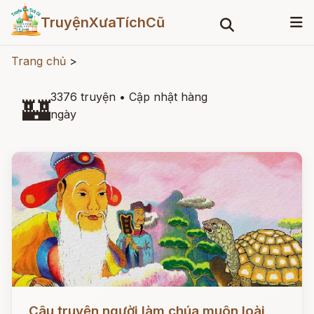
TruyệnXưaTíchCũ
Trang chủ
>
3376 truyện
•
Cập nhật hàng
🏰
ngày
Đọc ngay
Câu truyện người làm chúa muôn loài