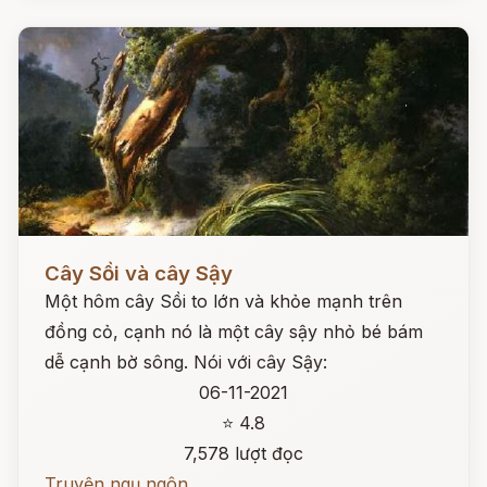
Đọc ngay
Cây Sồi và cây Sậy
Một hôm cây Sồi to lớn và khỏe mạnh trên
đồng cỏ, cạnh nó là một cây sậy nhỏ bé bám
dễ cạnh bờ sông. Nói với cây Sậy:
06-11-2021
⭐ 4.8
7,578 lượt đọc
Truyện ngụ ngôn