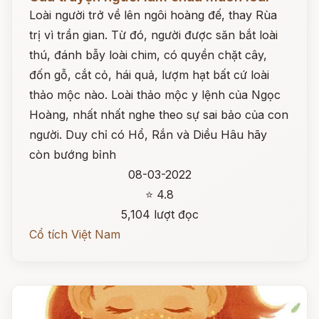
Loài người trở về lên ngôi hoàng đế, thay Rùa
trị vì trần gian. Từ đó, người được săn bắt loài
thú, đánh bẫy loài chim, có quyền chặt cây,
đốn gỗ, cắt cỏ, hái quả, lượm hạt bất cứ loài
thảo mộc nào. Loài thảo mộc y lệnh của Ngọc
Hoàng, nhất nhất nghe theo sự sai bảo của con
người. Duy chỉ có Hổ, Rắn và Diều Hâu hãy
còn bướng bỉnh
08-03-2022
⭐ 4.8
5,104 lượt đọc
Cổ tích Việt Nam