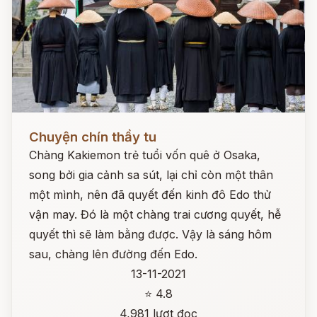
Đọc ngay
Chuyện chín thầy tu
Chàng Kakiemon trẻ tuổi vốn quê ở Osaka,
song bởi gia cảnh sa sút, lại chỉ còn một thân
một mình, nên đã quyết đến kinh đô Edo thử
vận may. Đó là một chàng trai cương quyết, hễ
quyết thì sẽ làm bằng được. Vậy là sáng hôm
sau, chàng lên đường đến Edo.
13-11-2021
⭐ 4.8
4,981 lượt đọc