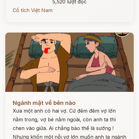
5,520 lượt đọc
Cổ tích Việt Nam
Đọc ngay
Ngảnh mặt về bên nào
Xưa một anh có hai vợ. Cứ đêm đêm vợ lớn
nằm trong, vợ bé nằm ngoài, còn anh ta thì
chen vào giữa. Ai chẳng bảo thế là sướng !
Nhưng khốn một nỗi vợ lớn muốn anh ta ngảnh