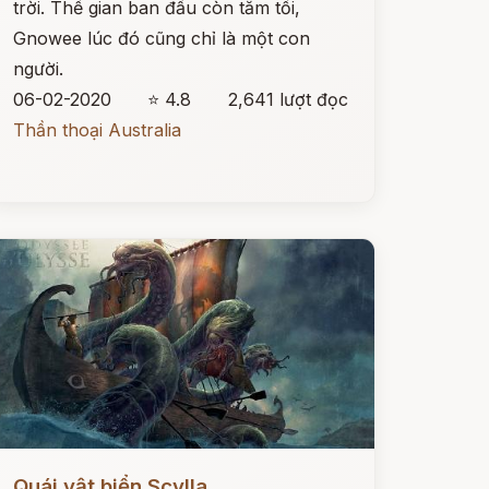
trời. Thế gian ban đầu còn tăm tối,
Gnowee lúc đó cũng chỉ là một con
người.
06-02-2020
⭐ 4.8
2,641 lượt đọc
Thần thoại Australia
ọc ngay
Quái vật biển Scylla