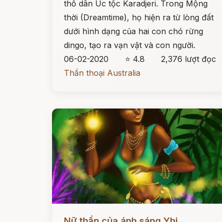
thổ dân Úc tộc Karadjeri. Trong Mộng
thời (Dreamtime), họ hiện ra từ lòng đất
dưới hình dạng của hai con chó rừng
dingo, tạo ra vạn vật và con người.
06-02-2020
⭐ 4.8
2,376 lượt đọc
Thần thoại Australia
Đọc ngay
Nữ thần của ánh sáng Yhi