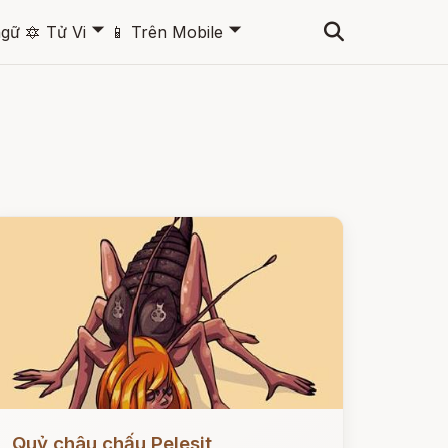
🞃
🞃
ngữ
🔯
Tử Vi
📱
Trên Mobile
ọc ngay
Quỷ châu chấu Pelesit