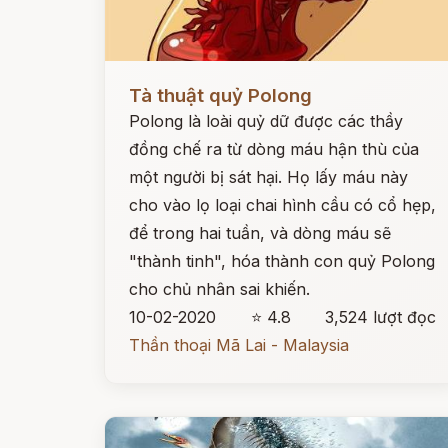
Đọc ngay
Tà thuật quỷ Polong
Polong là loài quỷ dữ được các thầy
đồng chế ra từ dòng máu hận thù của
một người bị sát hại. Họ lấy máu này
cho vào lọ loại chai hình cầu có cổ hẹp,
để trong hai tuần, và dòng máu sẽ
"thành tinh", hóa thành con quỷ Polong
cho chủ nhân sai khiến.
10-02-2020
⭐ 4.8
3,524 lượt đọc
Thần thoại Mã Lai - Malaysia