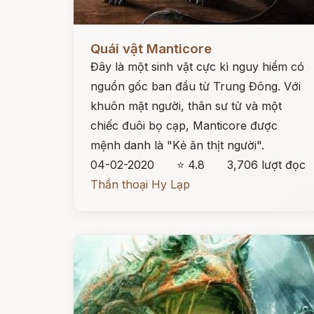
Đọc ngay
Quái vật Manticore
Đây là một sinh vật cực kì nguy hiểm có
nguồn gốc ban đầu từ Trung Đông. Với
khuôn mặt người, thân sư tử và một
chiếc đuôi bọ cạp, Manticore được
mệnh danh là "Kẻ ăn thịt người".
04-02-2020
⭐ 4.8
3,706 lượt đọc
Thần thoại Hy Lạp