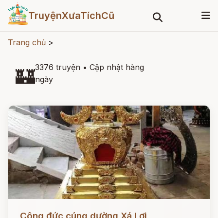
TruyệnXưaTíchCũ
Trang chủ
>
3376 truyện
•
Cập nhật hàng
🏰
ngày
Đọc ngay
Công đức cúng dường Xá Lợi