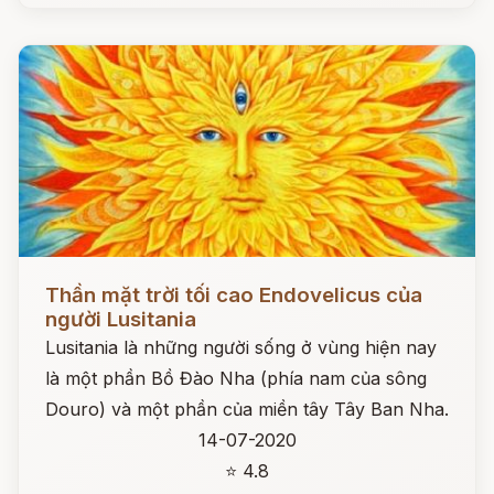
Đọc ngay
Thần mặt trời tối cao Endovelicus của
người Lusitania
Lusitania là những người sống ở vùng hiện nay
là một phần Bồ Đào Nha (phía nam của sông
Douro) và một phần của miền tây Tây Ban Nha.
14-07-2020
⭐ 4.8