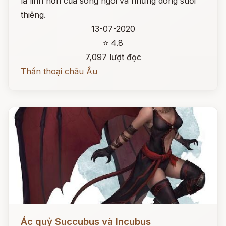
là linh hồn của sông ngòi và những dòng suối
thiêng.
13-07-2020
⭐ 4.8
7,097 lượt đọc
Thần thoại châu Âu
Đọc ngay
Ác quỷ Succubus và Incubus