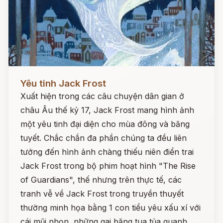
Đọc ngay
Yêu tinh Jack Frost
Xuất hiện trong các câu chuyện dân gian ở
châu Âu thế kỷ 17, Jack Frost mang hình ảnh
một yêu tinh đại diện cho mùa đông và băng
tuyết. Chắc chắn đa phần chúng ta đều liên
tưởng đến hình ảnh chàng thiếu niên điển trai
Jack Frost trong bộ phim hoạt hình "The Rise
of Guardians", thế nhưng trên thực tế, các
tranh vễ về Jack Frost trong truyền thuyết
thường minh họa bằng 1 con tiểu yêu xấu xí với
cái mũi nhọn, những gai băng tua tủa quanh