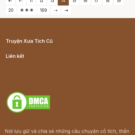
⇤
⇠
11
12
13
14
15
16
17
18
19
❀ ❀ ❀
20
169
⇢
⇥
Truyện Xưa Tích Cũ
Cổ tích Việt Nam
Liên kết
Lịch vạn niên
Hà Nội cũ - Món ngon Hà Nội
Truyện kiếm hiệp - Ngôn tình
Download - Tải Miễn Phí
Nơi lưu giữ và chia sẻ những câu chuyện cổ tích, thần