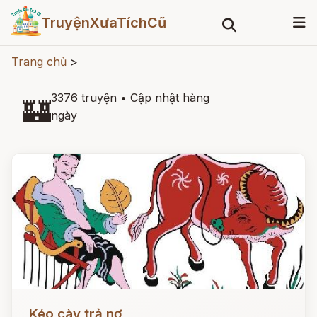
TruyệnXưaTíchCũ
Trang chủ
>
3376 truyện
•
Cập nhật hàng
🏰
ngày
Đọc ngay
Kéo cày trả nợ