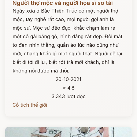
Người thợ mộc và người họa sĩ so tài
Ngày xưa ở Bắc Thiên Trúc có một người thợ
mộc, tay nghề rất cao, mọi người gọi anh là
mộc sư. Mộc sư đẽo đục, khắc chạm làm ra
một cô gái bằng gỗ, hình dáng rất đẹp. Đôi mắt
to đen nhìn thẳng, quần áo lúc nào cũng như
mới, chẳng khác gì một người thật. Người gỗ lại
biết đi tới đi lui, biết rót trà mời khách, chỉ là
không nói được mà thôi.
20-10-2021
⭐ 4.8
3,343 lượt đọc
Cổ tích thế giới