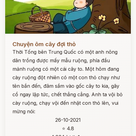
Đọc ngay
Chuyện ôm cây đợi thỏ
Thời Tống bên Trung Quốc có một anh nông
dân trồng được mấy mẫu ruộng, phía đầu
mảnh ruộng có một cái cây to. Một hôm đang
cày ruộng đột nhiên có một con thỏ chạy như
tên bắn đến, đâm sầm vào gốc cây to kia, gãy
cổ ngay lập tức, chết thẳng cẳng. Anh ta vội bỏ
cày ruộng, chạy vội đến nhặt con thỏ lên, vui
mừng nói:
26-10-2021
⭐ 4.8