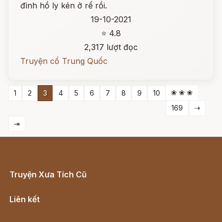
đình hồ ly kén ở rể rồi.
19-10-2021
⭐ 4.8
2,317 lượt đọc
Truyện cổ Trung Quốc
❀ ❀ ❀
1
2
3
4
5
6
7
8
9
10
169
⇢
⇥
Truyện Xưa Tích Cũ
Cổ tích Việt Nam
Liên kết
Lịch vạn niên