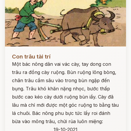
Đọc ngay
Con trâu tài trí
Một bác nông dân vai vác cày, tay dong con
trâu ra đồng cày ruộng. Bùn ruộng lõng bòng,
chân trâu cắm sâu vào trong bùn ngập đến
bụng. Trâu khó khăn nặng nhọc, bước thấp
bước cao kéo cày dưới ruộng bùn iầy. Cày đã
lâu mà chỉ mới được một góc ruộng to bằng tàu
lá chuôi. Bác nông phu bực tức lấy roi đánh
bừa vào mông trâu, chửi rủa luôn miệng:
19-10-2021