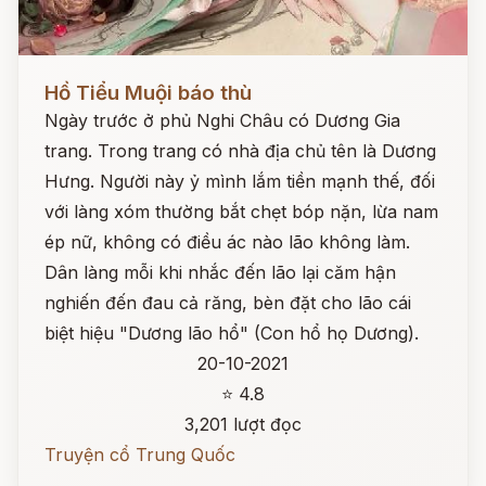
Đọc ngay
Hồ Tiểu Muội báo thù
Ngày trước ở phủ Nghi Châu có Dương Gia
trang. Trong trang có nhà địa chủ tên là Dương
Hưng. Người này ỷ mình lắm tiền mạnh thế, đối
với làng xóm thường bắt chẹt bóp nặn, lừa nam
ép nữ, không có điều ác nào lão không làm.
Dân làng mỗi khi nhắc đến lão lại căm hận
nghiến đến đau cả răng, bèn đặt cho lão cái
biệt hiệu "Dương lão hổ" (Con hổ họ Dương).
20-10-2021
⭐ 4.8
3,201 lượt đọc
Truyện cổ Trung Quốc