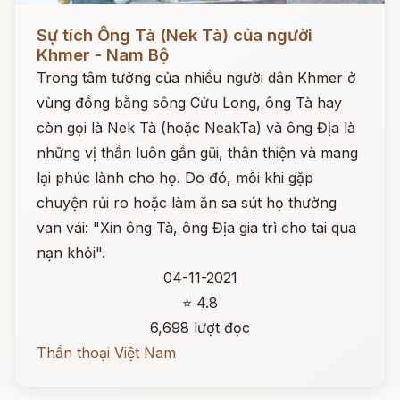
Đọc ngay
Sự tích Ông Tà (Nek Tà) của người
Khmer - Nam Bộ
Trong tâm tưởng của nhiều người dân Khmer ở
vùng đồng bằng sông Cửu Long, ông Tà hay
còn gọi là Nek Tà (hoặc NeakTa) và ông Địa là
những vị thần luôn gần gũi, thân thiện và mang
lại phúc lành cho họ. Do đó, mỗi khi gặp
chuyện rủi ro hoặc làm ăn sa sút họ thường
van vái: "Xin ông Tà, ông Địa gia trì cho tai qua
nạn khỏi".
04-11-2021
⭐ 4.8
6,698 lượt đọc
Thần thoại Việt Nam