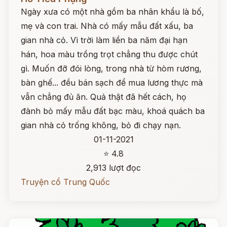
Ngày xưa có một nhà gồm ba nhân khẩu là bố,
mẹ và con trai. Nhà có mấy mẫu đất xấu, ba
gian nhà cỏ. Vì trời làm liền ba năm đại hạn
hán, hoa màu trồng trọt chẳng thu được chút
gì. Muốn đỡ đói lòng, trong nhà từ hòm rương,
bàn ghế... đều bán sạch để mua lương thực mà
vẫn chẳng đủ ăn. Quả thật đã hết cách, họ
đành bỏ mấy mẫu đất bạc màu, khoá quách ba
gian nhà cỏ trống không, bỏ đi chạy nạn.
01-11-2021
⭐ 4.8
2,913 lượt đọc
Truyện cổ Trung Quốc