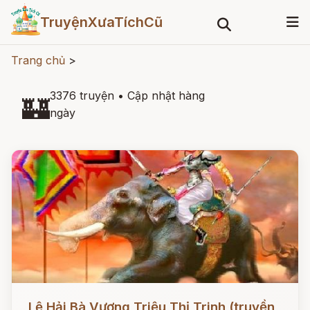
TruyệnXưaTíchCũ
Trang chủ
>
3376 truyện
•
Cập nhật hàng
🏰
ngày
Đọc ngay
Lệ Hải Bà Vương Triệu Thị Trinh (truyền