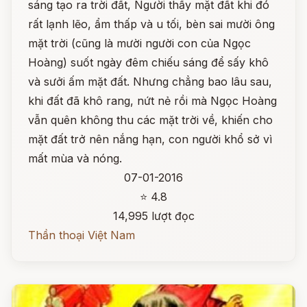
sáng tạo ra trời đất, Người thấy mặt đất khi đó
rất lạnh lẽo, ẩm thấp và u tối, bèn sai mười ông
mặt trời (cũng là mười người con của Ngọc
Hoàng) suốt ngày đêm chiếu sáng để sấy khô
và sưởi ấm mặt đất. Nhưng chẳng bao lâu sau,
khi đất đã khô rang, nứt nẻ rồi mà Ngọc Hoàng
vẫn quên không thu các mặt trời về, khiến cho
mặt đất trở nên nắng hạn, con người khổ sở vì
mất mùa và nóng.
07-01-2016
⭐ 4.8
14,995 lượt đọc
Thần thoại Việt Nam