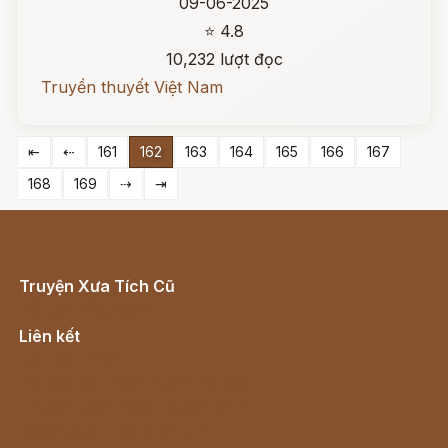
09-06-2025
⭐ 4.8
10,232 lượt đọc
Truyền thuyết Việt Nam
⇤
⇠
161
162
163
164
165
166
167
168
169
⇢
⇥
Truyện Xưa Tích Cũ
Cổ tích Việt Nam
Liên kết
Lịch vạn niên
Hà Nội cũ - Món ngon Hà Nội
Truyện kiếm hiệp - Ngôn tình
Download - Tải Miễn Phí