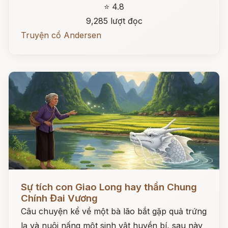
⭐ 4.8
9,285 lượt đọc
Truyện cổ Andersen
Đọc ngay
Sự tích con Giao Long hay thần Chung
Chính Đai Vương
Câu chuyện kể về một bà lão bắt gặp quả trứng
lạ và nuôi nấng một sinh vật huyền bí, sau này