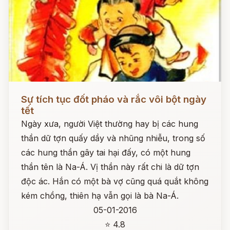
Đọc ngay
Sự tích tục đốt pháo và rắc vôi bột ngày
tết
Ngày xưa, người Việt thường hay bị các hung
thần dữ tợn quấy dầy và nhũng nhiễu, trong số
các hung thần gây tai hại đấy, có một hung
thần tên là Na-Á. Vị thần này rất chi là dữ tợn
độc ác. Hắn có một bà vợ cũng quá quắt không
kém chồng, thiên hạ vẫn gọi là bà Na-Á.
05-01-2016
⭐ 4.8