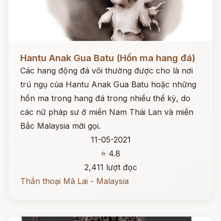
Đọc ngay
Hantu Anak Gua Batu (Hồn ma hang đá)
Các hang động đá vôi thường được cho là nơi
trú ngụ của Hantu Anak Gua Batu hoặc những
hồn ma trong hang đá trong nhiều thế kỷ, do
các nữ pháp sư ở miền Nam Thái Lan và miền
Bắc Malaysia mời gọi.
11-05-2021
⭐ 4.8
2,411 lượt đọc
Thần thoại Mã Lai - Malaysia