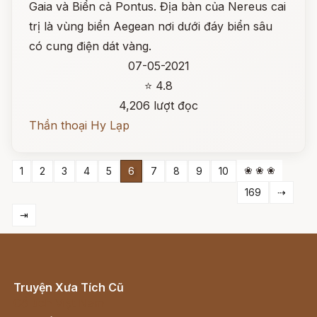
Gaia và Biển cả Pontus. Địa bàn của Nereus cai
trị là vùng biển Aegean nơi dưới đáy biển sâu
có cung điện dát vàng.
07-05-2021
⭐ 4.8
4,206 lượt đọc
Thần thoại Hy Lạp
❀ ❀ ❀
1
2
3
4
5
6
7
8
9
10
169
⇢
⇥
Truyện Xưa Tích Cũ
Cổ tích Việt Nam