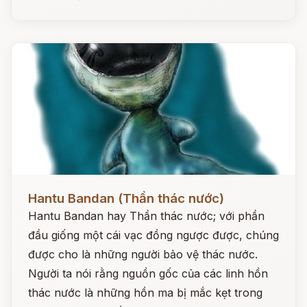
Đọc ngay
Hantu Bandan (Thần thác nước)
Hantu Bandan hay Thần thác nước; với phần
đầu giống một cái vạc đồng ngược được, chúng
được cho là những người bảo vệ thác nước.
Người ta nói rằng nguồn gốc của các linh hồn
thác nước là những hồn ma bị mắc kẹt trong