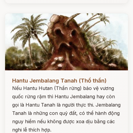
Đọc ngay
Hantu Jembalang Tanah (Thổ thần)
Nếu Hantu Hutan (Thần rừng) bảo vệ vương
quốc rừng rậm thì Hantu Jembalang hay còn
gọi là Hantu Tanah là người thực thi. Jembalang
Tanah là những con quỷ đất, có thể hành động
nguy hiểm nếu không được xoa dịu bằng các
nghi lễ thích hợp.