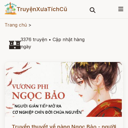
TruyệnXưaTíchCũ
Trang chủ
>
3376 truyện
•
Cập nhật hàng
🏰
ngày
Đọc ngay
Truyền thuyết về nàng Ngọc Bảo - người