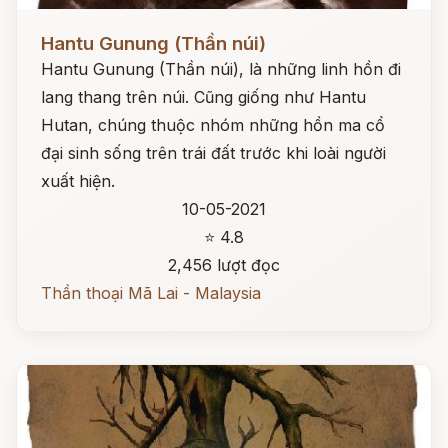
Đọc ngay
Hantu Gunung (Thần núi)
Hantu Gunung (Thần núi), là những linh hồn đi
lang thang trên núi. Cũng giống như Hantu
Hutan, chúng thuộc nhóm những hồn ma cổ
đại sinh sống trên trái đất trước khi loài người
xuất hiện.
10-05-2021
⭐ 4.8
2,456 lượt đọc
Thần thoại Mã Lai - Malaysia