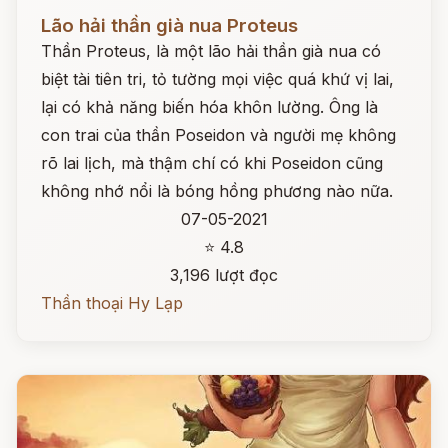
Đọc ngay
Lão hải thần già nua Proteus
Thần Proteus, là một lão hải thần già nua có
biệt tài tiên tri, tỏ tường mọi việc quá khứ vị lai,
lại có khả năng biến hóa khôn lường. Ông là
con trai của thần Poseidon và người mẹ không
rõ lai lịch, mà thậm chí có khi Poseidon cũng
không nhớ nổi là bóng hồng phương nào nữa.
07-05-2021
⭐ 4.8
3,196 lượt đọc
Thần thoại Hy Lạp