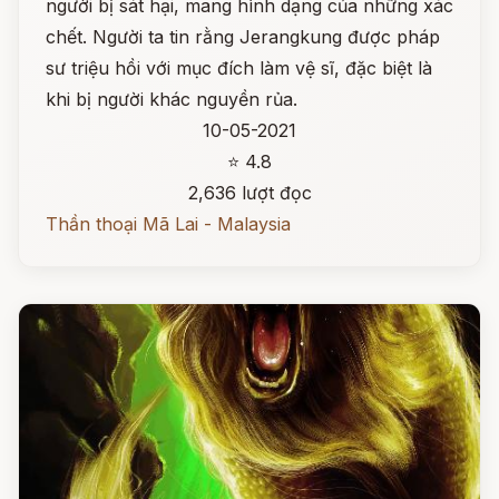
người bị sát hại, mang hình dạng của những xác
chết. Người ta tin rằng Jerangkung được pháp
sư triệu hồi với mục đích làm vệ sĩ, đặc biệt là
khi bị người khác nguyền rủa.
10-05-2021
⭐ 4.8
2,636 lượt đọc
Thần thoại Mã Lai - Malaysia