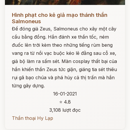
Đọc ngay
Hình phạt cho kẻ giả mạo thánh thần
Salmoneus
Để đóng giả Zeus, Salmoneus cho xây một cây
cầu bằng đồng. Hắn đánh xe thần tốc, ném
đuốc lên trời kèm theo những tiếng rùm beng
vang ra từ nồi vạc buộc kéo lê đằng sau cỗ xe,
giả bộ làm ra sấm sét. Màn cosplay thất bại của
hắn khiến thần Zeus tức giận, giáng tia sét thiêu
rụi gã bạo chúa và phá hủy cả thị trấn mà hắn
từng gây dựng.
16-01-2021
⭐ 4.8
3,108 lượt đọc
Thần thoại Hy Lạp