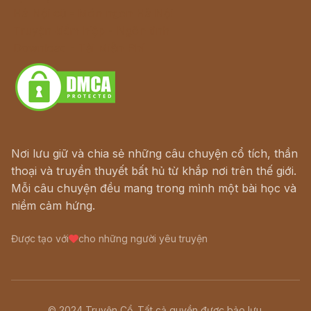
Hà Nội cũ - Món ngon Hà Nội
Truyện kiếm hiệp - Ngôn tình
Download - Tải Miễn Phí
Nơi lưu giữ và chia sẻ những câu chuyện cổ tích, thần
thoại và truyền thuyết bất hủ từ khắp nơi trên thế giới.
Mỗi câu chuyện đều mang trong mình một bài học và
niềm cảm hứng.
Được tạo với
cho những người yêu truyện
© 2024 Truyện Cổ. Tất cả quyền được bảo lưu.