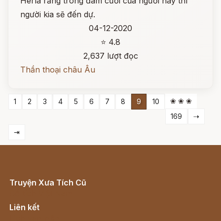
Herla rằng trong đám cưới của người này thì
người kia sẽ đến dự.
04-12-2020
⭐ 4.8
2,637 lượt đọc
Thần thoại châu Âu
❀ ❀ ❀
1
2
3
4
5
6
7
8
9
10
169
⇢
⇥
Truyện Xưa Tích Cũ
Cổ tích Việt Nam
Liên kết
Lịch vạn niên