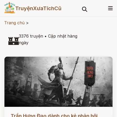
TruyệnXưaTíchCũ
Trang chủ
>
3376 truyện
•
Cập nhật hàng
🏰
ngày
Đọc ngay
Trần Hưng Đạo dành cho kẻ phản bội