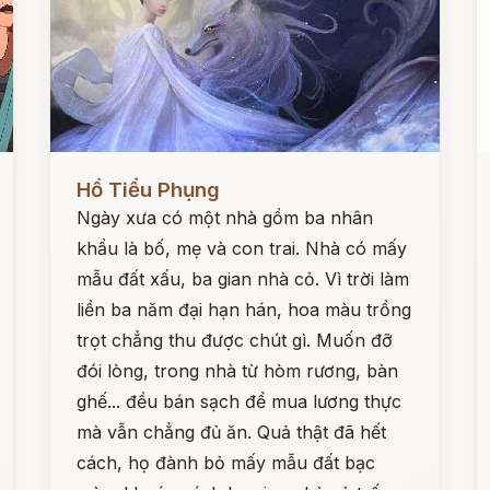
Đọc ngay
Đ
Hồ Tiểu Phụng
Ngày xưa có một nhà gồm ba nhân
khẩu là bố, mẹ và con trai. Nhà có mấy
mẫu đất xấu, ba gian nhà cỏ. Vì trời làm
liền ba năm đại hạn hán, hoa màu trồng
trọt chẳng thu được chút gì. Muốn đỡ
đói lòng, trong nhà từ hòm rương, bàn
ghế... đều bán sạch để mua lương thực
mà vẫn chẳng đủ ăn. Quả thật đã hết
cách, họ đành bỏ mấy mẫu đất bạc