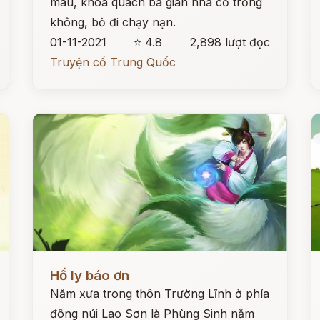
màu, khoá quách ba gian nhà cỏ trống
không, bỏ đi chạy nạn.
01-11-2021
⭐ 4.8
2,898 lượt đọc
Truyện cổ Trung Quốc
Đọc ngay
Đ
Hồ ly báo ơn
Năm xưa trong thôn Trường Lĩnh ở phía
đông núi Lao Sơn là Phùng Sinh năm