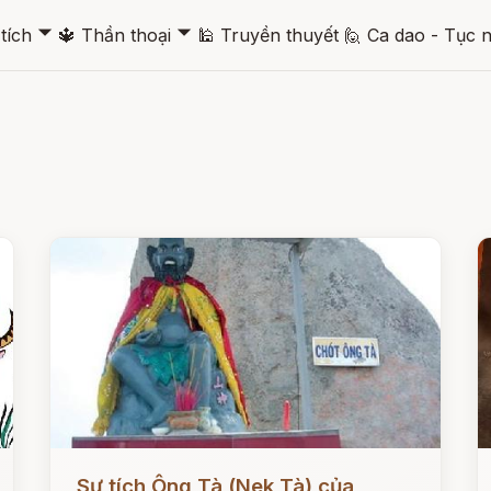
🞃
🞃
tích
🔱
Thần thoại
🕌
Truyền thuyết
🙋
Ca dao - Tục 
Đọc ngay
Đ
Sự tích Ông Tà (Nek Tà) của