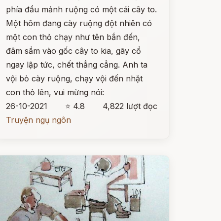
phía đầu mảnh ruộng có một cái cây to.
Một hôm đang cày ruộng đột nhiên có
một con thỏ chạy như tên bắn đến,
đâm sầm vào gốc cây to kia, gãy cổ
ngay lập tức, chết thẳng cẳng. Anh ta
vội bỏ cày ruộng, chạy vội đến nhặt
con thỏ lên, vui mừng nói:
26-10-2021
⭐ 4.8
4,822 lượt đọc
Truyện ngụ ngôn