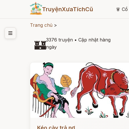
TruyệnXưaTíchCũ
🧚
Cổ 
Trang chủ
>
3376 truyện
•
Cập nhật hàng
🏰
ngày
Đọc ngay
Kéo cày trả nợ