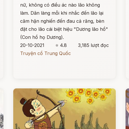
nữ, không có điều ác nào lão không
làm. Dân làng mỗi khi nhắc đến lão lại
căm hận nghiến đến đau cả răng, bèn
đặt cho lão cái biệt hiệu "Dương lão hổ"
(Con hổ họ Dương).
20-10-2021
⭐ 4.8
3,185 lượt đọc
Truyện cổ Trung Quốc