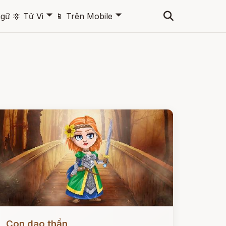
🞃
🞃
ngữ
🔯
Tử Vi
📱
Trên Mobile
ọc ngay
Con dao thần