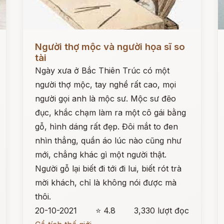
Đọc ngay
Đ
Người thợ mộc và người họa sĩ so
tài
Ngày xưa ở Bắc Thiên Trúc có một
người thợ mộc, tay nghề rất cao, mọi
người gọi anh là mộc sư. Mộc sư đẽo
đục, khắc chạm làm ra một cô gái bằng
gỗ, hình dáng rất đẹp. Đôi mắt to đen
nhìn thẳng, quần áo lúc nào cũng như
mới, chẳng khác gì một người thật.
Người gỗ lại biết đi tới đi lui, biết rót trà
mời khách, chỉ là không nói được mà
thôi.
20-10-2021
⭐ 4.8
3,330 lượt đọc