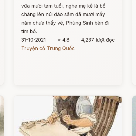
vừa mười tám tuổi, nghe mẹ kể là bố
chàng lên núi đào sâm đã mười mấy
năm chưa thấy về, Phùng Sinh bèn đi
tìm bố.
31-10-2021
⭐ 4.8
4,237 lượt đọc
Truyện cổ Trung Quốc