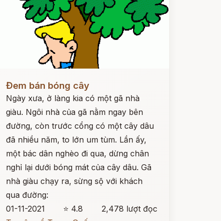
ọc ngay
Đem bán bóng cây
Ngày xưa, ở làng kia có một gã nhà
giàu. Ngôi nhà của gã nằm ngay bên
đường, còn trước cổng có một cây dâu
đã nhiều năm, to lớn um tùm. Lần ấy,
một bác dân nghèo đi qua, dừng chân
nghỉ lại dưới bóng mát của cây dâu. Gã
nhà giàu chạy ra, sừng sộ với khách
qua đường:
01-11-2021
⭐ 4.8
2,478 lượt đọc