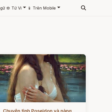
🞃
🞃
ngữ
🔯
Tử Vi
📱
Trên Mobile
ọc ngay
Chuyện tình Poseidon và nàng