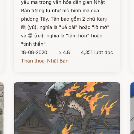
yêu ma trong văn hóa dân gian Nhật
Bản tương tự như mô hình ma của
phương Tây. Tên bao gồm 2 chữ Kanji,
幽 (yū), nghĩa là "uể oải" hoặc "lờ mờ"
và 霊 (rei), nghĩa là "tâm hồn" hoặc
"tinh thần".
18-08-2020
⭐ 4.8
4,351 lượt đọc
Thần thoại Nhật Bản