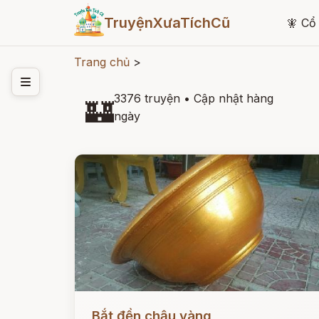
TruyệnXưaTíchCũ
🧚
Cổ 
Trang chủ
>
3376 truyện
•
Cập nhật hàng
🏰
ngày
Đọc ngay
Bắt đền chậu vàng