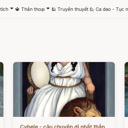
🞃
🞃
tích
🔱
Thần thoại
🕌
Truyền thuyết
🙋
Ca dao - Tục 
Đọc ngay
Đ
Cybele - câu chuyện dị nhất thần