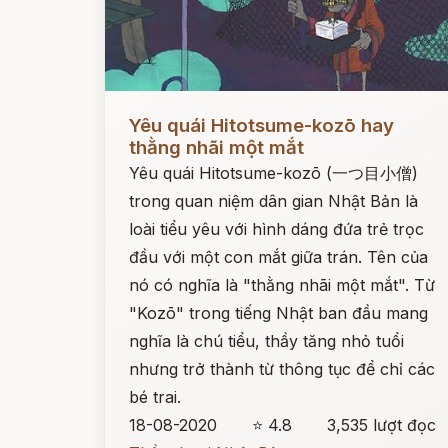
Đọc ngay
Yêu quái Hitotsume-kozō hay
thằng nhãi một mắt
Yêu quái Hitotsume-kozō (一つ目小僧)
trong quan niệm dân gian Nhật Bản là
loài tiểu yêu với hình dáng đứa trẻ trọc
đầu với một con mắt giữa trán. Tên của
nó có nghĩa là "thằng nhãi một mắt". Từ
"Kozō" trong tiếng Nhật ban đầu mang
nghĩa là chú tiểu, thầy tăng nhỏ tuổi
nhưng trở thành từ thông tục để chỉ các
bé trai.
18-08-2020
⭐ 4.8
3,535 lượt đọc