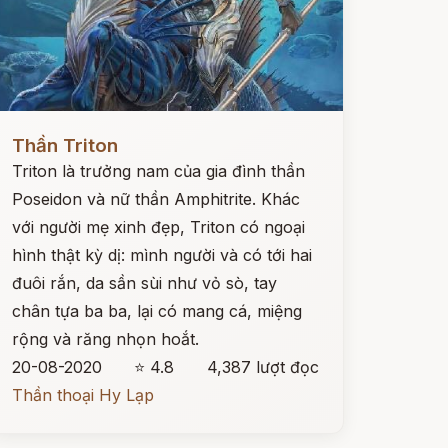
ọc ngay
Thần Triton
Triton là trưởng nam của gia đình thần
Poseidon và nữ thần Amphitrite. Khác
với người mẹ xinh đẹp, Triton có ngoại
hình thật kỳ dị: mình người và có tới hai
đuôi rắn, da sần sùi như vỏ sò, tay
chân tựa ba ba, lại có mang cá, miệng
rộng và răng nhọn hoắt.
20-08-2020
⭐ 4.8
4,387 lượt đọc
Thần thoại Hy Lạp