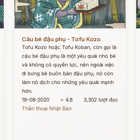
Đọc ngay
Đ
Câu bé đậu phụ - Tofu Kozo
Tofu Kozo hoặc Tofu Koban, còn gọi là
cậu bé đậu phụ là một yêu quái nhỏ bé
và không có quyền lực, nên ngoài việc
đi bưng bê buôn bán đậu phụ, nó còn
làm nô dịch cho những yêu quái mạnh
hơn.
18-08-2020
⭐ 4.8
3,302 lượt đọc
Thần thoại Nhật Bản