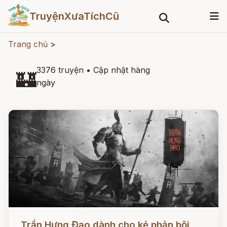
TruyệnXưaTíchCũ
Trang chủ
>
3376 truyện
•
Cập nhật hàng
🏰
ngày
Đọc ngay
Trần Hưng Đạo dành cho kẻ phản bội