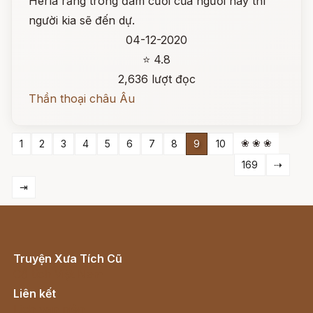
Herla rằng trong đám cưới của người này thì
người kia sẽ đến dự.
04-12-2020
⭐ 4.8
2,636 lượt đọc
Thần thoại châu Âu
❀ ❀ ❀
1
2
3
4
5
6
7
8
9
10
169
⇢
⇥
Truyện Xưa Tích Cũ
Cổ tích Việt Nam
Liên kết
Lịch vạn niên