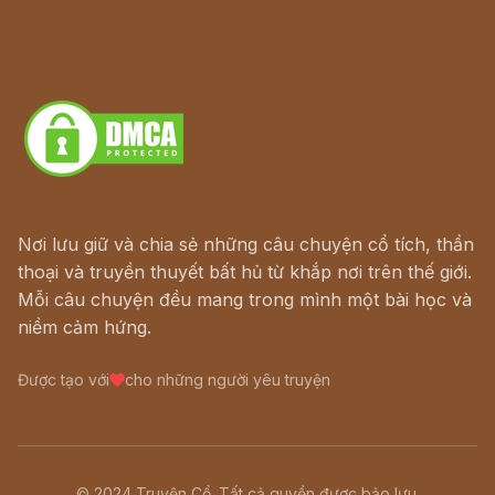
Hà Nội cũ - Món ngon Hà Nội
Truyện kiếm hiệp - Ngôn tình
Download - Tải Miễn Phí
Nơi lưu giữ và chia sẻ những câu chuyện cổ tích, thần
thoại và truyền thuyết bất hủ từ khắp nơi trên thế giới.
Mỗi câu chuyện đều mang trong mình một bài học và
niềm cảm hứng.
Được tạo với
cho những người yêu truyện
© 2024 Truyện Cổ. Tất cả quyền được bảo lưu.