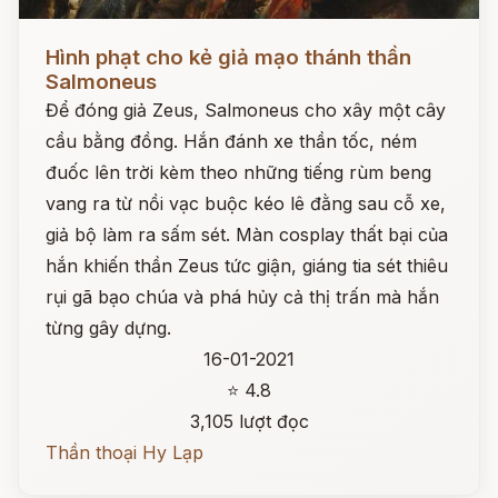
Đọc ngay
Hình phạt cho kẻ giả mạo thánh thần
Salmoneus
Để đóng giả Zeus, Salmoneus cho xây một cây
cầu bằng đồng. Hắn đánh xe thần tốc, ném
đuốc lên trời kèm theo những tiếng rùm beng
vang ra từ nồi vạc buộc kéo lê đằng sau cỗ xe,
giả bộ làm ra sấm sét. Màn cosplay thất bại của
hắn khiến thần Zeus tức giận, giáng tia sét thiêu
rụi gã bạo chúa và phá hủy cả thị trấn mà hắn
từng gây dựng.
16-01-2021
⭐ 4.8
3,105 lượt đọc
Thần thoại Hy Lạp