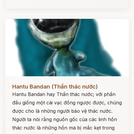
Đọc ngay
Hantu Bandan (Thần thác nước)
Hantu Bandan hay Thần thác nước; với phần
đầu giống một cái vạc đồng ngược được, chúng
được cho là những người bảo vệ thác nước.
Người ta nói rằng nguồn gốc của các linh hồn
thác nước là những hồn ma bị mắc kẹt trong