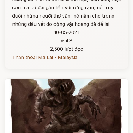
con ma cổ đại gắn liền với rừng rậm, nó truy
đuổi những người thợ săn, nó nằm chờ trong
những dấu vết do động vật hoang dã để lại,
10-05-2021
⭐ 4.8
2,500 lượt đọc
Thần thoại Mã Lai - Malaysia