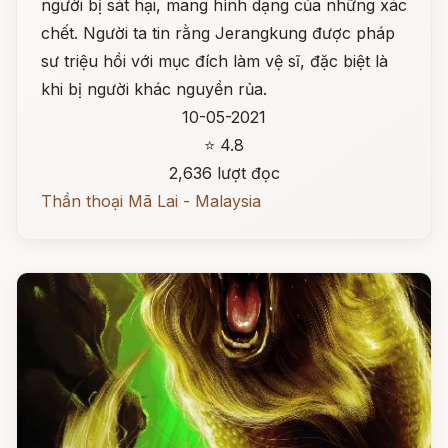
người bị sát hại, mang hình dạng của những xác
chết. Người ta tin rằng Jerangkung được pháp
sư triệu hồi với mục đích làm vệ sĩ, đặc biệt là
khi bị người khác nguyền rủa.
10-05-2021
⭐ 4.8
2,636 lượt đọc
Thần thoại Mã Lai - Malaysia