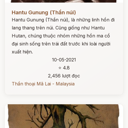
Đọc ngay
Hantu Gunung (Thần núi)
Hantu Gunung (Thần núi), là những linh hồn đi
lang thang trên núi. Cũng giống như Hantu
Hutan, chúng thuộc nhóm những hồn ma cổ
đại sinh sống trên trái đất trước khi loài người
xuất hiện.
10-05-2021
⭐ 4.8
2,456 lượt đọc
Thần thoại Mã Lai - Malaysia