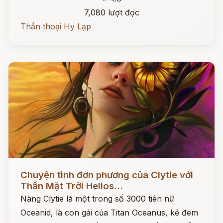
7,080 lượt đọc
Thần thoại Hy Lạp
Đọc ngay
Chuyện tình đơn phương của Clytie với
Thần Mặt Trời Helios...
Nàng Clytie là một trong số 3000 tiên nữ
Oceanid, là con gái của Titan Oceanus, kẻ đem