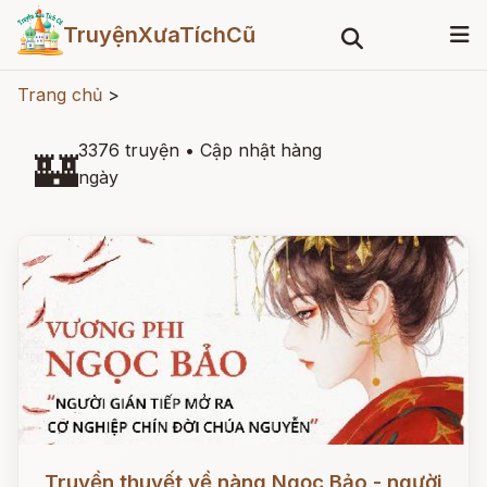
TruyệnXưaTíchCũ
Trang chủ
>
3376 truyện
•
Cập nhật hàng
🏰
ngày
Đọc ngay
Truyền thuyết về nàng Ngọc Bảo - người