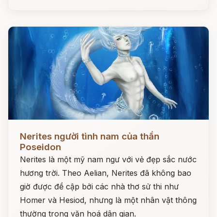
Đọc ngay
Nerites người tình nam của thần
Poseidon
Nerites là một mỹ nam ngư với vẻ đẹp sắc nước
hương trời. Theo Aelian, Nerites đã không bao
giờ được đề cập bởi các nhà thơ sử thi như
Homer và Hesiod, nhưng là một nhân vật thông
thường trong văn hoá dân gian.