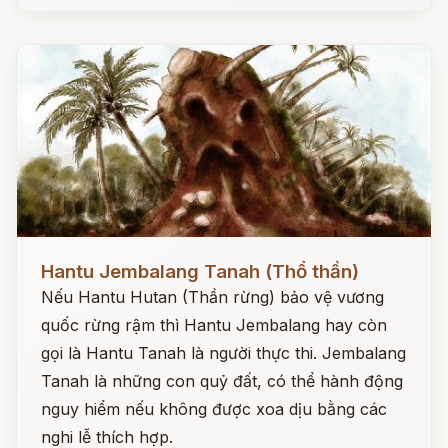
Đọc ngay
Hantu Jembalang Tanah (Thổ thần)
Nếu Hantu Hutan (Thần rừng) bảo vệ vương
quốc rừng rậm thì Hantu Jembalang hay còn
gọi là Hantu Tanah là người thực thi. Jembalang
Tanah là những con quỷ đất, có thể hành động
nguy hiểm nếu không được xoa dịu bằng các
nghi lễ thích hợp.