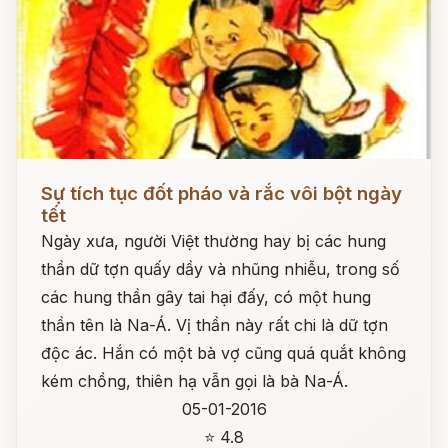
Đọc ngay
Sự tích tục đốt pháo và rắc vôi bột ngày
tết
Ngày xưa, người Việt thường hay bị các hung
thần dữ tợn quấy dầy và nhũng nhiễu, trong số
các hung thần gây tai hại đấy, có một hung
thần tên là Na-Á. Vị thần này rất chi là dữ tợn
độc ác. Hắn có một bà vợ cũng quá quắt không
kém chồng, thiên hạ vẫn gọi là bà Na-Á.
05-01-2016
⭐ 4.8