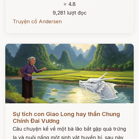
⭐ 4.8
9,281 lượt đọc
Truyện cổ Andersen
Đọc ngay
Sự tích con Giao Long hay thần Chung
Chính Đai Vương
Câu chuyện kể về một bà lão bắt gặp quả trứng
lạ và nuôi nấng một sinh vật huyền bí, sau này