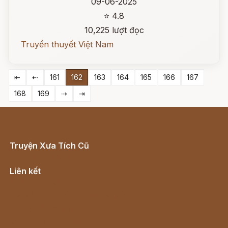
09-06-2025
⭐ 4.8
10,225 lượt đọc
Truyền thuyết Việt Nam
⇤
⇠
161
162
163
164
165
166
167
168
169
⇢
⇥
Truyện Xưa Tích Cũ
Cổ tích Việt Nam
Liên kết
Lịch vạn niên
Hà Nội cũ - Món ngon Hà Nội
Truyện kiếm hiệp - Ngôn tình
Download - Tải Miễn Phí