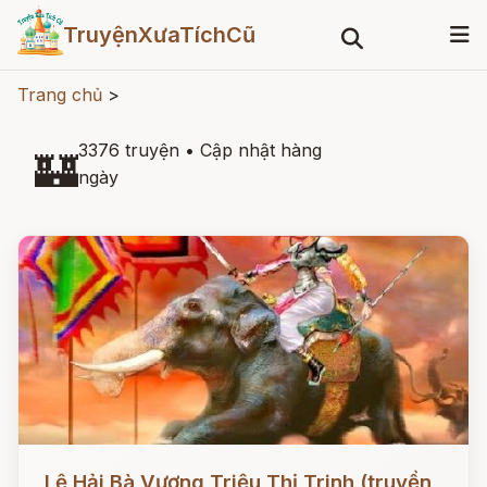
TruyệnXưaTíchCũ
Trang chủ
>
3376 truyện
•
Cập nhật hàng
🏰
ngày
Đọc ngay
Lệ Hải Bà Vương Triệu Thị Trinh (truyền