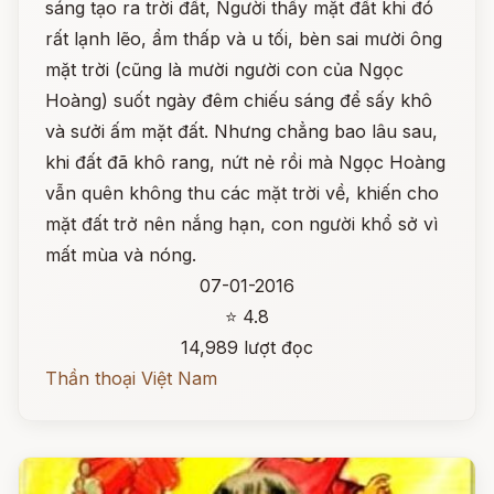
sáng tạo ra trời đất, Người thấy mặt đất khi đó
rất lạnh lẽo, ẩm thấp và u tối, bèn sai mười ông
mặt trời (cũng là mười người con của Ngọc
Hoàng) suốt ngày đêm chiếu sáng để sấy khô
và sưởi ấm mặt đất. Nhưng chẳng bao lâu sau,
khi đất đã khô rang, nứt nẻ rồi mà Ngọc Hoàng
vẫn quên không thu các mặt trời về, khiến cho
mặt đất trở nên nắng hạn, con người khổ sở vì
mất mùa và nóng.
07-01-2016
⭐ 4.8
14,989 lượt đọc
Thần thoại Việt Nam