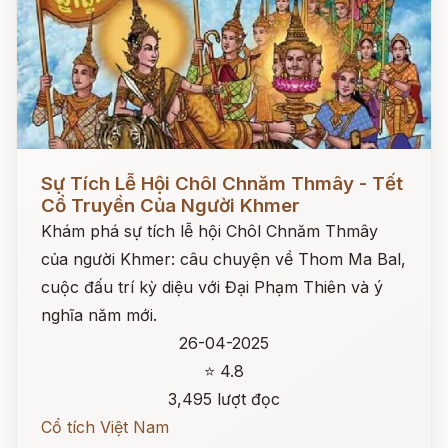
Đọc ngay
Sự Tích Lễ Hội Chôl Chnăm Thmây - Tết
Cổ Truyền Của Người Khmer
Khám phá sự tích lễ hội Chôl Chnăm Thmây
của người Khmer: câu chuyện về Thom Ma Bal,
cuộc đấu trí kỳ diệu với Đại Phạm Thiên và ý
nghĩa năm mới.
26-04-2025
⭐ 4.8
3,495 lượt đọc
Cổ tích Việt Nam