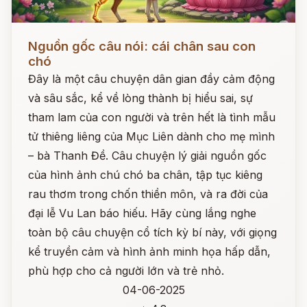
Đọc ngay
Nguồn gốc câu nói: cái chân sau con
chó
Đây là một câu chuyện dân gian đầy cảm động
và sâu sắc, kể về lòng thành bị hiểu sai, sự
tham lam của con người và trên hết là tình mẫu
tử thiêng liêng của Mục Liên dành cho mẹ mình
– bà Thanh Đề. Câu chuyện lý giải nguồn gốc
của hình ảnh chú chó ba chân, tập tục kiêng
rau thơm trong chốn thiền môn, và ra đời của
đại lễ Vu Lan báo hiếu. Hãy cùng lắng nghe
toàn bộ câu chuyện cổ tích kỳ bí này, với giọng
kể truyền cảm và hình ảnh minh họa hấp dẫn,
phù hợp cho cả người lớn và trẻ nhỏ.
04-06-2025