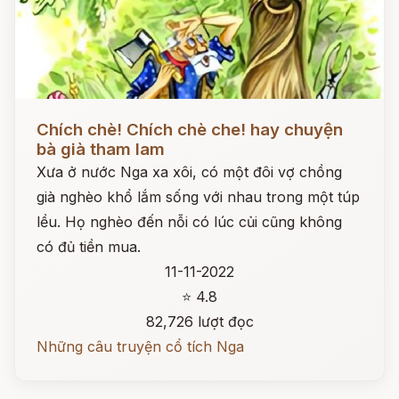
Đọc ngay
Chích chè! Chích chè che! hay chuyện
bà già tham lam
Xưa ở nước Nga xa xôi, có một đôi vợ chồng
già nghèo khổ lắm sống với nhau trong một túp
lều. Họ nghèo đến nỗi có lúc củi cũng không
có đủ tiền mua.
11-11-2022
⭐ 4.8
82,726 lượt đọc
Những câu truyện cổ tích Nga