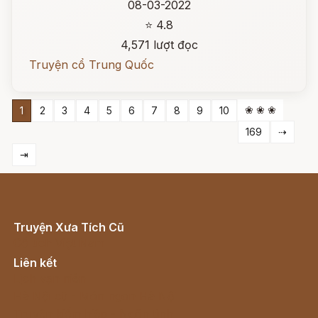
08-03-2022
⭐ 4.8
4,571 lượt đọc
Truyện cổ Trung Quốc
❀ ❀ ❀
1
2
3
4
5
6
7
8
9
10
169
⇢
⇥
Truyện Xưa Tích Cũ
Cổ tích Việt Nam
Liên kết
Lịch vạn niên
Hà Nội cũ - Món ngon Hà Nội
Truyện kiếm hiệp - Ngôn tình