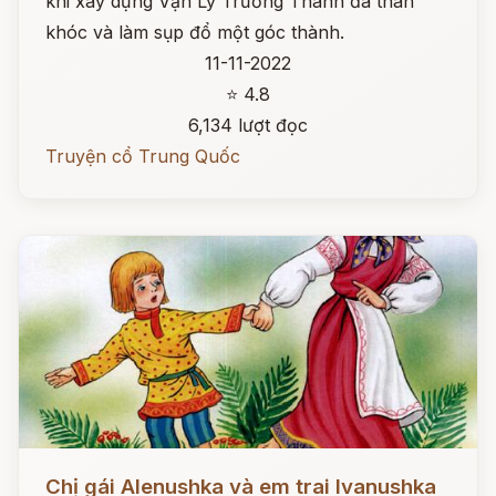
khi xây dựng Vạn Lý Trường Thành đã than
khóc và làm sụp đổ một góc thành.
11-11-2022
⭐ 4.8
6,134 lượt đọc
Truyện cổ Trung Quốc
Đọc ngay
Chị gái Alenushka và em trai Ivanushka