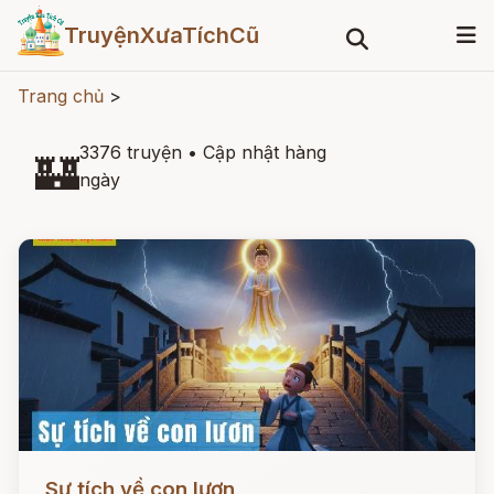
TruyệnXưaTíchCũ
Trang chủ
>
3376 truyện
•
Cập nhật hàng
🏰
ngày
Đọc ngay
Sự tích về con lươn