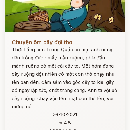
Đọc ngay
Chuyện ôm cây đợi thỏ
Thời Tống bên Trung Quốc có một anh nông
dân trồng được mấy mẫu ruộng, phía đầu
mảnh ruộng có một cái cây to. Một hôm đang
cày ruộng đột nhiên có một con thỏ chạy như
tên bắn đến, đâm sầm vào gốc cây to kia, gãy
cổ ngay lập tức, chết thẳng cẳng. Anh ta vội bỏ
cày ruộng, chạy vội đến nhặt con thỏ lên, vui
mừng nói:
26-10-2021
⭐ 4.8