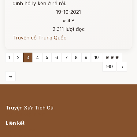
đình hồ ly kén ở rể rồi.
19-10-2021
⭐ 4.8
2,311 lượt đọc
Truyện cổ Trung Quốc
❀ ❀ ❀
1
2
3
4
5
6
7
8
9
10
169
⇢
⇥
Truyện Xưa Tích Cũ
Cổ tích Việt Nam
Liên kết
Lịch vạn niên