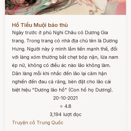
Đọc ngay
Hồ Tiểu Muội báo thù
Ngày trước ở phủ Nghi Châu có Dương Gia
trang. Trong trang có nhà địa chủ tên là Dương
Hưng. Người này ỷ mình lắm tiền mạnh thế, đối
với làng xóm thường bắt chẹt bóp nặn, lừa nam
ép nữ, không có điều ác nào lão không làm.
Dân làng mỗi khi nhắc đến lão lại căm hận
nghiến đến đau cả răng, bèn đặt cho lão cái
biệt hiệu "Dương lão hổ" (Con hổ họ Dương).
20-10-2021
⭐ 4.8
3,194 lượt đọc
Truyện cổ Trung Quốc