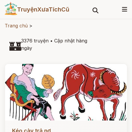
TruyệnXưaTíchCũ
Trang chủ
>
3376 truyện
•
Cập nhật hàng
🏰
ngày
Đọc ngay
Kéo cày trả nợ