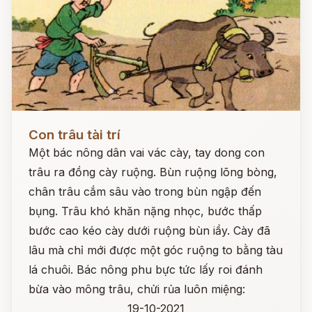
Đọc ngay
Con trâu tài trí
Một bác nông dân vai vác cày, tay dong con
trâu ra đồng cày ruộng. Bùn ruộng lõng bòng,
chân trâu cắm sâu vào trong bùn ngập đến
bụng. Trâu khó khăn nặng nhọc, bước thấp
bước cao kéo cày dưới ruộng bùn iầy. Cày đã
lâu mà chỉ mới được một góc ruộng to bằng tàu
lá chuôi. Bác nông phu bực tức lấy roi đánh
bừa vào mông trâu, chửi rủa luôn miệng:
19-10-2021