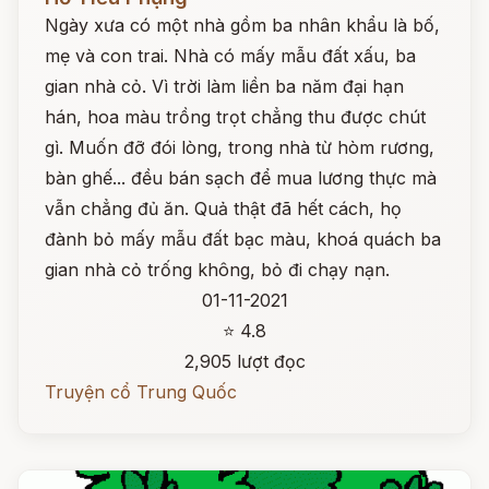
Ngày xưa có một nhà gồm ba nhân khẩu là bố,
mẹ và con trai. Nhà có mấy mẫu đất xấu, ba
gian nhà cỏ. Vì trời làm liền ba năm đại hạn
hán, hoa màu trồng trọt chẳng thu được chút
gì. Muốn đỡ đói lòng, trong nhà từ hòm rương,
bàn ghế... đều bán sạch để mua lương thực mà
vẫn chẳng đủ ăn. Quả thật đã hết cách, họ
đành bỏ mấy mẫu đất bạc màu, khoá quách ba
gian nhà cỏ trống không, bỏ đi chạy nạn.
01-11-2021
⭐ 4.8
2,905 lượt đọc
Truyện cổ Trung Quốc