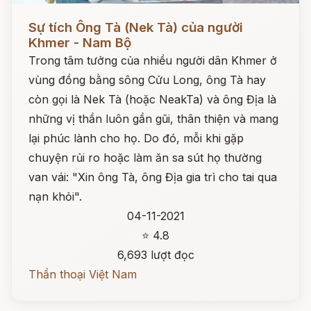
Đọc ngay
Sự tích Ông Tà (Nek Tà) của người
Khmer - Nam Bộ
Trong tâm tưởng của nhiều người dân Khmer ở
vùng đồng bằng sông Cửu Long, ông Tà hay
còn gọi là Nek Tà (hoặc NeakTa) và ông Địa là
những vị thần luôn gần gũi, thân thiện và mang
lại phúc lành cho họ. Do đó, mỗi khi gặp
chuyện rủi ro hoặc làm ăn sa sút họ thường
van vái: "Xin ông Tà, ông Địa gia trì cho tai qua
nạn khỏi".
04-11-2021
⭐ 4.8
6,693 lượt đọc
Thần thoại Việt Nam