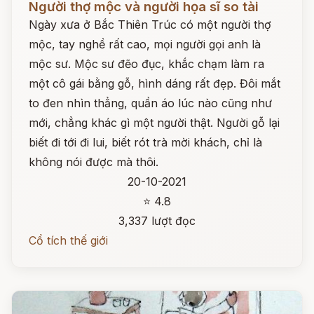
Người thợ mộc và người họa sĩ so tài
Ngày xưa ở Bắc Thiên Trúc có một người thợ
mộc, tay nghề rất cao, mọi người gọi anh là
mộc sư. Mộc sư đẽo đục, khắc chạm làm ra
một cô gái bằng gỗ, hình dáng rất đẹp. Đôi mắt
to đen nhìn thẳng, quần áo lúc nào cũng như
mới, chẳng khác gì một người thật. Người gỗ lại
biết đi tới đi lui, biết rót trà mời khách, chỉ là
không nói được mà thôi.
20-10-2021
⭐ 4.8
3,337 lượt đọc
Cổ tích thế giới