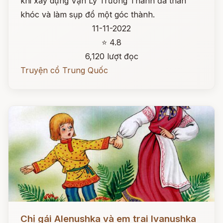
khi xây dựng Vạn Lý Trường Thành đã than
khóc và làm sụp đổ một góc thành.
11-11-2022
⭐ 4.8
6,120 lượt đọc
Truyện cổ Trung Quốc
Đọc ngay
Chị gái Alenushka và em trai Ivanushka