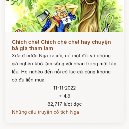
Đọc ngay
Chích chè! Chích chè che! hay chuyện
bà già tham lam
Xưa ở nước Nga xa xôi, có một đôi vợ chồng
già nghèo khổ lắm sống với nhau trong một túp
lều. Họ nghèo đến nỗi có lúc củi cũng không
có đủ tiền mua.
11-11-2022
⭐ 4.8
82,717 lượt đọc
Những câu truyện cổ tích Nga