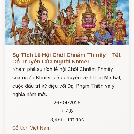
Đọc ngay
Sự Tích Lễ Hội Chôl Chnăm Thmây - Tết
Cổ Truyền Của Người Khmer
Khám phá sự tích lễ hội Chôl Chnăm Thmây
của người Khmer: câu chuyện về Thom Ma Bal,
cuộc đấu trí kỳ diệu với Đại Phạm Thiên và ý
nghĩa năm mới.
26-04-2025
⭐ 4.8
3,486 lượt đọc
Cổ tích Việt Nam