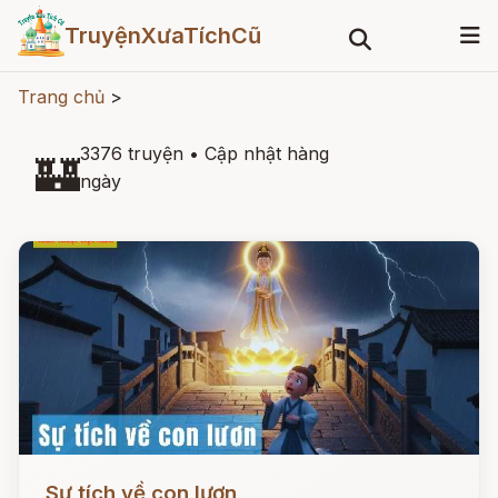
TruyệnXưaTíchCũ
Trang chủ
>
3376 truyện
•
Cập nhật hàng
🏰
ngày
Đọc ngay
Sự tích về con lươn