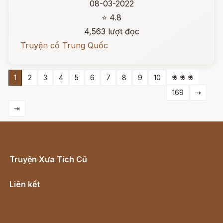
08-03-2022
⭐ 4.8
4,563 lượt đọc
Truyện cổ Trung Quốc
❀ ❀ ❀
1
2
3
4
5
6
7
8
9
10
169
⇢
⇥
Truyện Xưa Tích Cũ
Cổ tích Việt Nam
Liên kết
Lịch vạn niên
Hà Nội cũ - Món ngon Hà Nội
Truyện kiếm hiệp - Ngôn tình