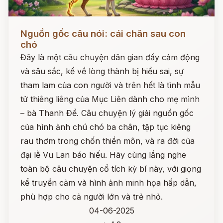
Đọc ngay
Nguồn gốc câu nói: cái chân sau con
chó
Đây là một câu chuyện dân gian đầy cảm động
và sâu sắc, kể về lòng thành bị hiểu sai, sự
tham lam của con người và trên hết là tình mẫu
tử thiêng liêng của Mục Liên dành cho mẹ mình
– bà Thanh Đề. Câu chuyện lý giải nguồn gốc
của hình ảnh chú chó ba chân, tập tục kiêng
rau thơm trong chốn thiền môn, và ra đời của
đại lễ Vu Lan báo hiếu. Hãy cùng lắng nghe
toàn bộ câu chuyện cổ tích kỳ bí này, với giọng
kể truyền cảm và hình ảnh minh họa hấp dẫn,
phù hợp cho cả người lớn và trẻ nhỏ.
04-06-2025