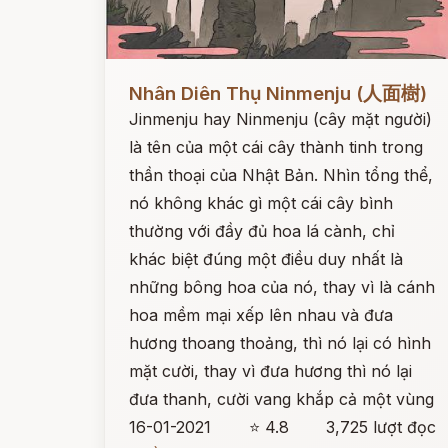
Đọc ngay
Nhân Diên Thụ Ninmenju (人面樹)
Jinmenju hay Ninmenju (cây mặt người)
là tên của một cái cây thành tinh trong
thần thoại của Nhật Bản. Nhìn tổng thể,
nó không khác gì một cái cây bình
thường với đầy đủ hoa lá cành, chỉ
khác biệt đúng một điều duy nhất là
những bông hoa của nó, thay vì là cánh
hoa mềm mại xếp lên nhau và đưa
hương thoang thoảng, thì nó lại có hình
mặt cười, thay vì đưa hương thì nó lại
đưa thanh, cười vang khắp cả một vùng
16-01-2021
⭐ 4.8
3,725 lượt đọc