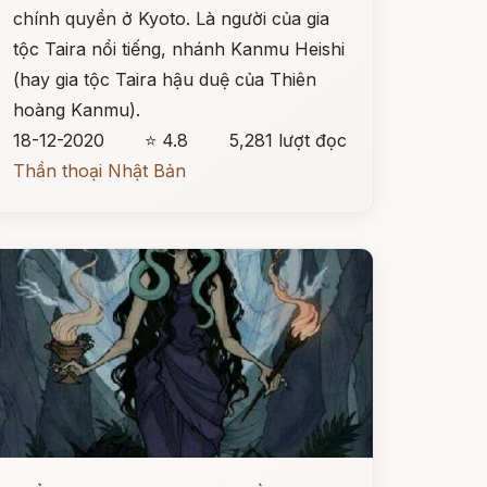
chính quyền ở Kyoto. Là người của gia
tộc Taira nổi tiếng, nhánh Kanmu Heishi
(hay gia tộc Taira hậu duệ của Thiên
hoàng Kanmu).
18-12-2020
⭐ 4.8
5,281 lượt đọc
Thần thoại Nhật Bản
ọc ngay