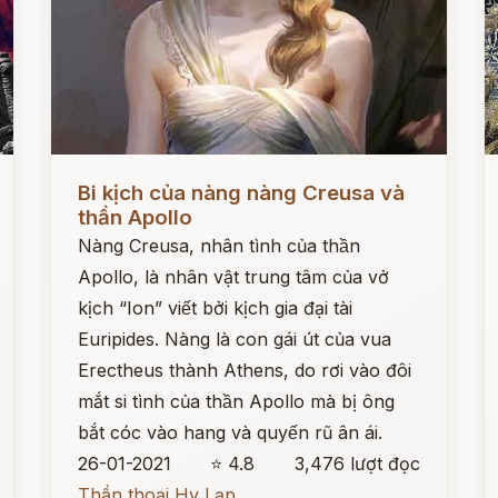
Đọc ngay
Đ
Bi kịch của nàng nàng Creusa và
thần Apollo
Nàng Creusa, nhân tình của thần
Apollo, là nhân vật trung tâm của vở
kịch “Ion” viết bởi kịch gia đại tài
Euripides. Nàng là con gái út của vua
Erectheus thành Athens, do rơi vào đôi
mắt si tình của thần Apollo mà bị ông
bắt cóc vào hang và quyến rũ ân ái.
26-01-2021
⭐ 4.8
3,476 lượt đọc
Thần thoại Hy Lạp