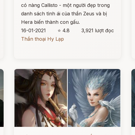
có nàng Callisto - một người đẹp trong
danh sách tình ái của thần Zeus và bị
Hera biến thành con gấu.
16-01-2021
⭐ 4.8
3,921 lượt đọc
Thần thoại Hy Lạp
Đọc ngay
Đ