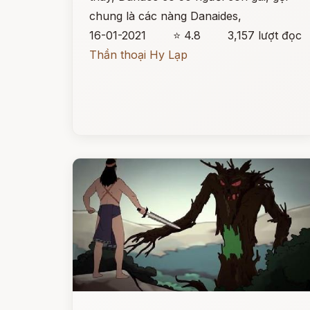
chung là các nàng Danaides,
16-01-2021
⭐ 4.8
3,157 lượt đọc
Thần thoại Hy Lạp
Đọc ngay