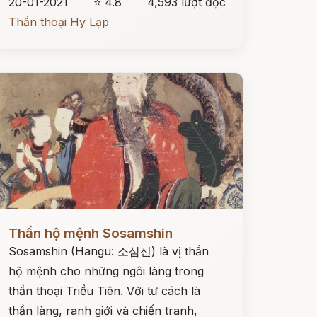
20-01-2021
⭐ 4.8
4,593 lượt đọc
Thần thoại Hy Lạp
ọc ngay
Thần hộ mệnh Sosamshin
Sosamshin (Hangu: 소삼신) là vị thần
hộ mệnh cho những ngôi làng trong
thần thoại Triều Tiên. Với tư cách là
thần làng, ranh giới và chiến tranh,