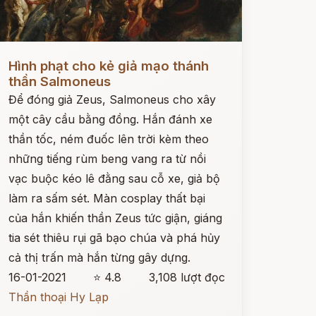
ọc ngay
Hình phạt cho kẻ giả mạo thánh
thần Salmoneus
Để đóng giả Zeus, Salmoneus cho xây
một cây cầu bằng đồng. Hắn đánh xe
thần tốc, ném đuốc lên trời kèm theo
những tiếng rùm beng vang ra từ nồi
vạc buộc kéo lê đằng sau cỗ xe, giả bộ
làm ra sấm sét. Màn cosplay thất bại
của hắn khiến thần Zeus tức giận, giáng
tia sét thiêu rụi gã bạo chúa và phá hủy
cả thị trấn mà hắn từng gây dựng.
16-01-2021
⭐ 4.8
3,108 lượt đọc
Thần thoại Hy Lạp