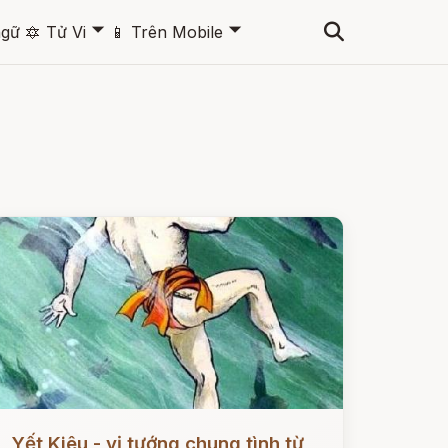
🞃
🞃
ngữ
🔯
Tử Vi
📱
Trên Mobile
ọc ngay
Yết Kiêu - vị tướng chung tình từ