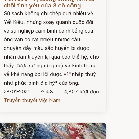
chối tình yêu của 3 cô công...
Sử sách không ghi chép quá nhiều về
Yết Kiêu, nhưng xoay quanh cuộc đời
và sự nghiệp cầm binh danh tiếng của
ông vẫn có rất nhiều những câu
chuyện đầy màu sắc huyền bí được
nhân dân truyền lại qua bao thế hệ, cho
thấy được sự ngưỡng mộ và kính trọng
về khả năng bơi lội được ví "nhập thuỷ
như phúc bình địa hỹ" của ông.
28-01-2021
⭐ 4.8
4,807 lượt đọc
Truyền thuyết Việt Nam