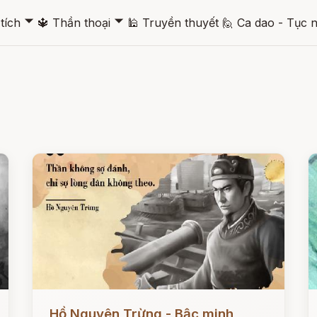
🞃
🞃
tích
🔱
Thần thoại
🕌
Truyền thuyết
🙋
Ca dao - Tục 
Đọc ngay
Đ
Hồ Nguyên Trừng - Bậc minh