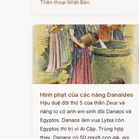
Thần thoại Nhật Bản
Đọc ngay
Hình phạt của các nàng Danaides
Hậu duệ đời thứ 5 của thần Zeus và
nàng Io có anh em sinh đôi Danaos và
Egyptos. Danaos làm vua Lybia còn
Egyptos thì trị vì Ai Cập. Trùng hợp
thay, Danaos có 50 người con gái, gọi