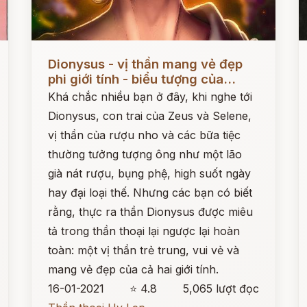
Đọc ngay
Đ
Dionysus - vị thần mang vẻ đẹp
phi giới tính - biểu tượng của...
Khá chắc nhiều bạn ở đây, khi nghe tới
Dionysus, con trai của Zeus và Selene,
vị thần của rượu nho và các bữa tiệc
thường tưởng tượng ông như một lão
già nát rượu, bụng phệ, high suốt ngày
hay đại loại thế. Nhưng các bạn có biết
rằng, thực ra thần Dionysus được miêu
tả trong thần thoại lại ngược lại hoàn
toàn: một vị thần trẻ trung, vui vẻ và
mang vẻ đẹp của cả hai giới tính.
16-01-2021
⭐ 4.8
5,065 lượt đọc