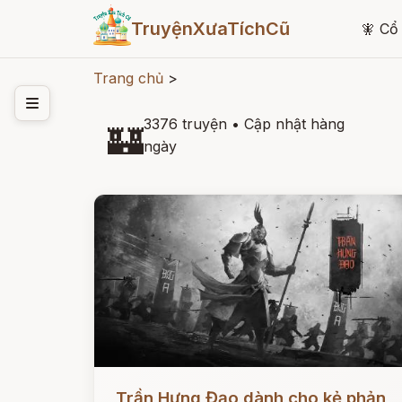
TruyệnXưaTíchCũ
🧚
Cổ 
Trang chủ
>
3376 truyện
•
Cập nhật hàng
🏰
ngày
Đọc ngay
Trần Hưng Đạo dành cho kẻ phản