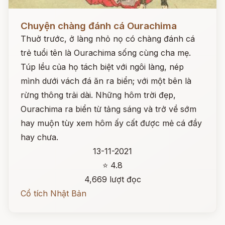
Đọc ngay
Chuyện chàng đánh cá Ourachima
Thuở trước, ở làng nhỏ nọ có chàng đánh cá
trẻ tuổi tên là Ourachima sống cùng cha mẹ.
Túp lều của họ tách biệt với ngôi làng, nép
mình dưới vách đá ăn ra biển; với một bên là
rừng thông trải dài. Những hôm trời đẹp,
Ourachima ra biển từ tảng sáng và trở về sớm
hay muộn tùy xem hôm ấy cất được mẻ cá đầy
hay chưa.
13-11-2021
⭐ 4.8
4,669 lượt đọc
Cổ tích Nhật Bản