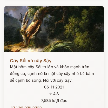
Đọc ngay
Cây Sồi và cây Sậy
Một hôm cây Sồi to lớn và khỏe mạnh trên
đồng cỏ, cạnh nó là một cây sậy nhỏ bé bám
dễ cạnh bờ sông. Nói với cây Sậy:
06-11-2021
⭐ 4.8
7,585 lượt đọc
Truyện ngụ ngôn