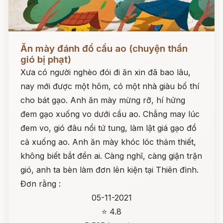
Đọc ngay
Ăn mày đánh đổ cầu ao (chuyện thần
gió bị phạt)
Xưa có người nghèo đói đi ăn xin đã bao lâu,
nay mới được một hôm, có một nhà giàu bố thí
cho bát gạo. Anh ăn mày mừng rỡ, hí hửng
đem gạo xuống vo dưới cầu ao. Chẳng may lúc
đem vo, gió đâu nổi tứ tung, làm lật giá gạo đổ
cả xuống ao. Anh ăn mày khóc lóc thảm thiết,
không biết bắt đền ai. Càng nghĩ, càng giận trận
gió, anh ta bèn làm đơn lên kiện tại Thiên đình.
Đơn rằng :
05-11-2021
⭐ 4.8