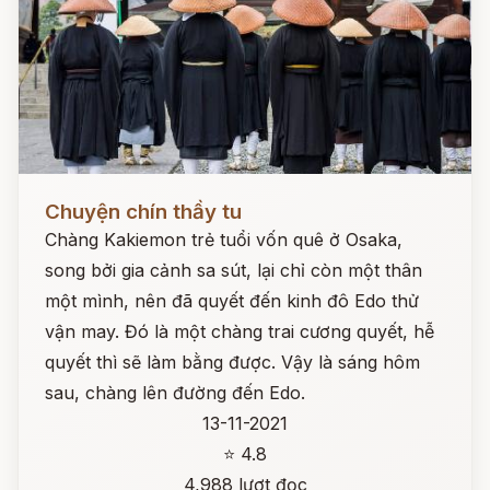
Đọc ngay
Chuyện chín thầy tu
Chàng Kakiemon trẻ tuổi vốn quê ở Osaka,
song bởi gia cảnh sa sút, lại chỉ còn một thân
một mình, nên đã quyết đến kinh đô Edo thử
vận may. Đó là một chàng trai cương quyết, hễ
quyết thì sẽ làm bằng được. Vậy là sáng hôm
sau, chàng lên đường đến Edo.
13-11-2021
⭐ 4.8
4,988 lượt đọc