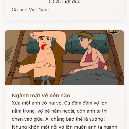
5,525 lượt đọc
Cổ tích Việt Nam
Đọc ngay
Ngảnh mặt về bên nào
Xưa một anh có hai vợ. Cứ đêm đêm vợ lớn
nằm trong, vợ bé nằm ngoài, còn anh ta thì
chen vào giữa. Ai chẳng bảo thế là sướng !
Nhưng khốn một nỗi vợ lớn muốn anh ta ngảnh