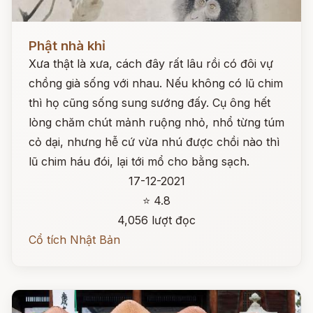
Đọc ngay
Phật nhà khỉ
Xưa thật là xưa, cách đây rất lâu rồi có đôi vự
chồng già sống với nhau. Nếu không có lũ chim
thì họ cũng sống sung sướng đấy. Cụ ông hết
lòng chăm chút mảnh ruộng nhỏ, nhổ từng túm
cỏ dại, nhưng hễ cứ vừa nhú được chồi nào thì
lũ chim háu đói, lại tới mổ cho bằng sạch.
17-12-2021
⭐ 4.8
4,056 lượt đọc
Cổ tích Nhật Bản