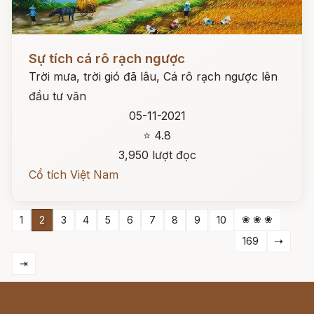
Đọc ngay
Sự tích cá rô rạch ngược
Trời mưa, trời gió đã lâu, Cá rô rạch ngược lên
đầu tư văn
05-11-2021
⭐ 4.8
3,950 lượt đọc
Cổ tích Việt Nam
❀ ❀ ❀
1
2
3
4
5
6
7
8
9
10
169
⇢
⇥