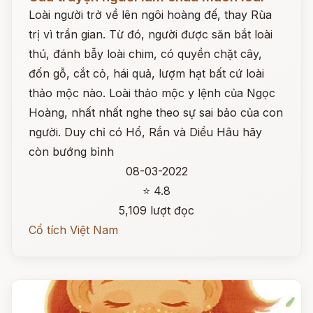
Loài người trở về lên ngôi hoàng đế, thay Rùa
trị vì trần gian. Từ đó, người được săn bắt loài
thú, đánh bẫy loài chim, có quyền chặt cây,
đốn gỗ, cắt cỏ, hái quả, lượm hạt bất cứ loài
thảo mộc nào. Loài thảo mộc y lệnh của Ngọc
Hoàng, nhất nhất nghe theo sự sai bảo của con
người. Duy chỉ có Hổ, Rắn và Diều Hâu hãy
còn bướng bỉnh
08-03-2022
⭐ 4.8
5,109 lượt đọc
Cổ tích Việt Nam