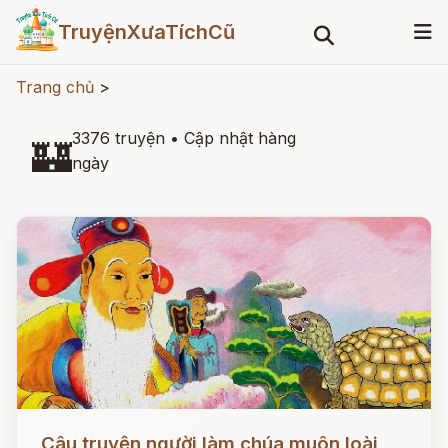
TruyệnXưaTíchCũ
Trang chủ
>
3376 truyện
•
Cập nhật hàng
🏰
ngày
Đọc ngay
Câu truyện người làm chúa muôn loài