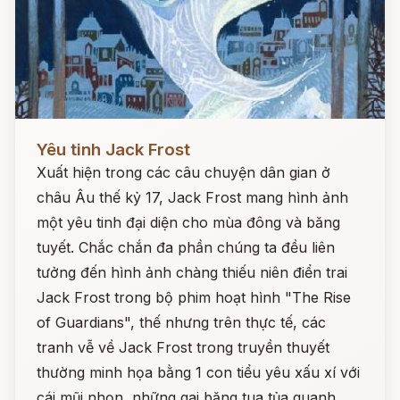
Đọc ngay
Yêu tinh Jack Frost
Xuất hiện trong các câu chuyện dân gian ở
châu Âu thế kỷ 17, Jack Frost mang hình ảnh
một yêu tinh đại diện cho mùa đông và băng
tuyết. Chắc chắn đa phần chúng ta đều liên
tưởng đến hình ảnh chàng thiếu niên điển trai
Jack Frost trong bộ phim hoạt hình "The Rise
of Guardians", thế nhưng trên thực tế, các
tranh vễ về Jack Frost trong truyền thuyết
thường minh họa bằng 1 con tiểu yêu xấu xí với
cái mũi nhọn, những gai băng tua tủa quanh