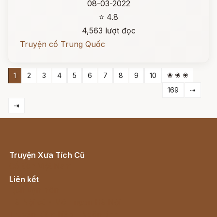
08-03-2022
⭐ 4.8
4,563 lượt đọc
Truyện cổ Trung Quốc
❀ ❀ ❀
1
2
3
4
5
6
7
8
9
10
169
⇢
⇥
Truyện Xưa Tích Cũ
Cổ tích Việt Nam
Liên kết
Lịch vạn niên
Hà Nội cũ - Món ngon Hà Nội
Truyện kiếm hiệp - Ngôn tình