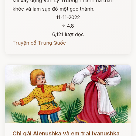
khi xây dựng Vạn Lý Trường Thành đã than
khóc và làm sụp đổ một góc thành.
11-11-2022
⭐ 4.8
6,121 lượt đọc
Truyện cổ Trung Quốc
Đọc ngay
Chị gái Alenushka và em trai Ivanushka