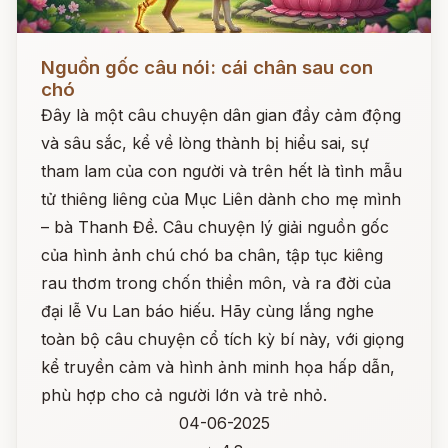
Đọc ngay
Nguồn gốc câu nói: cái chân sau con
chó
Đây là một câu chuyện dân gian đầy cảm động
và sâu sắc, kể về lòng thành bị hiểu sai, sự
tham lam của con người và trên hết là tình mẫu
tử thiêng liêng của Mục Liên dành cho mẹ mình
– bà Thanh Đề. Câu chuyện lý giải nguồn gốc
của hình ảnh chú chó ba chân, tập tục kiêng
rau thơm trong chốn thiền môn, và ra đời của
đại lễ Vu Lan báo hiếu. Hãy cùng lắng nghe
toàn bộ câu chuyện cổ tích kỳ bí này, với giọng
kể truyền cảm và hình ảnh minh họa hấp dẫn,
phù hợp cho cả người lớn và trẻ nhỏ.
04-06-2025