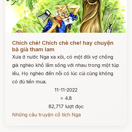
Đọc ngay
Chích chè! Chích chè che! hay chuyện
bà già tham lam
Xưa ở nước Nga xa xôi, có một đôi vợ chồng
già nghèo khổ lắm sống với nhau trong một túp
lều. Họ nghèo đến nỗi có lúc củi cũng không
có đủ tiền mua.
11-11-2022
⭐ 4.8
82,717 lượt đọc
Những câu truyện cổ tích Nga