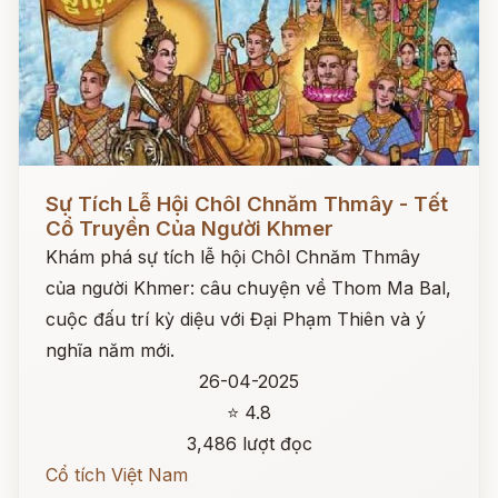
Đọc ngay
Sự Tích Lễ Hội Chôl Chnăm Thmây - Tết
Cổ Truyền Của Người Khmer
Khám phá sự tích lễ hội Chôl Chnăm Thmây
của người Khmer: câu chuyện về Thom Ma Bal,
cuộc đấu trí kỳ diệu với Đại Phạm Thiên và ý
nghĩa năm mới.
26-04-2025
⭐ 4.8
3,486 lượt đọc
Cổ tích Việt Nam