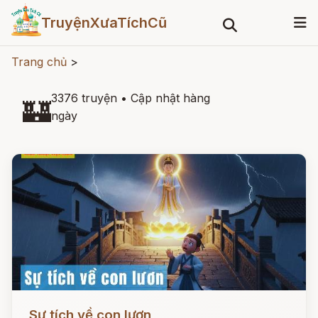
TruyệnXưaTíchCũ
Trang chủ
>
3376 truyện
•
Cập nhật hàng
🏰
ngày
Đọc ngay
Sự tích về con lươn