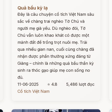
Đọc ngay
Đ
Quả bầu kỳ lạ
Đây là câu chuyện cổ tích Việt Nam sâu
sắc về chàng trai nghèo Tờ Chú và
người mẹ già yếu. Dù nghèo đói, Tờ
Chú vẫn luôn khao khát có được một
mảnh đất để trồng trọt nuôi mẹ. Trải
qua nhiều gian nan, cuối cùng chàng đã
nhận được phần thưởng xứng đáng từ
Giàng – chính là những quả bầu thần kỳ
sinh ra thóc gạo giúp mẹ con sống no
đủ.
11-06-2025
⭐ 4.8
5,486 lượt đọc
Cổ tích Việt Nam