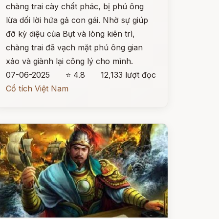
chàng trai cày chất phác, bị phú ông
lừa dối lời hứa gả con gái. Nhờ sự giúp
đỡ kỳ diệu của Bụt và lòng kiên trì,
chàng trai đã vạch mặt phú ông gian
xảo và giành lại công lý cho mình.
07-06-2025
⭐ 4.8
12,133 lượt đọc
Cổ tích Việt Nam