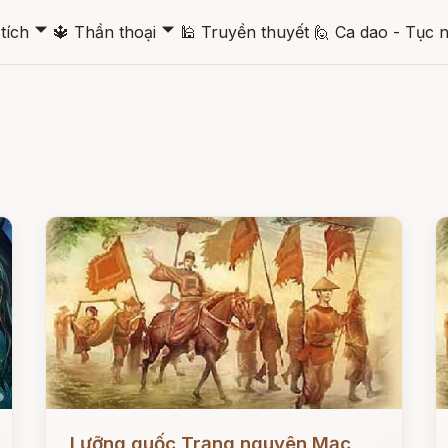
🞃
🞃
tích
🔱
Thần thoại
🕌
Truyền thuyết
🙋
Ca dao - Tục 
Đọc ngay
Đ
Lưỡng quốc Trạng nguyên Mạc