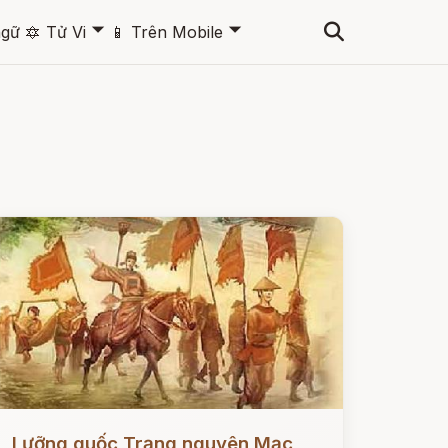
🞃
🞃
ngữ
🔯
Tử Vi
📱
Trên Mobile
ọc ngay
Lưỡng quốc Trạng nguyên Mạc