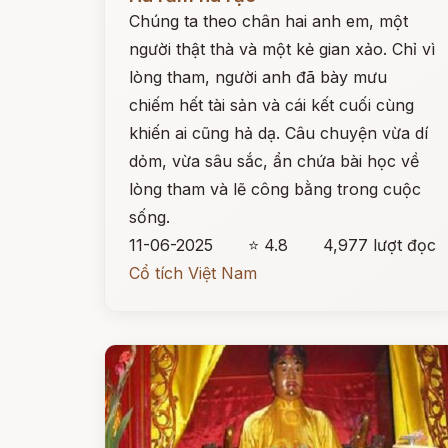
Chúng ta theo chân hai anh em, một
người thật thà và một kẻ gian xảo. Chỉ vì
lòng tham, người anh đã bày mưu
chiếm hết tài sản và cái kết cuối cùng
khiến ai cũng hả dạ. Câu chuyện vừa dí
dỏm, vừa sâu sắc, ẩn chứa bài học về
lòng tham và lẽ công bằng trong cuộc
sống.
11-06-2025
⭐ 4.8
4,977 lượt đọc
Cổ tích Việt Nam