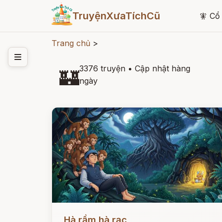
TruyệnXưaTíchCũ
🧚
Cổ 
Trang chủ
>
3376 truyện
•
Cập nhật hàng
🏰
ngày
Đọc ngay
Hà rầm hà rạc