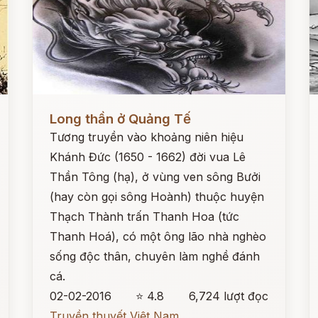
Đọc ngay
Đ
Long thần ở Quảng Tế
Tương truyền vào khoảng niên hiệu
Khánh Đức (1650 - 1662) đời vua Lê
Thần Tông (hạ), ở vùng ven sông Bưởi
(hay còn gọi sông Hoành) thuộc huyện
Thạch Thành trấn Thanh Hoa (tức
Thanh Hoá), có một ông lão nhà nghèo
sống độc thân, chuyên làm nghề đánh
cá.
02-02-2016
⭐ 4.8
6,724 lượt đọc
Truyền thuyết Việt Nam