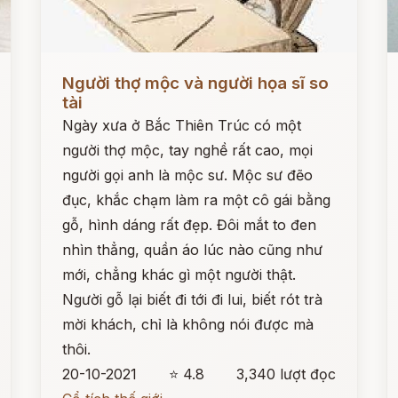
Đọc ngay
Đ
Người thợ mộc và người họa sĩ so
tài
Ngày xưa ở Bắc Thiên Trúc có một
người thợ mộc, tay nghề rất cao, mọi
người gọi anh là mộc sư. Mộc sư đẽo
đục, khắc chạm làm ra một cô gái bằng
gỗ, hình dáng rất đẹp. Đôi mắt to đen
nhìn thẳng, quần áo lúc nào cũng như
mới, chẳng khác gì một người thật.
Người gỗ lại biết đi tới đi lui, biết rót trà
mời khách, chỉ là không nói được mà
thôi.
20-10-2021
⭐ 4.8
3,340 lượt đọc