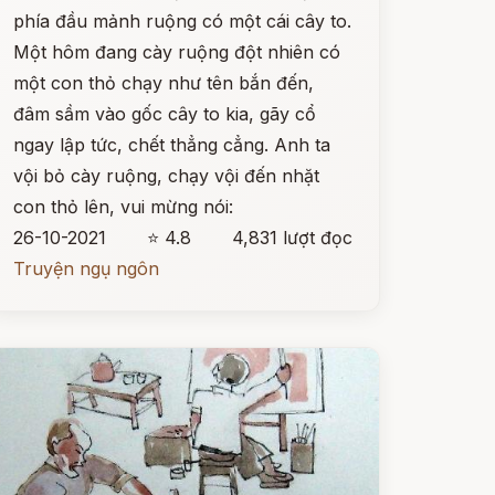
phía đầu mảnh ruộng có một cái cây to.
Một hôm đang cày ruộng đột nhiên có
một con thỏ chạy như tên bắn đến,
đâm sầm vào gốc cây to kia, gãy cổ
ngay lập tức, chết thẳng cẳng. Anh ta
vội bỏ cày ruộng, chạy vội đến nhặt
con thỏ lên, vui mừng nói:
26-10-2021
⭐ 4.8
4,831 lượt đọc
Truyện ngụ ngôn