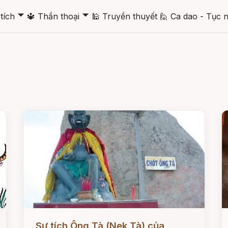
🞃
🞃
tích
🔱
Thần thoại
🕌
Truyền thuyết
🙋
Ca dao - Tục 
Đọc ngay
Đ
Sự tích Ông Tà (Nek Tà) của