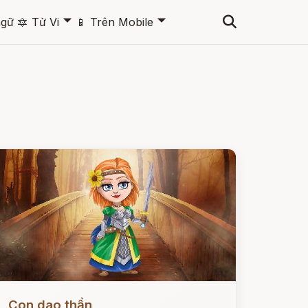
🞃
🞃
ngữ
🔯
Tử Vi
📱
Trên Mobile
ọc ngay
Con dao thần