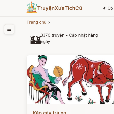
TruyệnXưaTíchCũ
🧚
Cổ 
Trang chủ
>
3376 truyện
•
Cập nhật hàng
🏰
ngày
Đọc ngay
Kéo cày trả nợ