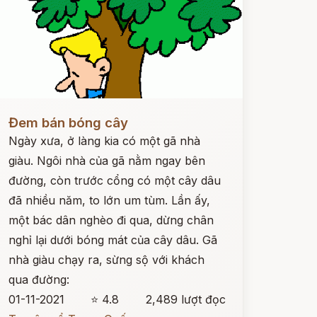
ọc ngay
Đem bán bóng cây
Ngày xưa, ở làng kia có một gã nhà
giàu. Ngôi nhà của gã nằm ngay bên
đường, còn trước cổng có một cây dâu
đã nhiều năm, to lớn um tùm. Lần ấy,
một bác dân nghèo đi qua, dừng chân
nghỉ lại dưới bóng mát của cây dâu. Gã
nhà giàu chạy ra, sừng sộ với khách
qua đường:
01-11-2021
⭐ 4.8
2,489 lượt đọc