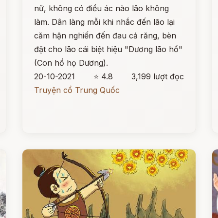
nữ, không có điều ác nào lão không
làm. Dân làng mỗi khi nhắc đến lão lại
căm hận nghiến đến đau cả răng, bèn
đặt cho lão cái biệt hiệu "Dương lão hổ"
(Con hổ họ Dương).
20-10-2021
⭐ 4.8
3,199 lượt đọc
Truyện cổ Trung Quốc