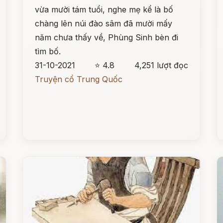
vừa mười tám tuổi, nghe mẹ kể là bố
chàng lên núi đào sâm đã mười mấy
năm chưa thấy về, Phùng Sinh bèn đi
tìm bố.
31-10-2021
⭐ 4.8
4,251 lượt đọc
Truyện cổ Trung Quốc