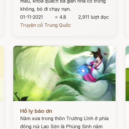
màu, khoá quách ba gian nhà cỏ trống
không, bỏ đi chạy nạn.
01-11-2021
⭐ 4.8
2,911 lượt đọc
Truyện cổ Trung Quốc
Đọc ngay
Đ
Hồ ly báo ơn
Năm xưa trong thôn Trường Lĩnh ở phía
đông núi Lao Sơn là Phùng Sinh năm