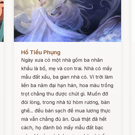
Đọc ngay
Đ
Hồ Tiểu Phụng
Ngày xưa có một nhà gồm ba nhân
khẩu là bố, mẹ và con trai. Nhà có mấy
mẫu đất xấu, ba gian nhà cỏ. Vì trời làm
liền ba năm đại hạn hán, hoa màu trồng
trọt chẳng thu được chút gì. Muốn đỡ
đói lòng, trong nhà từ hòm rương, bàn
ghế... đều bán sạch để mua lương thực
mà vẫn chẳng đủ ăn. Quả thật đã hết
cách, họ đành bỏ mấy mẫu đất bạc