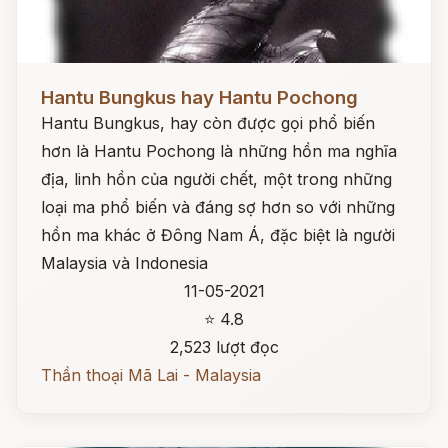
Đọc ngay
Hantu Bungkus hay Hantu Pochong
Hantu Bungkus, hay còn được gọi phổ biến
hơn là Hantu Pochong là những hồn ma nghĩa
địa, linh hồn của người chết, một trong những
loại ma phổ biến và đáng sợ hơn so với những
hồn ma khác ở Đông Nam Á, đặc biệt là người
Malaysia và Indonesia
11-05-2021
⭐ 4.8
2,523 lượt đọc
Thần thoại Mã Lai - Malaysia