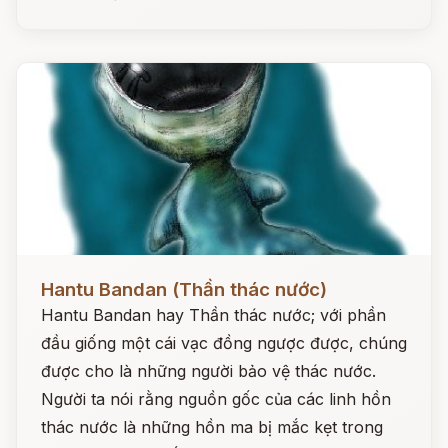
Đọc ngay
Hantu Bandan (Thần thác nước)
Hantu Bandan hay Thần thác nước; với phần
đầu giống một cái vạc đồng ngược được, chúng
được cho là những người bảo vệ thác nước.
Người ta nói rằng nguồn gốc của các linh hồn
thác nước là những hồn ma bị mắc kẹt trong