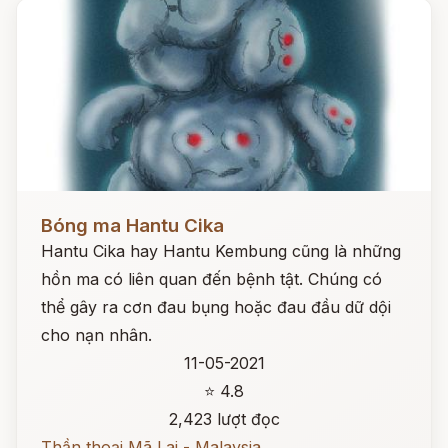
Đọc ngay
Bóng ma Hantu Cika
Hantu Cika hay Hantu Kembung cũng là những
hồn ma có liên quan đến bệnh tật. Chúng có
thể gây ra cơn đau bụng hoặc đau đầu dữ dội
cho nạn nhân.
11-05-2021
⭐ 4.8
2,423 lượt đọc
Thần thoại Mã Lai - Malaysia