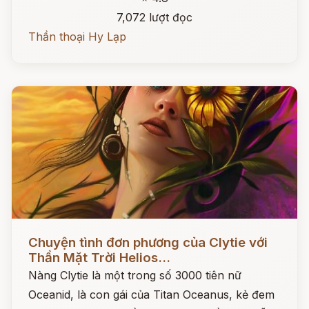
7,072 lượt đọc
Thần thoại Hy Lạp
Đọc ngay
Chuyện tình đơn phương của Clytie với
Thần Mặt Trời Helios...
Nàng Clytie là một trong số 3000 tiên nữ
Oceanid, là con gái của Titan Oceanus, kẻ đem