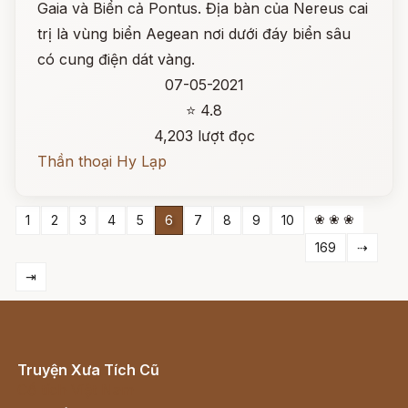
Gaia và Biển cả Pontus. Địa bàn của Nereus cai
trị là vùng biển Aegean nơi dưới đáy biển sâu
có cung điện dát vàng.
07-05-2021
⭐ 4.8
4,203 lượt đọc
Thần thoại Hy Lạp
❀ ❀ ❀
1
2
3
4
5
6
7
8
9
10
169
⇢
⇥
Truyện Xưa Tích Cũ
Cổ tích Việt Nam