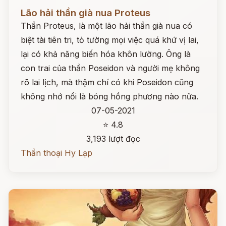
Đọc ngay
Lão hải thần già nua Proteus
Thần Proteus, là một lão hải thần già nua có
biệt tài tiên tri, tỏ tường mọi việc quá khứ vị lai,
lại có khả năng biến hóa khôn lường. Ông là
con trai của thần Poseidon và người mẹ không
rõ lai lịch, mà thậm chí có khi Poseidon cũng
không nhớ nổi là bóng hồng phương nào nữa.
07-05-2021
⭐ 4.8
3,193 lượt đọc
Thần thoại Hy Lạp