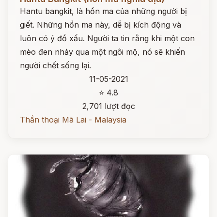
Hantu bangkit, là hồn ma của những người bị
giết. Những hồn ma này, dễ bị kích động và
luôn có ý đồ xấu. Người ta tin rằng khi một con
mèo đen nhảy qua một ngôi mộ, nó sẽ khiến
người chết sống lại.
11-05-2021
⭐ 4.8
2,701 lượt đọc
Thần thoại Mã Lai - Malaysia