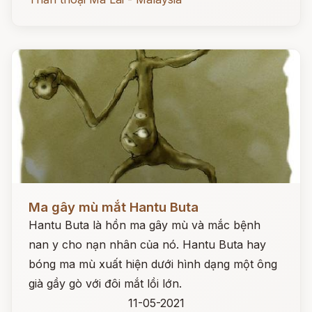
Đọc ngay
Ma gây mù mắt Hantu Buta
Hantu Buta là hồn ma gây mù và mắc bệnh
nan y cho nạn nhân của nó. Hantu Buta hay
bóng ma mù xuất hiện dưới hình dạng một ông
già gầy gò với đôi mắt lồi lớn.
11-05-2021