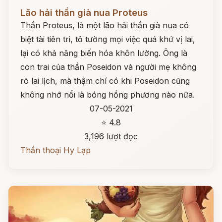
Đọc ngay
Lão hải thần già nua Proteus
Thần Proteus, là một lão hải thần già nua có
biệt tài tiên tri, tỏ tường mọi việc quá khứ vị lai,
lại có khả năng biến hóa khôn lường. Ông là
con trai của thần Poseidon và người mẹ không
rõ lai lịch, mà thậm chí có khi Poseidon cũng
không nhớ nổi là bóng hồng phương nào nữa.
07-05-2021
⭐ 4.8
3,196 lượt đọc
Thần thoại Hy Lạp