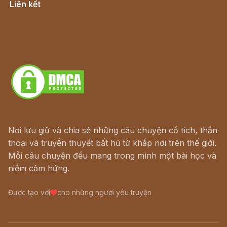
Liên kết
Lịch vạn niên
Hà Nội cũ - Món ngon Hà Nội
Truyện kiếm hiệp - Ngôn tình
Download - Tải Miễn Phí
Nơi lưu giữ và chia sẻ những câu chuyện cổ tích, thần
thoại và truyền thuyết bất hủ từ khắp nơi trên thế giới.
Mỗi câu chuyện đều mang trong mình một bài học và
niềm cảm hứng.
Được tạo với
cho những người yêu truyện