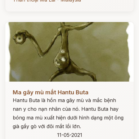
Đọc ngay
Ma gây mù mắt Hantu Buta
Hantu Buta là hồn ma gây mù và mắc bệnh
nan y cho nạn nhân của nó. Hantu Buta hay
bóng ma mù xuất hiện dưới hình dạng một ông
già gầy gò với đôi mắt lồi lớn.
11-05-2021