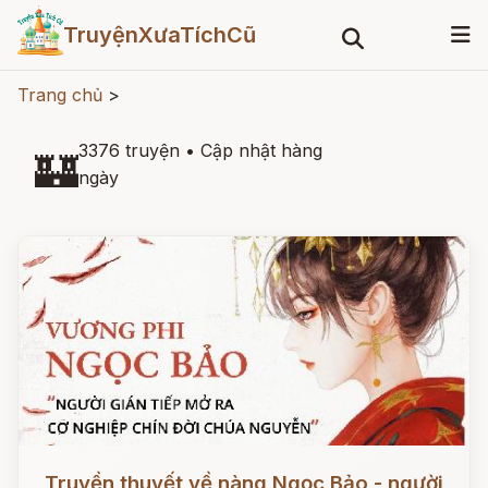
TruyệnXưaTíchCũ
Trang chủ
>
3376 truyện
•
Cập nhật hàng
🏰
ngày
Đọc ngay
Truyền thuyết về nàng Ngọc Bảo - người