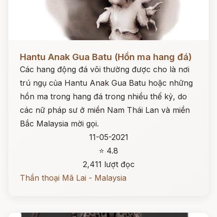
Đọc ngay
Hantu Anak Gua Batu (Hồn ma hang đá)
Các hang động đá vôi thường được cho là nơi
trú ngụ của Hantu Anak Gua Batu hoặc những
hồn ma trong hang đá trong nhiều thế kỷ, do
các nữ pháp sư ở miền Nam Thái Lan và miền
Bắc Malaysia mời gọi.
11-05-2021
⭐ 4.8
2,411 lượt đọc
Thần thoại Mã Lai - Malaysia