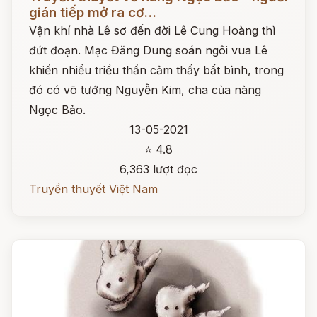
gián tiếp mở ra cơ...
Vận khí nhà Lê sơ đến đời Lê Cung Hoàng thì
đứt đoạn. Mạc Đăng Dung soán ngôi vua Lê
khiến nhiều triều thần cảm thấy bất bình, trong
đó có võ tướng Nguyễn Kim, cha của nàng
Ngọc Bảo.
13-05-2021
⭐ 4.8
6,363 lượt đọc
Truyền thuyết Việt Nam