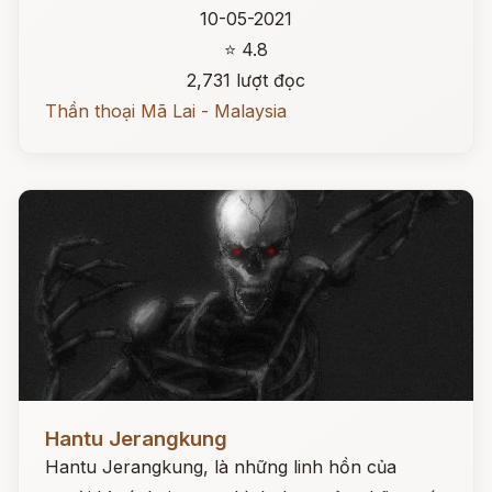
10-05-2021
⭐ 4.8
2,731 lượt đọc
Thần thoại Mã Lai - Malaysia
Đọc ngay
Hantu Jerangkung
Hantu Jerangkung, là những linh hồn của