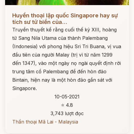
Đọc ngay
Huyền thoại lập quốc Singapore hay sự
tích sư tử biển của...
Truyền thuyết kể rằng cuối thế kỷ XIII, hoàng
tử Sang Nila Utama của thành Palembang
(Indonesia) với phong hiệu Sri Tri Buana, vị vua
đầu tiên của người Malay (trị vì từ năm 1299
đến 1347), vào một ngày nọ ngài quyết định rời
trung tâm cổ Palembang để đến hòn đảo
Bintain, hiện nay là một hòn đảo gần sát với
Singapore.
10-05-2021
⭐ 4.8
3,743 lượt đọc
Thần thoại Mã Lai - Malaysia