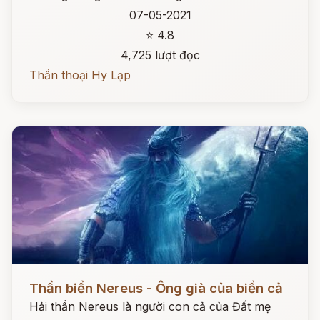
07-05-2021
⭐ 4.8
4,725 lượt đọc
Thần thoại Hy Lạp
Đọc ngay
Thần biển Nereus - Ông già của biển cả
Hải thần Nereus là người con cả của Đất mẹ