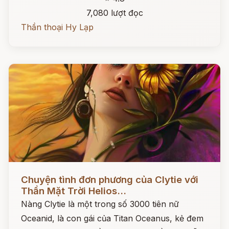
7,080 lượt đọc
Thần thoại Hy Lạp
Đọc ngay
Chuyện tình đơn phương của Clytie với
Thần Mặt Trời Helios...
Nàng Clytie là một trong số 3000 tiên nữ
Oceanid, là con gái của Titan Oceanus, kẻ đem