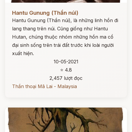
Đọc ngay
Hantu Gunung (Thần núi)
Hantu Gunung (Thần núi), là những linh hồn đi
lang thang trên núi. Cũng giống như Hantu
Hutan, chúng thuộc nhóm những hồn ma cổ
đại sinh sống trên trái đất trước khi loài người
xuất hiện.
10-05-2021
⭐ 4.8
2,457 lượt đọc
Thần thoại Mã Lai - Malaysia