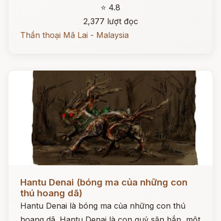
⭐ 4.8
2,377 lượt đọc
Thần thoại Mã Lai - Malaysia
Đọc ngay
Hantu Denai (bóng ma của những con
thú hoang dã)
Hantu Denai là bóng ma của những con thú
hoang dã. Hantu Denai là con quỷ săn bắn, một