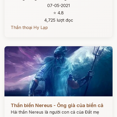
07-05-2021
⭐ 4.8
4,725 lượt đọc
Thần thoại Hy Lạp
Đọc ngay
Thần biển Nereus - Ông già của biển cả
Hải thần Nereus là người con cả của Đất mẹ