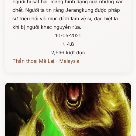
người bị sát hại, mang hình dạng của những xác
chết. Người ta tin rằng Jerangkung được pháp
sư triệu hồi với mục đích làm vệ sĩ, đặc biệt là
khi bị người khác nguyền rủa.
10-05-2021
⭐ 4.8
2,636 lượt đọc
Thần thoại Mã Lai - Malaysia