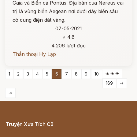
Gaia và Biển cả Pontus. Địa bàn của Nereus cai
trị là vùng biển Aegean nơi dưới đáy biển sâu
có cung điện dát vàng.
07-05-2021
⭐ 4.8
4,206 lượt đọc
Thần thoại Hy Lạp
❀ ❀ ❀
1
2
3
4
5
6
7
8
9
10
169
⇢
⇥
Truyện Xưa Tích Cũ
Cổ tích Việt Nam