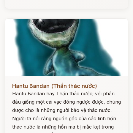
Đọc ngay
Hantu Bandan (Thần thác nước)
Hantu Bandan hay Thần thác nước; với phần
đầu giống một cái vạc đồng ngược được, chúng
được cho là những người bảo vệ thác nước.
Người ta nói rằng nguồn gốc của các linh hồn
thác nước là những hồn ma bị mắc kẹt trong