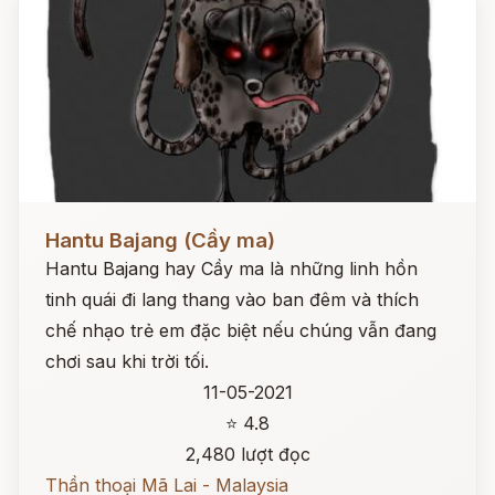
Đọc ngay
Hantu Bajang (Cầy ma)
Hantu Bajang hay Cầy ma là những linh hồn
tinh quái đi lang thang vào ban đêm và thích
chế nhạo trẻ em đặc biệt nếu chúng vẫn đang
chơi sau khi trời tối.
11-05-2021
⭐ 4.8
2,480 lượt đọc
Thần thoại Mã Lai - Malaysia