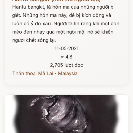
Hantu bangkit, là hồn ma của những người bị
giết. Những hồn ma này, dễ bị kích động và
luôn có ý đồ xấu. Người ta tin rằng khi một con
mèo đen nhảy qua một ngôi mộ, nó sẽ khiến
người chết sống lại.
11-05-2021
⭐ 4.8
2,705 lượt đọc
Thần thoại Mã Lai - Malaysia