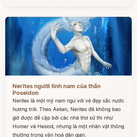
Đọc ngay
Nerites người tình nam của thần
Poseidon
Nerites là một mỹ nam ngư với vẻ đẹp sắc nước
hương trời. Theo Aelian, Nerites đã không bao
giờ được đề cập bởi các nhà thơ sử thi như
Homer và Hesiod, nhưng là một nhân vật thông
thường trong văn hoá dân gian.