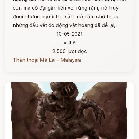
con ma cổ đại gắn liền với rừng rậm, nó truy
đuổi những người thợ săn, nó nằm chờ trong
những dấu vết do động vật hoang dã để lại,
10-05-2021
⭐ 4.8
2,500 lượt đọc
Thần thoại Mã Lai - Malaysia