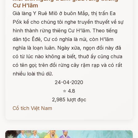
Cư H'lăm
Già làng Y Ruê Mlô ở buôn Mắp, thị trấn Ea
Pốk kể cho chúng tôi nghe truyền thuyết về sự
hình thành rừng thiêng Cư H’lăm. Theo tiếng
dân tộc Êđê, Cư có nghĩa là núi, còn H’lăm
nghĩa là loạn luân. Ngày xửa, ngọn đồi này đã
có từ lúc nào không ai biết, thuở ấy cũng chưa
có tên gọi; trên đồi rừng cây rậm rạp và có rất
nhiều loài thú dữ.
24-04-2020
⭐ 4.8
2,985 lượt đọc
Cổ tích Việt Nam