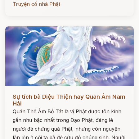
Truyện cổ nhà Phật
Đọc ngay
Sự tích bà Diệu Thiện hay Quan Âm Nam
Hải
Quán Thế Âm Bồ Tát là vị Phật được tôn kính
gần như bậc nhất trong Đạo Phật, đáng lẽ
người đã chứng quả Phật, nhưng còn nguyện
lẫn lộn ở cõi ta bà để cứu độ chúng sinh. Người