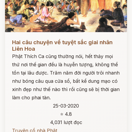
Đọc ngay
Hai câu chuyện về tuyệt sắc giai nhân
Liên Hoa
Phật Thích Ca cũng thường nói, hết thảy mọi
thứ nơi thế gian đều là huyễn tượng, không thể
tồn tại lâu được. Trăm năm đời người trôi nhanh
như bóng câu qua cửa sổ, bất kể dung mạo có
xinh đẹp như thế nào thì rồi cũng sẽ bị thời gian
làm cho phai tàn.
25-03-2020
⭐ 4.8
4,031 lượt đọc
Truyện cổ nhà Phật