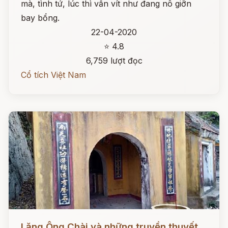
mà, tình tứ, lúc thì vấn vít như đang nô giỡn
bay bổng.
22-04-2020
⭐ 4.8
6,759 lượt đọc
Cổ tích Việt Nam
Đọc ngay
Lăng Ông Chài và những truyền thuyết