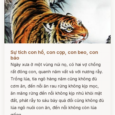
Đọc ngay
Sự tích con hổ, con cọp, con beo, con
báo
Ngày xưa ở một vùng núi nọ, có hai vợ chồng
rất đông con, quanh năm vất vả với nương rẫy.
Trồng lúa, tỉa ngô hàng năm cũng không đủ
cơm ăn, đến nỗi ăn rau rừng không kịp mọc,
ăn măng rừng đến nỗi không kịp nhú khỏi mặt
đất, phát rẫy to sáu bảy quả đồi cũng không đủ
lúa ngô nuôi con ăn, đến nỗi không còn lúa
giống.