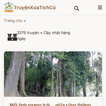
TruyệnXưaTíchCũ
Trang chủ
>
3376 truyện
•
Cập nhật hàng
🏰
ngày
Đọc ngay
Mối tình ngang trái... giữa rừng thiêng