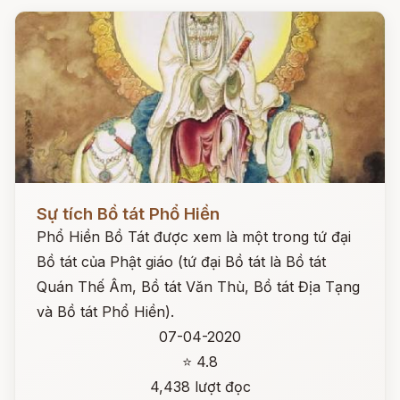
Đọc ngay
Sự tích Bồ tát Phổ Hiền
Phổ Hiền Bồ Tát được xem là một trong tứ đại
Bồ tát của Phật giáo (tứ đại Bồ tát là Bồ tát
Quán Thế Âm, Bồ tát Văn Thù, Bồ tát Địa Tạng
và Bồ tát Phổ Hiền).
07-04-2020
⭐ 4.8
4,438 lượt đọc