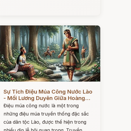
ọc ngay
Sự Tích Điệu Múa Công Nước Lào
- Mối Lương Duyên Giữa Hoàng...
Điệu múa công nước là một trong
những điệu múa truyền thống đặc sắc
của dân tộc Lào, được thể hiện trong
nhiều dịp lễ hội quan trọng. Truyền