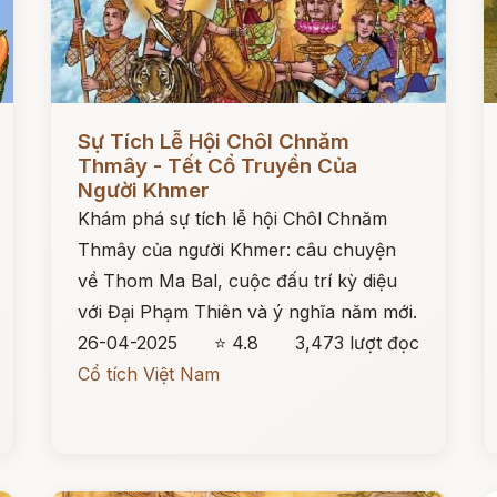
Đọc ngay
Đ
Sự Tích Lễ Hội Chôl Chnăm
Thmây - Tết Cổ Truyền Của
Người Khmer
Khám phá sự tích lễ hội Chôl Chnăm
Thmây của người Khmer: câu chuyện
về Thom Ma Bal, cuộc đấu trí kỳ diệu
với Đại Phạm Thiên và ý nghĩa năm mới.
26-04-2025
⭐ 4.8
3,473 lượt đọc
Cổ tích Việt Nam