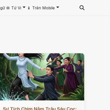
🞃
🞃
ngữ
🔯
Tử Vi
📱
Trên Mobile
ọc ngay
Sự Tích Chim Năm Trâu Sáu Cọc: