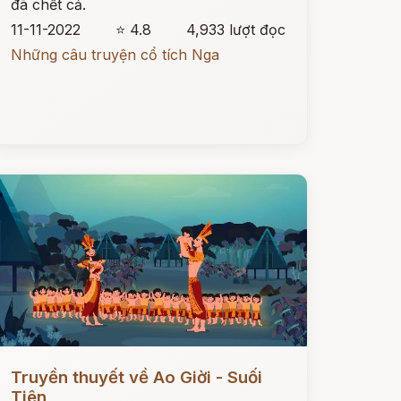
đã chết cả.
11-11-2022
⭐ 4.8
4,933 lượt đọc
Những câu truyện cổ tích Nga
ọc ngay
Truyền thuyết về Ao Giời - Suối
Tiên