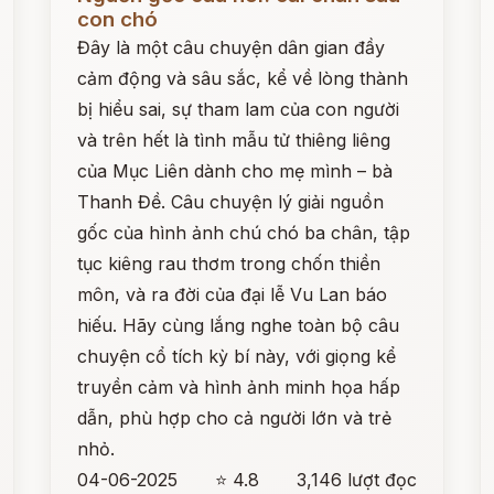
con chó
Đây là một câu chuyện dân gian đầy
cảm động và sâu sắc, kể về lòng thành
bị hiểu sai, sự tham lam của con người
và trên hết là tình mẫu tử thiêng liêng
của Mục Liên dành cho mẹ mình – bà
Thanh Đề. Câu chuyện lý giải nguồn
gốc của hình ảnh chú chó ba chân, tập
tục kiêng rau thơm trong chốn thiền
môn, và ra đời của đại lễ Vu Lan báo
hiếu. Hãy cùng lắng nghe toàn bộ câu
chuyện cổ tích kỳ bí này, với giọng kể
truyền cảm và hình ảnh minh họa hấp
dẫn, phù hợp cho cả người lớn và trẻ
nhỏ.
04-06-2025
⭐ 4.8
3,146 lượt đọc