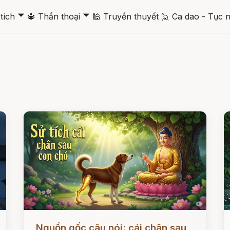
🞃
🞃
tích
🔱
Thần thoại
🕌
Truyền thuyết
🙋
Ca dao - Tục 
Đọc ngay
Đ
Nguồn gốc câu nói: cái chân sau