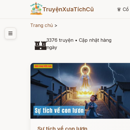
TruyệnXưaTíchCũ
🧚
Cổ 
Trang chủ
>
3376 truyện
•
Cập nhật hàng
🏰
ngày
Đọc ngay
Sự tích về con lươn