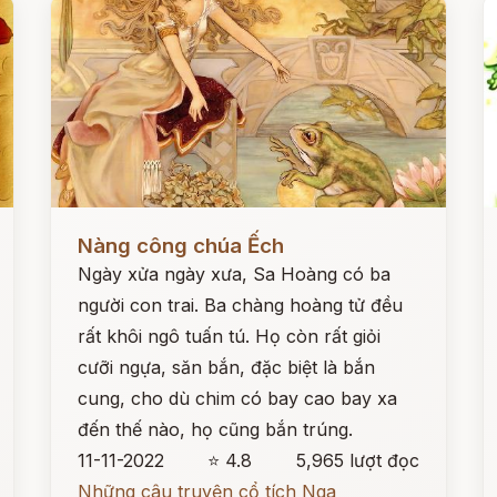
Đọc ngay
Đ
Nàng công chúa Ếch
Ngày xửa ngày xưa, Sa Hoàng có ba
người con trai. Ba chàng hoàng tử đều
rất khôi ngô tuấn tú. Họ còn rất giỏi
cưỡi ngựa, săn bắn, đặc biệt là bắn
cung, cho dù chim có bay cao bay xa
đến thế nào, họ cũng bắn trúng.
11-11-2022
⭐ 4.8
5,965 lượt đọc
Những câu truyện cổ tích Nga