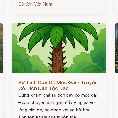
Cổ tích Việt Nam
Đọc ngay
Đ
Sự Tích Cây Cọ Mọc Gai - Truyện
Cổ Tích Dân Tộc Dao
Cùng khám phá sự tích cây cọ mọc gai
– câu chuyện dân gian đầy ý nghĩa về
lòng biết ơn, sự đoàn kết và bài học
sinh tồn từ lửa của muôn loài.