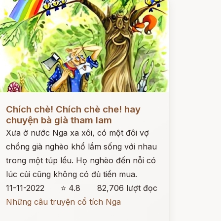
ọc ngay
Chích chè! Chích chè che! hay
chuyện bà già tham lam
Xưa ở nước Nga xa xôi, có một đôi vợ
chồng già nghèo khổ lắm sống với nhau
trong một túp lều. Họ nghèo đến nỗi có
lúc củi cũng không có đủ tiền mua.
11-11-2022
⭐ 4.8
82,706 lượt đọc
Những câu truyện cổ tích Nga