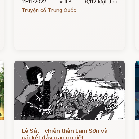
11-11-2022
⭐ 4.8
6,112 lượt đọc
Truyện cổ Trung Quốc
Đọc ngay
Đ
Lê Sát - chiến thần Lam Sơn và
cái kết đầy oan nghiệt