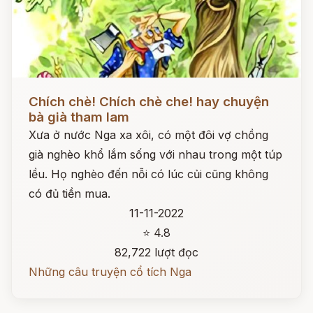
Đọc ngay
Chích chè! Chích chè che! hay chuyện
bà già tham lam
Xưa ở nước Nga xa xôi, có một đôi vợ chồng
già nghèo khổ lắm sống với nhau trong một túp
lều. Họ nghèo đến nỗi có lúc củi cũng không
có đủ tiền mua.
11-11-2022
⭐ 4.8
82,722 lượt đọc
Những câu truyện cổ tích Nga