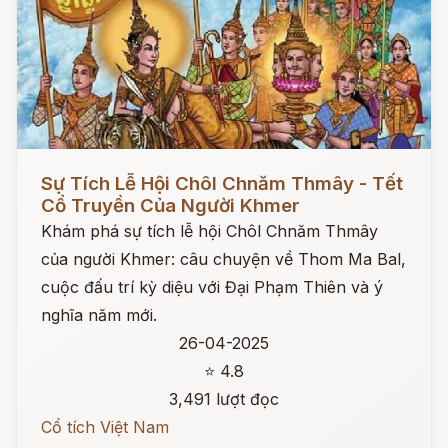
Đọc ngay
Sự Tích Lễ Hội Chôl Chnăm Thmây - Tết
Cổ Truyền Của Người Khmer
Khám phá sự tích lễ hội Chôl Chnăm Thmây
của người Khmer: câu chuyện về Thom Ma Bal,
cuộc đấu trí kỳ diệu với Đại Phạm Thiên và ý
nghĩa năm mới.
26-04-2025
⭐ 4.8
3,491 lượt đọc
Cổ tích Việt Nam