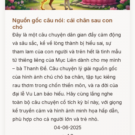
Đọc ngay
Nguồn gốc câu nói: cái chân sau con
chó
Đây là một câu chuyện dân gian đầy cảm động
và sâu sắc, kể về lòng thành bị hiểu sai, sự
tham lam của con người và trên hết là tình mẫu
tử thiêng liêng của Mục Liên dành cho mẹ mình
– bà Thanh Đề. Câu chuyện lý giải nguồn gốc
của hình ảnh chú chó ba chân, tập tục kiêng
rau thơm trong chốn thiền môn, và ra đời của
đại lễ Vu Lan báo hiếu. Hãy cùng lắng nghe
toàn bộ câu chuyện cổ tích kỳ bí này, với giọng
kể truyền cảm và hình ảnh minh họa hấp dẫn,
phù hợp cho cả người lớn và trẻ nhỏ.
04-06-2025