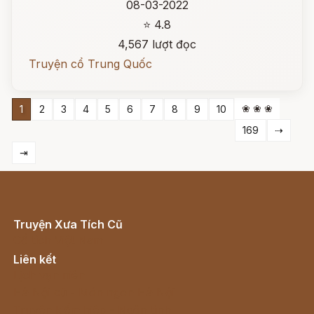
08-03-2022
⭐ 4.8
4,567 lượt đọc
Truyện cổ Trung Quốc
❀ ❀ ❀
1
2
3
4
5
6
7
8
9
10
169
⇢
⇥
Truyện Xưa Tích Cũ
Cổ tích Việt Nam
Liên kết
Lịch vạn niên
Hà Nội cũ - Món ngon Hà Nội
Truyện kiếm hiệp - Ngôn tình