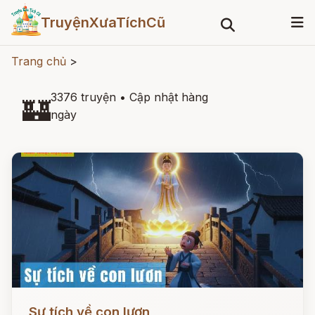
TruyệnXưaTíchCũ
Trang chủ
>
3376 truyện
•
Cập nhật hàng
🏰
ngày
Đọc ngay
Sự tích về con lươn