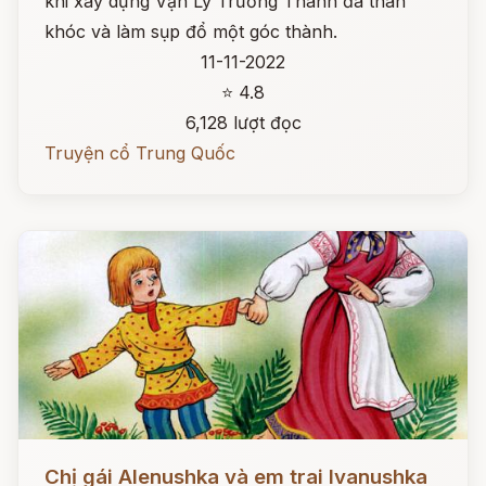
khi xây dựng Vạn Lý Trường Thành đã than
khóc và làm sụp đổ một góc thành.
11-11-2022
⭐ 4.8
6,128 lượt đọc
Truyện cổ Trung Quốc
Đọc ngay
Chị gái Alenushka và em trai Ivanushka