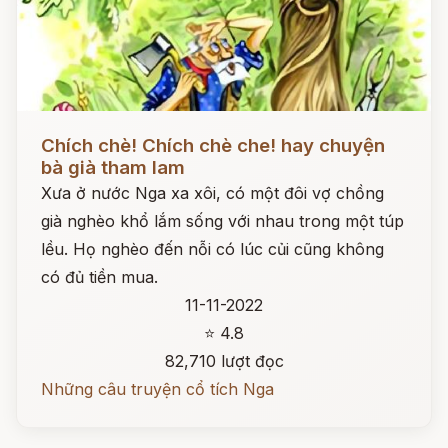
Đọc ngay
Chích chè! Chích chè che! hay chuyện
bà già tham lam
Xưa ở nước Nga xa xôi, có một đôi vợ chồng
già nghèo khổ lắm sống với nhau trong một túp
lều. Họ nghèo đến nỗi có lúc củi cũng không
có đủ tiền mua.
11-11-2022
⭐ 4.8
82,710 lượt đọc
Những câu truyện cổ tích Nga