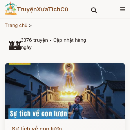
TruyệnXưaTíchCũ
Trang chủ
>
3376 truyện
•
Cập nhật hàng
🏰
ngày
Đọc ngay
Sự tích về con lươn