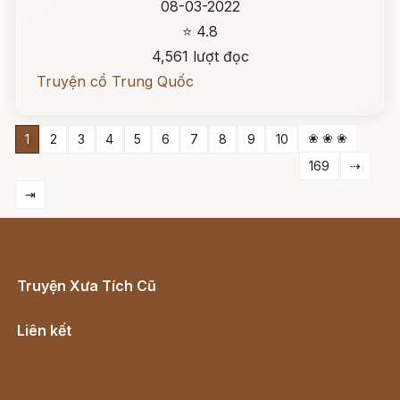
08-03-2022
⭐ 4.8
4,561 lượt đọc
Truyện cổ Trung Quốc
❀ ❀ ❀
1
2
3
4
5
6
7
8
9
10
169
⇢
⇥
Truyện Xưa Tích Cũ
Cổ tích Việt Nam
Liên kết
Lịch vạn niên
Hà Nội cũ - Món ngon Hà Nội
Truyện kiếm hiệp - Ngôn tình