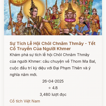
Đọc ngay
Sự Tích Lễ Hội Chôl Chnăm Thmây - Tết
Cổ Truyền Của Người Khmer
Khám phá sự tích lễ hội Chôl Chnăm Thmây
của người Khmer: câu chuyện về Thom Ma Bal,
cuộc đấu trí kỳ diệu với Đại Phạm Thiên và ý
nghĩa năm mới.
26-04-2025
⭐ 4.8
3,480 lượt đọc
Cổ tích Việt Nam