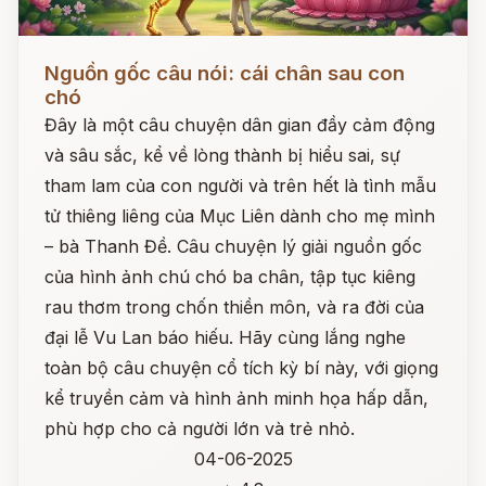
Đọc ngay
Nguồn gốc câu nói: cái chân sau con
chó
Đây là một câu chuyện dân gian đầy cảm động
và sâu sắc, kể về lòng thành bị hiểu sai, sự
tham lam của con người và trên hết là tình mẫu
tử thiêng liêng của Mục Liên dành cho mẹ mình
– bà Thanh Đề. Câu chuyện lý giải nguồn gốc
của hình ảnh chú chó ba chân, tập tục kiêng
rau thơm trong chốn thiền môn, và ra đời của
đại lễ Vu Lan báo hiếu. Hãy cùng lắng nghe
toàn bộ câu chuyện cổ tích kỳ bí này, với giọng
kể truyền cảm và hình ảnh minh họa hấp dẫn,
phù hợp cho cả người lớn và trẻ nhỏ.
04-06-2025