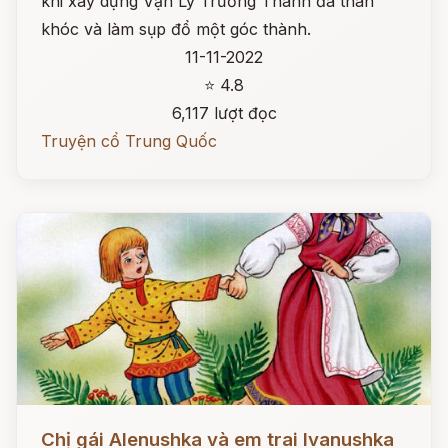
khi xây dựng Vạn Lý Trường Thành đã than
khóc và làm sụp đổ một góc thành.
11-11-2022
⭐ 4.8
6,117 lượt đọc
Truyện cổ Trung Quốc
Đọc ngay
Chị gái Alenushka và em trai Ivanushka