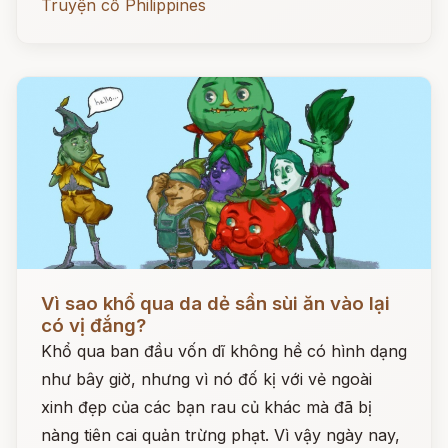
Truyện cổ Philippines
Đọc ngay
Vì sao khổ qua da dẻ sần sùi ăn vào lại
có vị đắng?
Khổ qua ban đầu vốn dĩ không hề có hình dạng
như bây giờ, nhưng vì nó đố kị với vẻ ngoài
xinh đẹp của các bạn rau củ khác mà đã bị
nàng tiên cai quản trừng phạt. Vì vậy ngày nay,