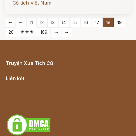
Cổ tích Việt Nam
⇤
⇠
11
12
13
14
15
16
17
18
19
❀ ❀ ❀
20
169
⇢
⇥
Truyện Xưa Tích Cũ
Cổ tích Việt Nam
Liên kết
Lịch vạn niên
Hà Nội cũ - Món ngon Hà Nội
Truyện kiếm hiệp - Ngôn tình
Download - Tải Miễn Phí