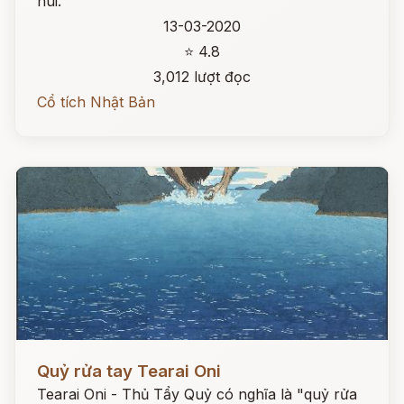
núi.
13-03-2020
⭐ 4.8
3,012 lượt đọc
Cổ tích Nhật Bản
Đọc ngay
Quỷ rửa tay Tearai Oni
Tearai Oni - Thủ Tẩy Quỷ có nghĩa là "quỷ rửa