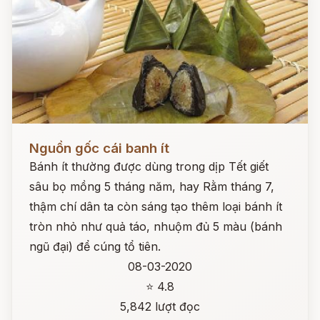
Đọc ngay
Nguồn gốc cái banh ít
Bánh ít thường được dùng trong dịp Tết giết
sâu bọ mồng 5 tháng năm, hay Rằm tháng 7,
thậm chí dân ta còn sáng tạo thêm loại bánh ít
tròn nhỏ như quả táo, nhuộm đủ 5 màu (bánh
ngũ đại) để cúng tổ tiên.
08-03-2020
⭐ 4.8
5,842 lượt đọc