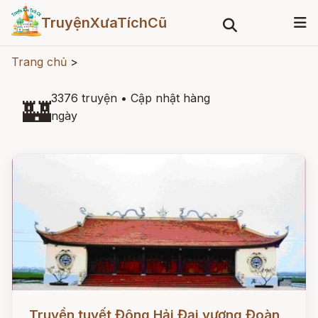
TruyệnXưaTíchCũ
Trang chủ
>
3376 truyện
•
Cập nhật hàng
🏰
ngày
Đọc ngay
Truyền tuyết Đông Hải Đại vương Đoàn