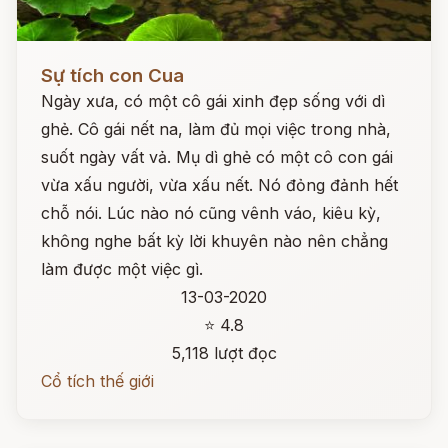
Đọc ngay
Sự tích con Cua
Ngày xưa, có một cô gái xinh đẹp sống với dì
ghẻ. Cô gái nết na, làm đủ mọi việc trong nhà,
suốt ngày vất vả. Mụ dì ghẻ có một cô con gái
vừa xấu người, vừa xấu nết. Nó đỏng đảnh hết
chỗ nói. Lúc nào nó cũng vênh váo, kiêu kỳ,
không nghe bất kỳ lời khuyên nào nên chẳng
làm được một việc gì.
13-03-2020
⭐ 4.8
5,118 lượt đọc
Cổ tích thế giới