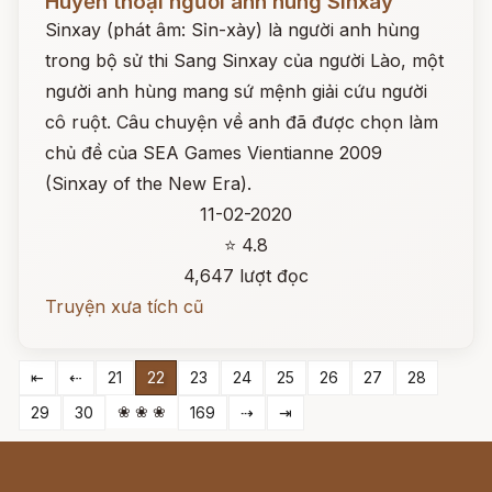
Huyền thoại người anh hùng Sinxay
Sinxay (phát âm: Sỉn-xày) là người anh hùng
trong bộ sử thi Sang Sinxay của người Lào, một
người anh hùng mang sứ mệnh giải cứu người
cô ruột. Câu chuyện về anh đã được chọn làm
chủ đề của SEA Games Vientianne 2009
(Sinxay of the New Era).
11-02-2020
⭐ 4.8
4,647 lượt đọc
Truyện xưa tích cũ
⇤
⇠
21
22
23
24
25
26
27
28
❀ ❀ ❀
29
30
169
⇢
⇥