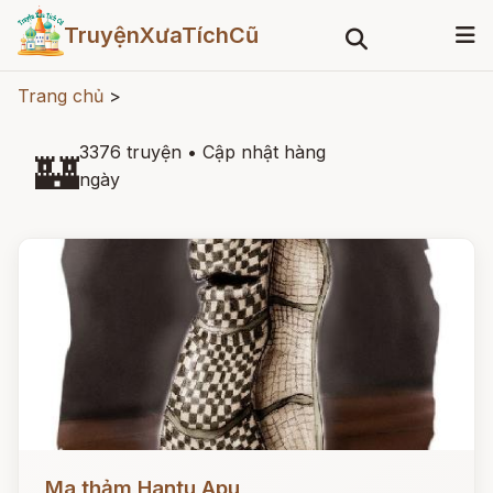
TruyệnXưaTíchCũ
Trang chủ
>
3376 truyện
•
Cập nhật hàng
🏰
ngày
Đọc ngay
Ma thảm Hantu Apu