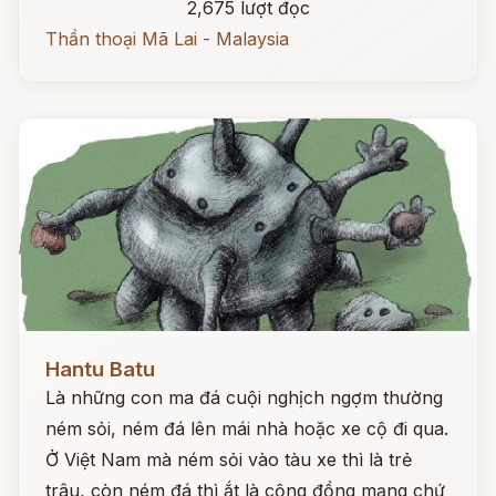
2,675 lượt đọc
Thần thoại Mã Lai - Malaysia
Đọc ngay
Hantu Batu
Là những con ma đá cuội nghịch ngợm thường
ném sỏi, ném đá lên mái nhà hoặc xe cộ đi qua.
Ở Việt Nam mà ném sỏi vào tàu xe thì là trẻ
trâu, còn ném đá thì ắt là cộng đồng mạng chứ