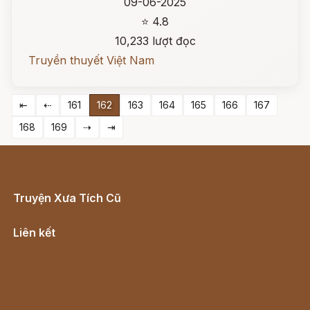
09-06-2025
⭐ 4.8
10,233 lượt đọc
Truyền thuyết Việt Nam
⇤
⇠
161
162
163
164
165
166
167
168
169
⇢
⇥
Truyện Xưa Tích Cũ
Cổ tích Việt Nam
Liên kết
Lịch vạn niên
Hà Nội cũ - Món ngon Hà Nội
Truyện kiếm hiệp - Ngôn tình
Download - Tải Miễn Phí