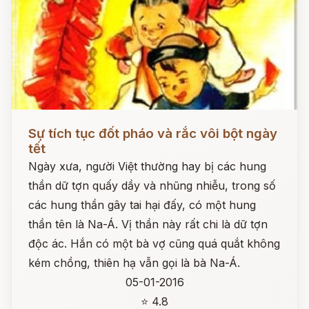
Đọc ngay
Sự tích tục đốt pháo và rắc vôi bột ngày
tết
Ngày xưa, người Việt thường hay bị các hung
thần dữ tợn quấy dầy và nhũng nhiễu, trong số
các hung thần gây tai hại đấy, có một hung
thần tên là Na-Á. Vị thần này rất chi là dữ tợn
độc ác. Hắn có một bà vợ cũng quá quắt không
kém chồng, thiên hạ vẫn gọi là bà Na-Á.
05-01-2016
⭐ 4.8