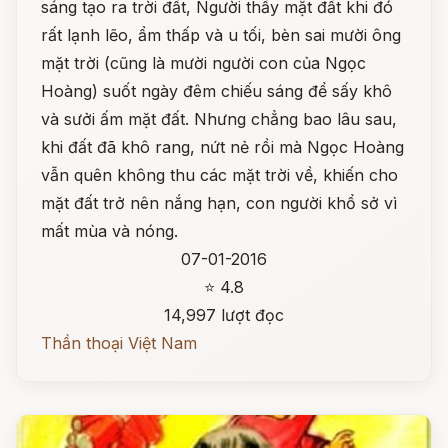
sáng tạo ra trời đất, Người thấy mặt đất khi đó
rất lạnh lẽo, ẩm thấp và u tối, bèn sai mười ông
mặt trời (cũng là mười người con của Ngọc
Hoàng) suốt ngày đêm chiếu sáng để sấy khô
và sưởi ấm mặt đất. Nhưng chẳng bao lâu sau,
khi đất đã khô rang, nứt nẻ rồi mà Ngọc Hoàng
vẫn quên không thu các mặt trời về, khiến cho
mặt đất trở nên nắng hạn, con người khổ sở vì
mất mùa và nóng.
07-01-2016
⭐ 4.8
14,997 lượt đọc
Thần thoại Việt Nam