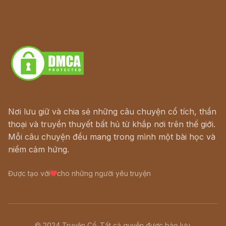
Hà Nội cũ - Món ngon Hà Nội
Truyện kiếm hiệp - Ngôn tình
Download - Tải Miễn Phí
Nơi lưu giữ và chia sẻ những câu chuyện cổ tích, thần
thoại và truyền thuyết bất hủ từ khắp nơi trên thế giới.
Mỗi câu chuyện đều mang trong mình một bài học và
niềm cảm hứng.
Được tạo với
cho những người yêu truyện
© 2024 Truyện Cổ. Tất cả quyền được bảo lưu.