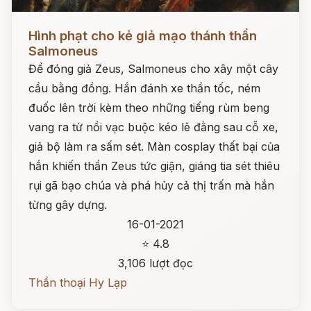
Đọc ngay
Hình phạt cho kẻ giả mạo thánh thần
Salmoneus
Để đóng giả Zeus, Salmoneus cho xây một cây
cầu bằng đồng. Hắn đánh xe thần tốc, ném
đuốc lên trời kèm theo những tiếng rùm beng
vang ra từ nồi vạc buộc kéo lê đằng sau cỗ xe,
giả bộ làm ra sấm sét. Màn cosplay thất bại của
hắn khiến thần Zeus tức giận, giáng tia sét thiêu
rụi gã bạo chúa và phá hủy cả thị trấn mà hắn
từng gây dựng.
16-01-2021
⭐ 4.8
3,106 lượt đọc
Thần thoại Hy Lạp