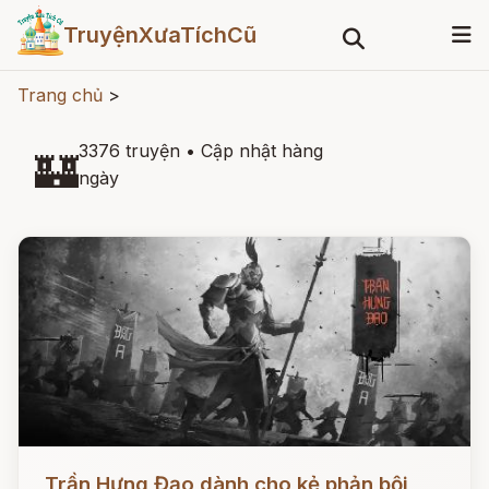
TruyệnXưaTíchCũ
Trang chủ
>
3376 truyện
•
Cập nhật hàng
🏰
ngày
Đọc ngay
Trần Hưng Đạo dành cho kẻ phản bội