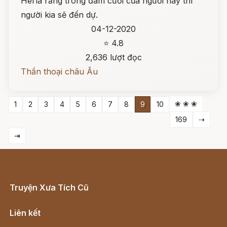
Herla rằng trong đám cưới của người này thì
người kia sẽ đến dự.
04-12-2020
⭐ 4.8
2,636 lượt đọc
Thần thoại châu Âu
❀ ❀ ❀
1
2
3
4
5
6
7
8
9
10
169
⇢
⇥
Truyện Xưa Tích Cũ
Cổ tích Việt Nam
Liên kết
Lịch vạn niên