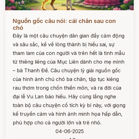
Đọc ngay
Nguồn gốc câu nói: cái chân sau con
chó
Đây là một câu chuyện dân gian đầy cảm động
và sâu sắc, kể về lòng thành bị hiểu sai, sự
tham lam của con người và trên hết là tình mẫu
tử thiêng liêng của Mục Liên dành cho mẹ mình
– bà Thanh Đề. Câu chuyện lý giải nguồn gốc
của hình ảnh chú chó ba chân, tập tục kiêng
rau thơm trong chốn thiền môn, và ra đời của
đại lễ Vu Lan báo hiếu. Hãy cùng lắng nghe
toàn bộ câu chuyện cổ tích kỳ bí này, với giọng
kể truyền cảm và hình ảnh minh họa hấp dẫn,
phù hợp cho cả người lớn và trẻ nhỏ.
04-06-2025