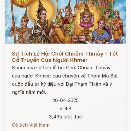
Đọc ngay
Sự Tích Lễ Hội Chôl Chnăm Thmây - Tết
Cổ Truyền Của Người Khmer
Khám phá sự tích lễ hội Chôl Chnăm Thmây
của người Khmer: câu chuyện về Thom Ma Bal,
cuộc đấu trí kỳ diệu với Đại Phạm Thiên và ý
nghĩa năm mới.
26-04-2025
⭐ 4.8
3,495 lượt đọc
Cổ tích Việt Nam