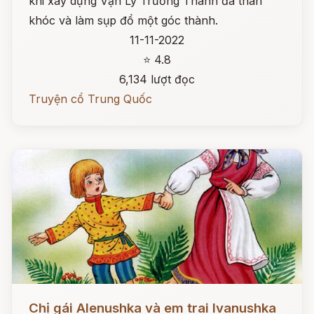
khi xây dựng Vạn Lý Trường Thành đã than
khóc và làm sụp đổ một góc thành.
11-11-2022
⭐ 4.8
6,134 lượt đọc
Truyện cổ Trung Quốc
Đọc ngay
Chị gái Alenushka và em trai Ivanushka