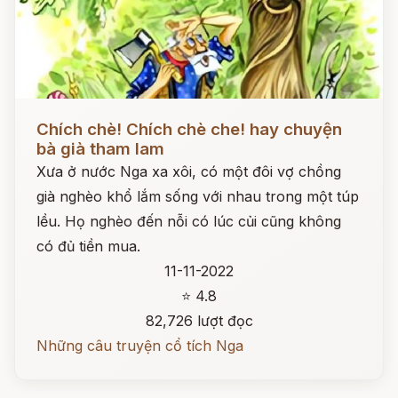
Đọc ngay
Chích chè! Chích chè che! hay chuyện
bà già tham lam
Xưa ở nước Nga xa xôi, có một đôi vợ chồng
già nghèo khổ lắm sống với nhau trong một túp
lều. Họ nghèo đến nỗi có lúc củi cũng không
có đủ tiền mua.
11-11-2022
⭐ 4.8
82,726 lượt đọc
Những câu truyện cổ tích Nga