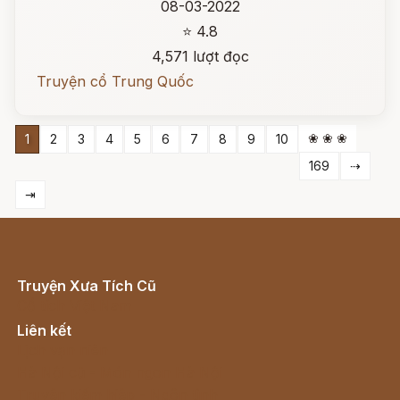
08-03-2022
⭐ 4.8
4,571 lượt đọc
Truyện cổ Trung Quốc
❀ ❀ ❀
1
2
3
4
5
6
7
8
9
10
169
⇢
⇥
Truyện Xưa Tích Cũ
Cổ tích Việt Nam
Liên kết
Lịch vạn niên
Hà Nội cũ - Món ngon Hà Nội
Truyện kiếm hiệp - Ngôn tình