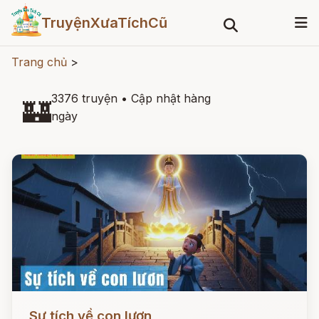
TruyệnXưaTíchCũ
Trang chủ
>
3376 truyện
•
Cập nhật hàng
🏰
ngày
Đọc ngay
Sự tích về con lươn