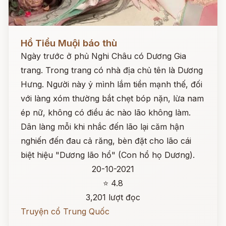
Đọc ngay
Hồ Tiểu Muội báo thù
Ngày trước ở phủ Nghi Châu có Dương Gia
trang. Trong trang có nhà địa chủ tên là Dương
Hưng. Người này ỷ mình lắm tiền mạnh thế, đối
với làng xóm thường bắt chẹt bóp nặn, lừa nam
ép nữ, không có điều ác nào lão không làm.
Dân làng mỗi khi nhắc đến lão lại căm hận
nghiến đến đau cả răng, bèn đặt cho lão cái
biệt hiệu "Dương lão hổ" (Con hổ họ Dương).
20-10-2021
⭐ 4.8
3,201 lượt đọc
Truyện cổ Trung Quốc