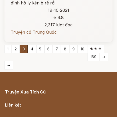
đình hồ ly kén ở rể rồi.
19-10-2021
⭐ 4.8
2,317 lượt đọc
Truyện cổ Trung Quốc
❀ ❀ ❀
1
2
3
4
5
6
7
8
9
10
169
⇢
⇥
Truyện Xưa Tích Cũ
Cổ tích Việt Nam
Liên kết
Lịch vạn niên