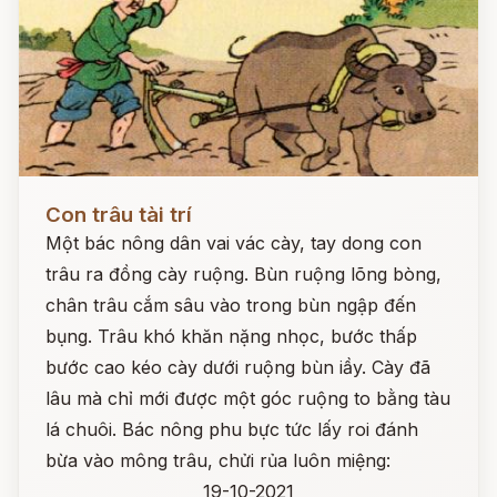
Đọc ngay
Con trâu tài trí
Một bác nông dân vai vác cày, tay dong con
trâu ra đồng cày ruộng. Bùn ruộng lõng bòng,
chân trâu cắm sâu vào trong bùn ngập đến
bụng. Trâu khó khăn nặng nhọc, bước thấp
bước cao kéo cày dưới ruộng bùn iầy. Cày đã
lâu mà chỉ mới được một góc ruộng to bằng tàu
lá chuôi. Bác nông phu bực tức lấy roi đánh
bừa vào mông trâu, chửi rủa luôn miệng:
19-10-2021