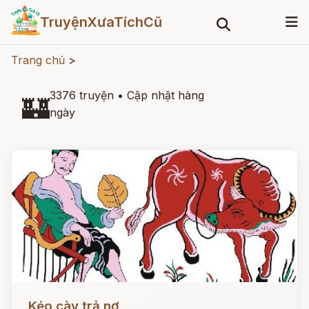
TruyệnXưaTíchCũ
Trang chủ
>
3376 truyện
•
Cập nhật hàng
🏰
ngày
Đọc ngay
Kéo cày trả nợ