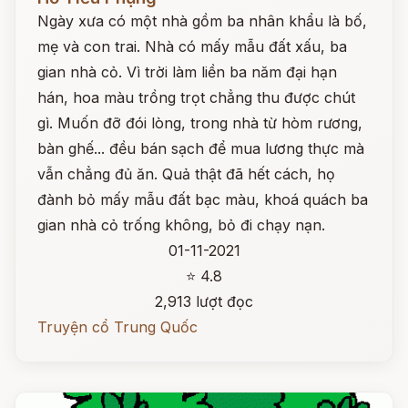
Ngày xưa có một nhà gồm ba nhân khẩu là bố,
mẹ và con trai. Nhà có mấy mẫu đất xấu, ba
gian nhà cỏ. Vì trời làm liền ba năm đại hạn
hán, hoa màu trồng trọt chẳng thu được chút
gì. Muốn đỡ đói lòng, trong nhà từ hòm rương,
bàn ghế... đều bán sạch để mua lương thực mà
vẫn chẳng đủ ăn. Quả thật đã hết cách, họ
đành bỏ mấy mẫu đất bạc màu, khoá quách ba
gian nhà cỏ trống không, bỏ đi chạy nạn.
01-11-2021
⭐ 4.8
2,913 lượt đọc
Truyện cổ Trung Quốc