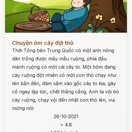
Đọc ngay
Chuyện ôm cây đợi thỏ
Thời Tống bên Trung Quốc có một anh nông
dân trồng được mấy mẫu ruộng, phía đầu
mảnh ruộng có một cái cây to. Một hôm đang
cày ruộng đột nhiên có một con thỏ chạy như
tên bắn đến, đâm sầm vào gốc cây to kia, gãy
cổ ngay lập tức, chết thẳng cẳng. Anh ta vội bỏ
cày ruộng, chạy vội đến nhặt con thỏ lên, vui
mừng nói:
26-10-2021
⭐ 4.8