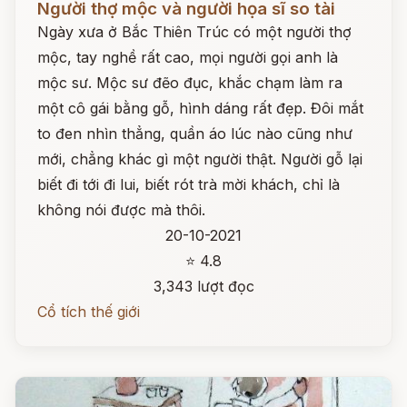
Người thợ mộc và người họa sĩ so tài
Ngày xưa ở Bắc Thiên Trúc có một người thợ
mộc, tay nghề rất cao, mọi người gọi anh là
mộc sư. Mộc sư đẽo đục, khắc chạm làm ra
một cô gái bằng gỗ, hình dáng rất đẹp. Đôi mắt
to đen nhìn thẳng, quần áo lúc nào cũng như
mới, chẳng khác gì một người thật. Người gỗ lại
biết đi tới đi lui, biết rót trà mời khách, chỉ là
không nói được mà thôi.
20-10-2021
⭐ 4.8
3,343 lượt đọc
Cổ tích thế giới