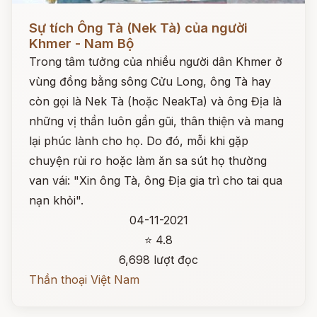
Đọc ngay
Sự tích Ông Tà (Nek Tà) của người
Khmer - Nam Bộ
Trong tâm tưởng của nhiều người dân Khmer ở
vùng đồng bằng sông Cửu Long, ông Tà hay
còn gọi là Nek Tà (hoặc NeakTa) và ông Địa là
những vị thần luôn gần gũi, thân thiện và mang
lại phúc lành cho họ. Do đó, mỗi khi gặp
chuyện rủi ro hoặc làm ăn sa sút họ thường
van vái: "Xin ông Tà, ông Địa gia trì cho tai qua
nạn khỏi".
04-11-2021
⭐ 4.8
6,698 lượt đọc
Thần thoại Việt Nam