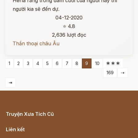
Herla rằng trong đám cưới của người này thì
người kia sẽ đến dự.
04-12-2020
⭐ 4.8
2,636 lượt đọc
Thần thoại châu Âu
❀ ❀ ❀
1
2
3
4
5
6
7
8
9
10
169
⇢
⇥
Truyện Xưa Tích Cũ
Cổ tích Việt Nam
Liên kết
Lịch vạn niên