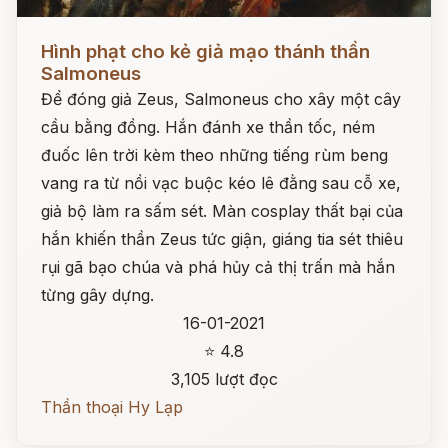
Đọc ngay
Hình phạt cho kẻ giả mạo thánh thần
Salmoneus
Để đóng giả Zeus, Salmoneus cho xây một cây
cầu bằng đồng. Hắn đánh xe thần tốc, ném
đuốc lên trời kèm theo những tiếng rùm beng
vang ra từ nồi vạc buộc kéo lê đằng sau cỗ xe,
giả bộ làm ra sấm sét. Màn cosplay thất bại của
hắn khiến thần Zeus tức giận, giáng tia sét thiêu
rụi gã bạo chúa và phá hủy cả thị trấn mà hắn
từng gây dựng.
16-01-2021
⭐ 4.8
3,105 lượt đọc
Thần thoại Hy Lạp