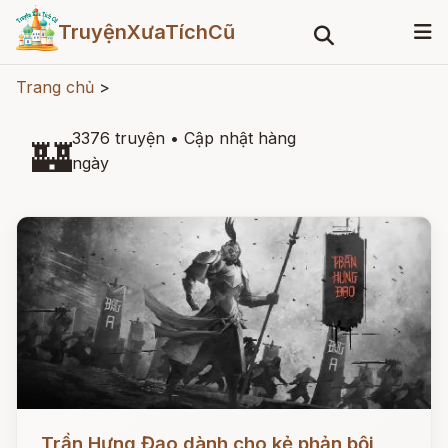
TruyệnXưaTíchCũ
Trang chủ
>
3376 truyện
•
Cập nhật hàng
🏰
ngày
Đọc ngay
Trần Hưng Đạo dành cho kẻ phản bội