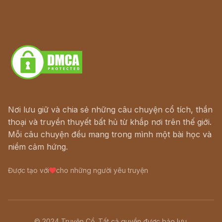
Hà Nội cũ - Món ngon Hà Nội
Truyện kiếm hiệp - Ngôn tình
Download - Tải Miễn Phí
Nơi lưu giữ và chia sẻ những câu chuyện cổ tích, thần
thoại và truyền thuyết bất hủ từ khắp nơi trên thế giới.
Mỗi câu chuyện đều mang trong mình một bài học và
niềm cảm hứng.
Được tạo với
cho những người yêu truyện
© 2024 Truyện Cổ. Tất cả quyền được bảo lưu.