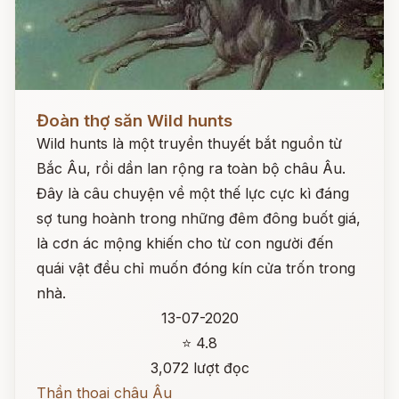
Đọc ngay
Đoàn thợ săn Wild hunts
Wild hunts là một truyền thuyết bắt nguồn từ
Bắc Âu, rồi dần lan rộng ra toàn bộ châu Âu.
Đây là câu chuyện về một thế lực cực kì đáng
sợ tung hoành trong những đêm đông buốt giá,
là cơn ác mộng khiến cho từ con người đến
quái vật đều chỉ muốn đóng kín cửa trốn trong
nhà.
13-07-2020
⭐ 4.8
3,072 lượt đọc
Thần thoại châu Âu