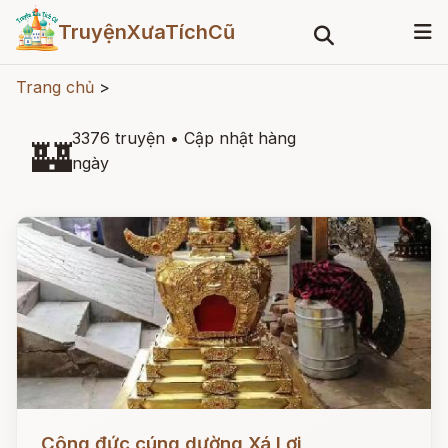
TruyệnXưaTíchCũ
Trang chủ
>
3376 truyện
•
Cập nhật hàng
🏰
ngày
Đọc ngay
Công đức cúng dường Xá Lợi