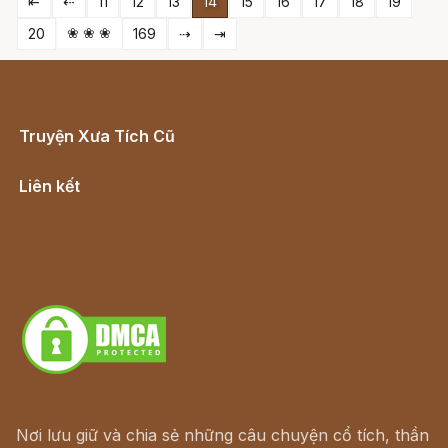
⇤
⇠
11
12
13
14
15
16
17
18
19
❀ ❀ ❀
20
169
⇢
⇥
Truyện Xưa Tích Cũ
Cổ tích Việt Nam
Liên kết
Lịch vạn niên
Hà Nội cũ - Món ngon Hà Nội
Truyện kiếm hiệp - Ngôn tình
Download - Tải Miễn Phí
Nơi lưu giữ và chia sẻ những câu chuyện cổ tích, thần