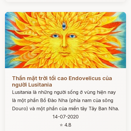
Đọc ngay
Thần mặt trời tối cao Endovelicus của
người Lusitania
Lusitania là những người sống ở vùng hiện nay
là một phần Bồ Đào Nha (phía nam của sông
Douro) và một phần của miền tây Tây Ban Nha.
14-07-2020
⭐ 4.8