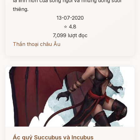
là linh hồn của sông ngòi và những dòng suối
thiêng.
13-07-2020
⭐ 4.8
7,099 lượt đọc
Thần thoại châu Âu
Đọc ngay
Ác quỷ Succubus và Incubus