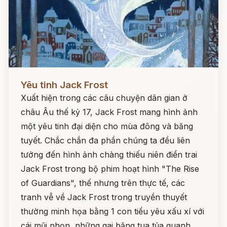
Đọc ngay
Yêu tinh Jack Frost
Xuất hiện trong các câu chuyện dân gian ở
châu Âu thế kỷ 17, Jack Frost mang hình ảnh
một yêu tinh đại diện cho mùa đông và băng
tuyết. Chắc chắn đa phần chúng ta đều liên
tưởng đến hình ảnh chàng thiếu niên điển trai
Jack Frost trong bộ phim hoạt hình "The Rise
of Guardians", thế nhưng trên thực tế, các
tranh vễ về Jack Frost trong truyền thuyết
thường minh họa bằng 1 con tiểu yêu xấu xí với
cái mũi nhọn, những gai băng tua tủa quanh