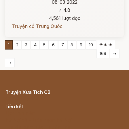
08-03-2022
⭐ 4.8
4,561 lượt đọc
Truyện cổ Trung Quốc
❀ ❀ ❀
1
2
3
4
5
6
7
8
9
10
169
⇢
⇥
Truyện Xưa Tích Cũ
Cổ tích Việt Nam
Liên kết
Lịch vạn niên
Hà Nội cũ - Món ngon Hà Nội
Truyện kiếm hiệp - Ngôn tình