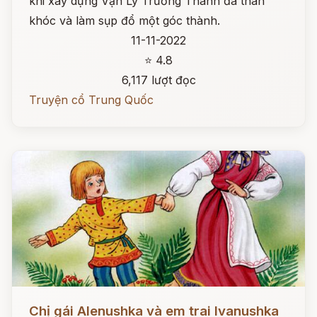
khi xây dựng Vạn Lý Trường Thành đã than
khóc và làm sụp đổ một góc thành.
11-11-2022
⭐ 4.8
6,117 lượt đọc
Truyện cổ Trung Quốc
Đọc ngay
Chị gái Alenushka và em trai Ivanushka