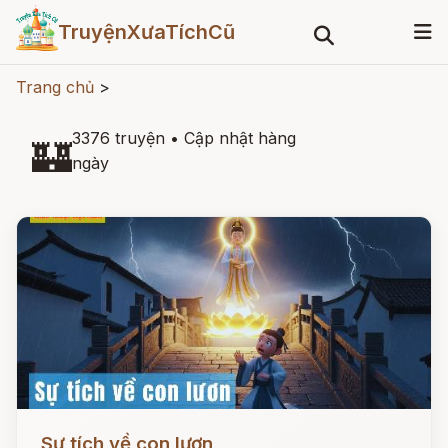
TruyệnXưaTíchCũ
Trang chủ
>
3376 truyện
•
Cập nhật hàng
🏰
ngày
Đọc ngay
Sự tích về con lươn