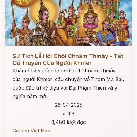
Đọc ngay
Sự Tích Lễ Hội Chôl Chnăm Thmây - Tết
Cổ Truyền Của Người Khmer
Khám phá sự tích lễ hội Chôl Chnăm Thmây
của người Khmer: câu chuyện về Thom Ma Bal,
cuộc đấu trí kỳ diệu với Đại Phạm Thiên và ý
nghĩa năm mới.
26-04-2025
⭐ 4.8
3,480 lượt đọc
Cổ tích Việt Nam