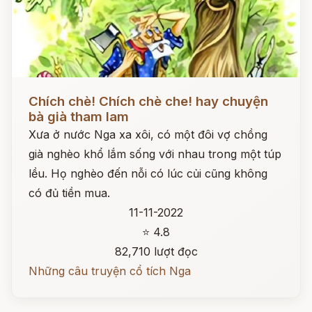
Đọc ngay
Chích chè! Chích chè che! hay chuyện
bà già tham lam
Xưa ở nước Nga xa xôi, có một đôi vợ chồng
già nghèo khổ lắm sống với nhau trong một túp
lều. Họ nghèo đến nỗi có lúc củi cũng không
có đủ tiền mua.
11-11-2022
⭐ 4.8
82,710 lượt đọc
Những câu truyện cổ tích Nga