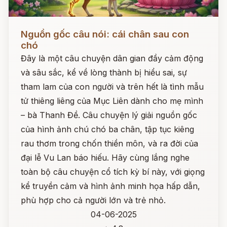
Đọc ngay
Nguồn gốc câu nói: cái chân sau con
chó
Đây là một câu chuyện dân gian đầy cảm động
và sâu sắc, kể về lòng thành bị hiểu sai, sự
tham lam của con người và trên hết là tình mẫu
tử thiêng liêng của Mục Liên dành cho mẹ mình
– bà Thanh Đề. Câu chuyện lý giải nguồn gốc
của hình ảnh chú chó ba chân, tập tục kiêng
rau thơm trong chốn thiền môn, và ra đời của
đại lễ Vu Lan báo hiếu. Hãy cùng lắng nghe
toàn bộ câu chuyện cổ tích kỳ bí này, với giọng
kể truyền cảm và hình ảnh minh họa hấp dẫn,
phù hợp cho cả người lớn và trẻ nhỏ.
04-06-2025