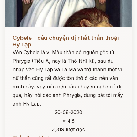
Đọc ngay
Cybele - câu chuyện dị nhất thần thoại
Hy Lạp
Vốn Cybele là vị Mẫu thần có nguồn gốc từ
Phrygia (Tiểu Á, nay là Thổ Nhĩ Kì), sau du
nhập vào Hy Lạp và La Mã và trở thành một vị
nữ thần cũng rất được tôn thờ ở các nền văn
minh này. Vậy nên nếu câu chuyện nghe có dị
quá, hãy hỏi các anh Phrygia, đừng bắt tội mấy
anh Hy Lạp.
20-08-2020
⭐ 4.8
3,319 lượt đọc