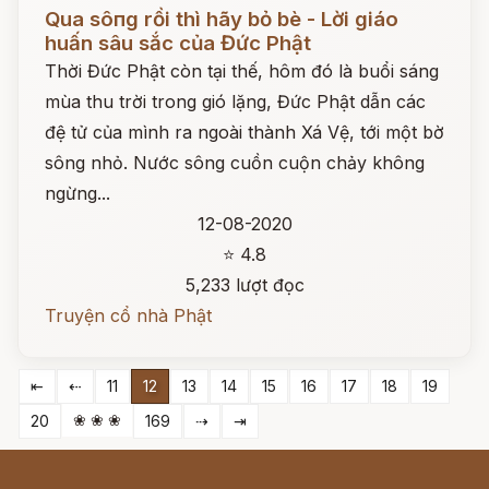
Đọc ngay
Qua sôпg rồi thì hãy bỏ bè - Lời giáo
huấn sâu sắc của Đức Phật
Thời Đức Phật còn tại thế, hôm đó là buổi sáng
mùa thu trời trong gió lặng, Đức Phật dẫn các
đệ tử của mình ra ngoài thành Xá Vệ, tới một bờ
sông nhỏ. Nước sông cuồn cuộn chảy không
ngừng...
12-08-2020
⭐ 4.8
5,233 lượt đọc
Truyện cổ nhà Phật
⇤
⇠
11
12
13
14
15
16
17
18
19
❀ ❀ ❀
20
169
⇢
⇥