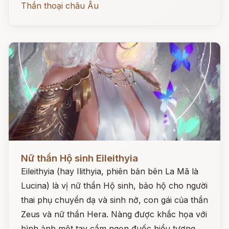
Thần thoại châu Âu
Đọc ngay
Nữ thần Hộ sinh Eileithyia
Eileithyia (hay Ilithyia, phiên bản bên La Mã là
Lucina) là vị nữ thần Hộ sinh, bảo hộ cho người
thai phụ chuyển dạ và sinh nở, con gái của thần
Zeus và nữ thần Hera. Nàng được khắc họa với
hình ảnh một tay cầm ngọn đuốc biểu tượng