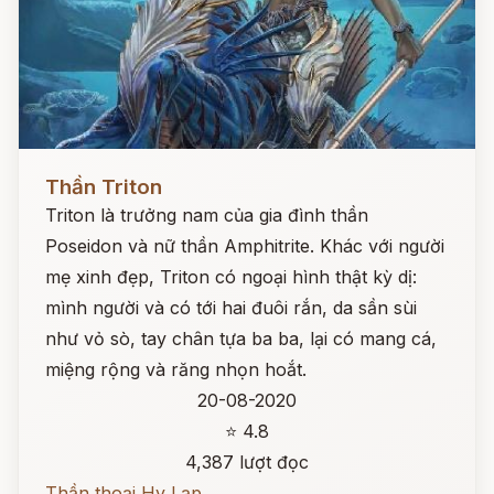
Đọc ngay
Thần Triton
Triton là trưởng nam của gia đình thần
Poseidon và nữ thần Amphitrite. Khác với người
mẹ xinh đẹp, Triton có ngoại hình thật kỳ dị:
mình người và có tới hai đuôi rắn, da sần sùi
như vỏ sò, tay chân tựa ba ba, lại có mang cá,
miệng rộng và răng nhọn hoắt.
20-08-2020
⭐ 4.8
4,387 lượt đọc
Thần thoại Hy Lạp