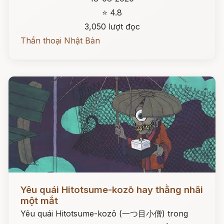
⭐ 4.8
3,050 lượt đọc
Thần thoại Nhật Bản
Đọc ngay
Yêu quái Hitotsume-kozō hay thằng nhãi
một mắt
Yêu quái Hitotsume-kozō (一つ目小僧) trong