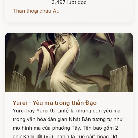
3,497 lượt đọc
Thần thoại châu Âu
Đọc ngay
Yurei - Yêu ma trong thần Đạo
Yūrei hay Yurei (U Linh) là những con yêu ma
trong văn hóa dân gian Nhật Bản tương tự như
mô hình ma của phương Tây. Tên bao gồm 2
chữ Kanji, 幽 (yū), nghĩa là "uể oải" hoặc "lờ