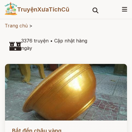
TruyệnXưaTíchCũ
Trang chủ
>
3376 truyện
•
Cập nhật hàng
🏰
ngày
Đọc ngay
Bắt đền chậu vàng