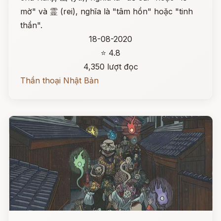
mờ" và 霊 (rei), nghĩa là "tâm hồn" hoặc "tinh
thần".
18-08-2020
⭐ 4.8
4,350 lượt đọc
Thần thoại Nhật Bản
Đọc ngay