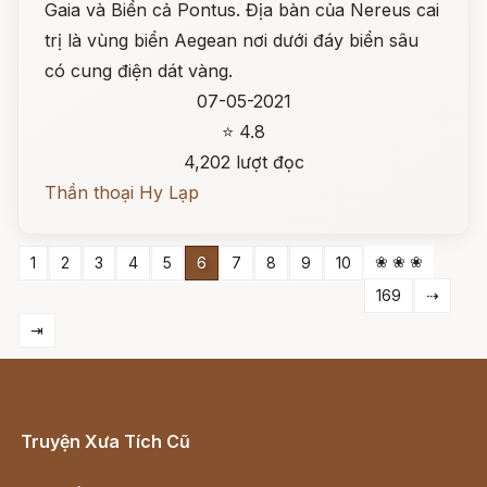
Gaia và Biển cả Pontus. Địa bàn của Nereus cai
trị là vùng biển Aegean nơi dưới đáy biển sâu
có cung điện dát vàng.
07-05-2021
⭐ 4.8
4,202 lượt đọc
Thần thoại Hy Lạp
❀ ❀ ❀
1
2
3
4
5
6
7
8
9
10
169
⇢
⇥
Truyện Xưa Tích Cũ
Cổ tích Việt Nam