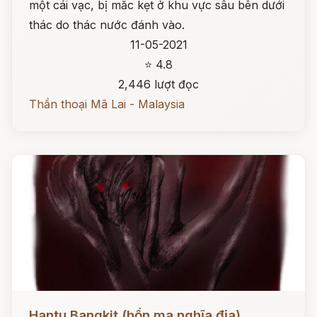
một cái vạc, bị mắc kẹt ở khu vực sâu bên dưới
thác do thác nước đánh vào.
11-05-2021
⭐ 4.8
2,446 lượt đọc
Thần thoại Mã Lai - Malaysia
Đọc ngay
Hantu Bangkit (hồn ma nghĩa địa)