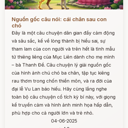
Đọc ngay
Nguồn gốc câu nói: cái chân sau con
chó
Đây là một câu chuyện dân gian đầy cảm động
và sâu sắc, kể về lòng thành bị hiểu sai, sự
tham lam của con người và trên hết là tình mẫu
tử thiêng liêng của Mục Liên dành cho mẹ mình
– bà Thanh Đề. Câu chuyện lý giải nguồn gốc
của hình ảnh chú chó ba chân, tập tục kiêng
rau thơm trong chốn thiền môn, và ra đời của
đại lễ Vu Lan báo hiếu. Hãy cùng lắng nghe
toàn bộ câu chuyện cổ tích kỳ bí này, với giọng
kể truyền cảm và hình ảnh minh họa hấp dẫn,
phù hợp cho cả người lớn và trẻ nhỏ.
04-06-2025