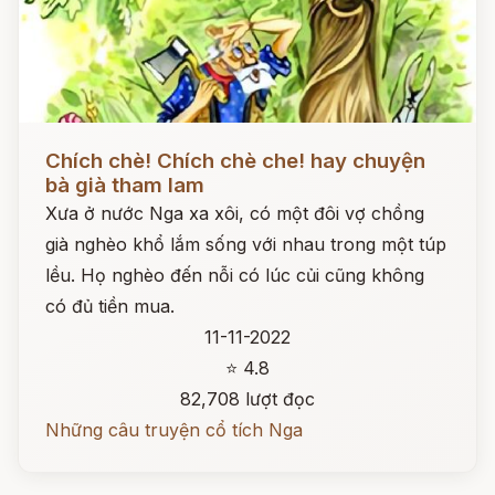
Đọc ngay
Chích chè! Chích chè che! hay chuyện
bà già tham lam
Xưa ở nước Nga xa xôi, có một đôi vợ chồng
già nghèo khổ lắm sống với nhau trong một túp
lều. Họ nghèo đến nỗi có lúc củi cũng không
có đủ tiền mua.
11-11-2022
⭐ 4.8
82,708 lượt đọc
Những câu truyện cổ tích Nga