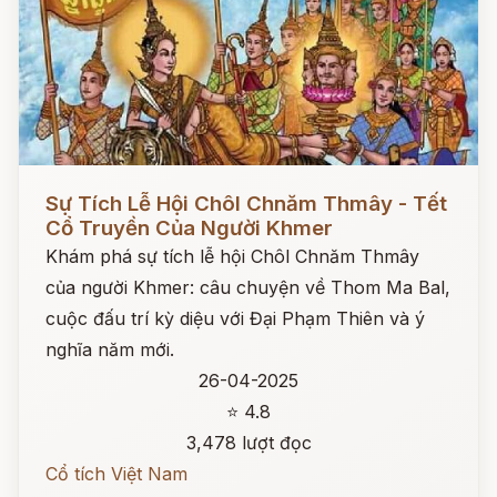
Đọc ngay
Sự Tích Lễ Hội Chôl Chnăm Thmây - Tết
Cổ Truyền Của Người Khmer
Khám phá sự tích lễ hội Chôl Chnăm Thmây
của người Khmer: câu chuyện về Thom Ma Bal,
cuộc đấu trí kỳ diệu với Đại Phạm Thiên và ý
nghĩa năm mới.
26-04-2025
⭐ 4.8
3,478 lượt đọc
Cổ tích Việt Nam