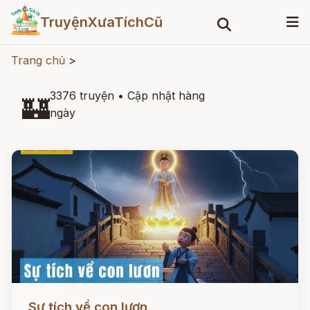
TruyệnXưaTíchCũ
Trang chủ
>
3376 truyện
•
Cập nhật hàng
🏰
ngày
Đọc ngay
Sự tích về con lươn