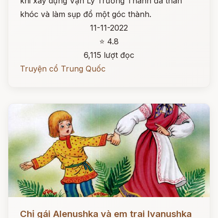
khi xây dựng Vạn Lý Trường Thành đã than
khóc và làm sụp đổ một góc thành.
11-11-2022
⭐ 4.8
6,115 lượt đọc
Truyện cổ Trung Quốc
Đọc ngay
Chị gái Alenushka và em trai Ivanushka