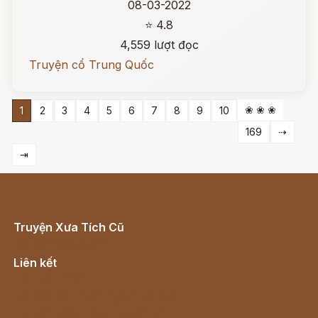
08-03-2022
⭐ 4.8
4,559 lượt đọc
Truyện cổ Trung Quốc
❀ ❀ ❀
1
2
3
4
5
6
7
8
9
10
169
⇢
⇥
Truyện Xưa Tích Cũ
Cổ tích Việt Nam
Liên kết
Lịch vạn niên
Hà Nội cũ - Món ngon Hà Nội
Truyện kiếm hiệp - Ngôn tình