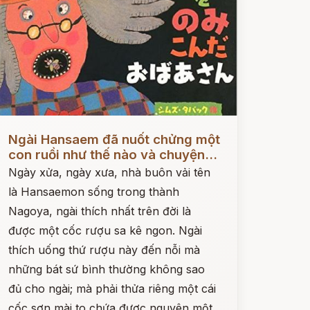
ọc ngay
Ngài Hansaem đã nuốt chửng một
con ruồi như thế nào và chuyện...
Ngày xửa, ngày xưa, nhà buôn vải tên
là Hansaemon sống trong thành
Nagoya, ngài thích nhất trên đời là
được một cốc rượu sa kê ngon. Ngài
thích uống thứ rượu này đến nỗi mà
những bát sứ bình thường không sao
đủ cho ngài; mà phải thửa riêng một cái
cốc sơn mài to chứa được nguyên một