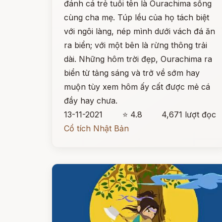
đánh cá trẻ tuổi tên là Ourachima sống
cùng cha mẹ. Túp lều của họ tách biệt
với ngôi làng, nép mình dưới vách đá ăn
ra biển; với một bên là rừng thông trải
dài. Những hôm trời đẹp, Ourachima ra
biển từ tảng sáng và trở về sớm hay
muộn tùy xem hôm ấy cất được mẻ cá
đầy hay chưa.
13-11-2021
⭐ 4.8
4,671 lượt đọc
Cổ tích Nhật Bản