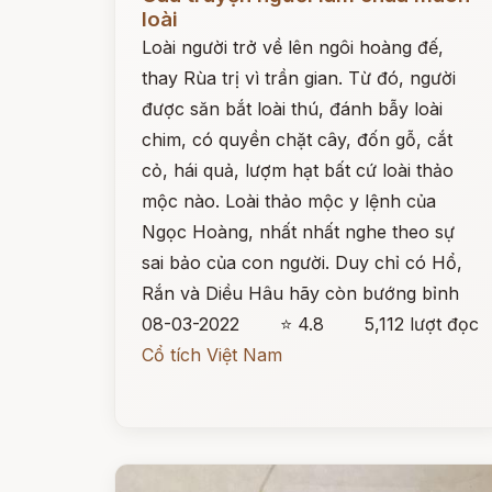
loài
Loài người trở về lên ngôi hoàng đế,
thay Rùa trị vì trần gian. Từ đó, người
được săn bắt loài thú, đánh bẫy loài
chim, có quyền chặt cây, đốn gỗ, cắt
cỏ, hái quả, lượm hạt bất cứ loài thảo
mộc nào. Loài thảo mộc y lệnh của
Ngọc Hoàng, nhất nhất nghe theo sự
sai bảo của con người. Duy chỉ có Hổ,
Rắn và Diều Hâu hãy còn bướng bỉnh
08-03-2022
⭐ 4.8
5,112 lượt đọc
Cổ tích Việt Nam