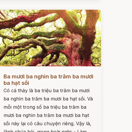
ọc ngay
Ba mươi ba nghìn ba trăm ba mươi
ba hạt sồi
Có cả thảy là ba triệu ba trăm ba mươi
ba nghìn ba trăm ba mươi ba hạt sồi. Và
mỗi một trong số ba triệu ba trăm ba
mươi ba nghìn ba trăm ba mươi ba hạt
sồi này lại có câu chuyện riêng. Vậy là,
lãnh chúa hỏi, giọng hoài nghi: - Làm