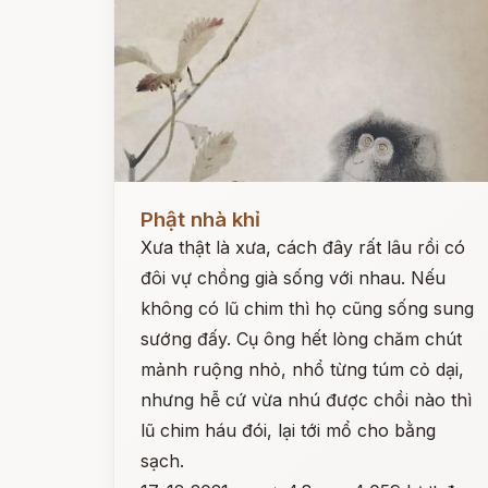
Đọc ngay
Phật nhà khỉ
Xưa thật là xưa, cách đây rất lâu rồi có
đôi vự chồng già sống với nhau. Nếu
không có lũ chim thì họ cũng sống sung
sướng đấy. Cụ ông hết lòng chăm chút
mảnh ruộng nhỏ, nhổ từng túm cỏ dại,
nhưng hễ cứ vừa nhú được chồi nào thì
lũ chim háu đói, lại tới mổ cho bằng
sạch.