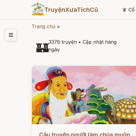
TruyệnXưaTíchCũ
🧚
Cổ 
Trang chủ
>
3376 truyện
•
Cập nhật hàng
🏰
ngày
Đọc ngay
Câu truyện người làm chúa muôn