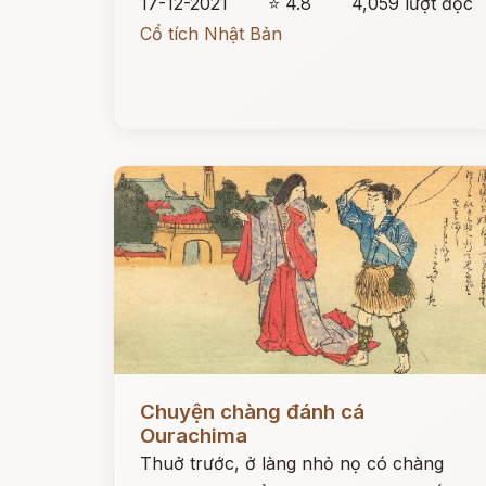
17-12-2021
⭐ 4.8
4,059 lượt đọc
Cổ tích Nhật Bản
Đọc ngay
Chuyện chàng đánh cá
Ourachima
Thuở trước, ở làng nhỏ nọ có chàng