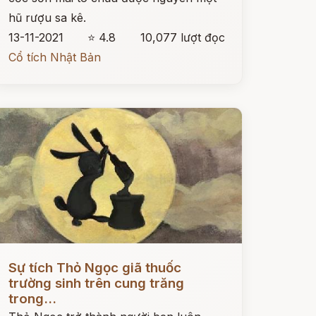
hũ rượu sa kê.
13-11-2021
⭐ 4.8
10,077 lượt đọc
Cổ tích Nhật Bản
ọc ngay
Sự tích Thỏ Ngọc giã thuốc
trường sinh trên cung trăng
trong...