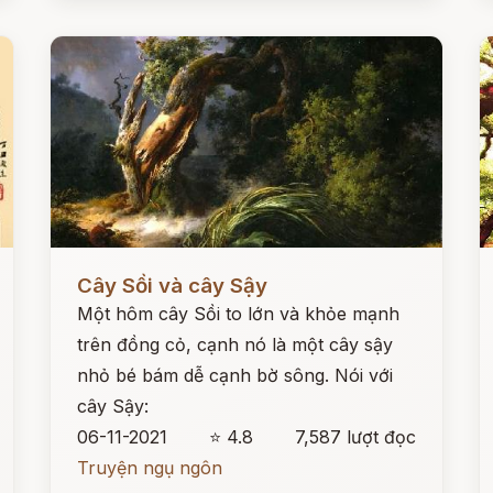
Đọc ngay
Đ
Cây Sồi và cây Sậy
Một hôm cây Sồi to lớn và khỏe mạnh
trên đồng cỏ, cạnh nó là một cây sậy
nhỏ bé bám dễ cạnh bờ sông. Nói với
cây Sậy:
06-11-2021
⭐ 4.8
7,587 lượt đọc
Truyện ngụ ngôn