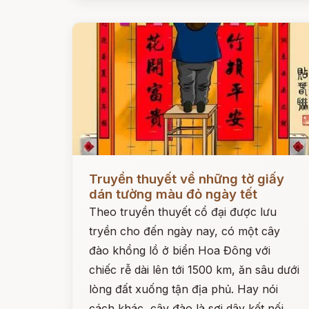
Đọc ngay
Truyền thuyết về những tờ giấy
dán tường màu đỏ ngày tết
Theo truyền thuyết cổ đại được lưu
tryền cho đến ngày nay, có một cây
đào khổng lồ ở biển Hoa Đông với
chiếc rễ dài lên tới 1500 km, ăn sâu dưới
lòng đất xuống tận địa phủ. Hay nói
cách khác, cây đào là sợi dây kết nối