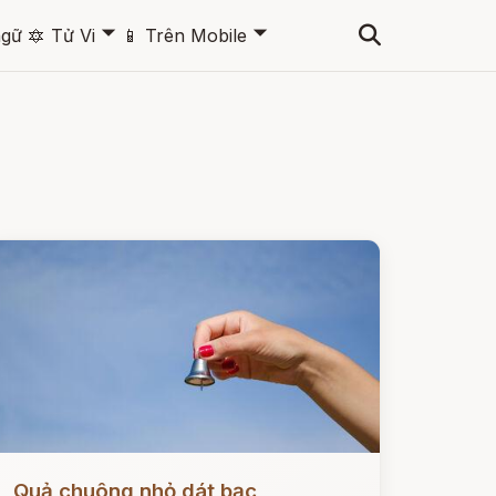
🞃
🞃
ngữ
🔯
Tử Vi
📱
Trên Mobile
ọc ngay
Quả chuông nhỏ dát bạc