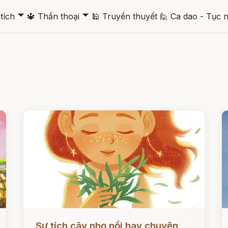
🞃
🞃
tích
🔱
Thần thoại
🕌
Truyền thuyết
🙋
Ca dao - Tục 
Đọc ngay
Đ
Sự tích cây nhọ nồi hay chuyện