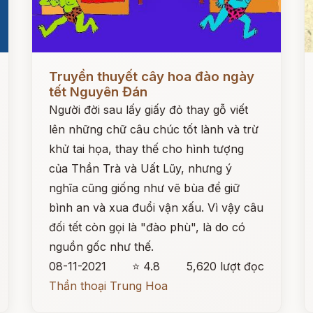
Đọc ngay
Đ
Truyền thuyết cây hoa đào ngày
tết Nguyên Đán
Người đời sau lấy giấy đỏ thay gỗ viết
lên những chữ câu chúc tốt lành và trừ
khử tai họa, thay thế cho hình tượng
của Thần Trà và Uất Lũy, nhưng ý
nghĩa cũng giống như vẽ bùa để giữ
bình an và xua đuổi vận xấu. Vì vậy câu
đối tết còn gọi là "đào phù", là do có
nguồn gốc như thế.
08-11-2021
⭐ 4.8
5,620 lượt đọc
Thần thoại Trung Hoa