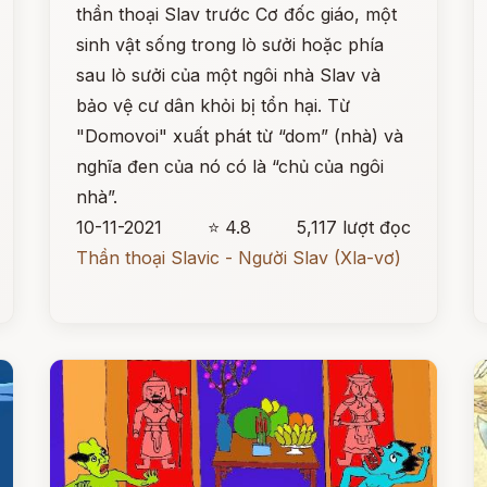
thần thoại Slav trước Cơ đốc giáo, một
sinh vật sống trong lò sưởi hoặc phía
sau lò sưởi của một ngôi nhà Slav và
bảo vệ cư dân khỏi bị tổn hại. Từ
"Domovoi" xuất phát từ “dom” (nhà) và
nghĩa đen của nó có là “chủ của ngôi
nhà”.
10-11-2021
⭐ 4.8
5,117 lượt đọc
Thần thoại Slavic - Người Slav (Xla-vơ)