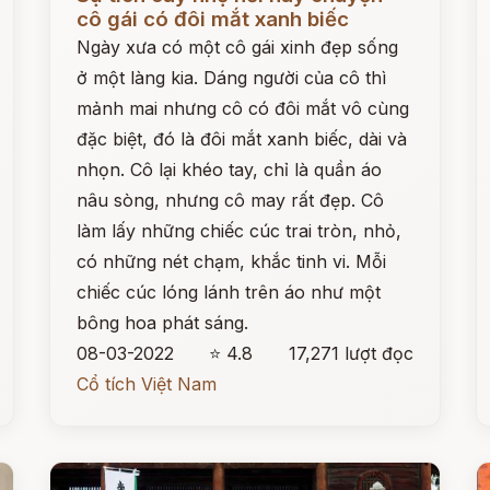
cô gái có đôi mắt xanh biếc
Ngày xưa có một cô gái xinh đẹp sống
ở một làng kia. Dáng người của cô thì
mảnh mai nhưng cô có đôi mắt vô cùng
đặc biệt, đó là đôi mắt xanh biếc, dài và
nhọn. Cô lại khéo tay, chỉ là quần áo
nâu sòng, nhưng cô may rất đẹp. Cô
làm lấy những chiếc cúc trai tròn, nhỏ,
có những nét chạm, khắc tinh vi. Mỗi
chiếc cúc lóng lánh trên áo như một
bông hoa phát sáng.
08-03-2022
⭐ 4.8
17,271 lượt đọc
Cổ tích Việt Nam