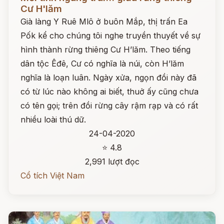
Cư H'lăm
Già làng Y Ruê Mlô ở buôn Mắp, thị trấn Ea
Pốk kể cho chúng tôi nghe truyền thuyết về sự
hình thành rừng thiêng Cư H’lăm. Theo tiếng
dân tộc Êđê, Cư có nghĩa là núi, còn H’lăm
nghĩa là loạn luân. Ngày xửa, ngọn đồi này đã
có từ lúc nào không ai biết, thuở ấy cũng chưa
có tên gọi; trên đồi rừng cây rậm rạp và có rất
nhiều loài thú dữ.
24-04-2020
⭐ 4.8
2,991 lượt đọc
Cổ tích Việt Nam