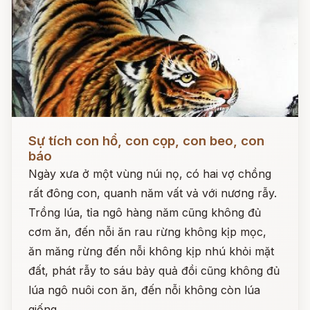
Đọc ngay
Sự tích con hổ, con cọp, con beo, con
báo
Ngày xưa ở một vùng núi nọ, có hai vợ chồng
rất đông con, quanh năm vất vả với nương rẫy.
Trồng lúa, tỉa ngô hàng năm cũng không đủ
cơm ăn, đến nỗi ăn rau rừng không kịp mọc,
ăn măng rừng đến nỗi không kịp nhú khỏi mặt
đất, phát rẫy to sáu bảy quả đồi cũng không đủ
lúa ngô nuôi con ăn, đến nỗi không còn lúa
giống.