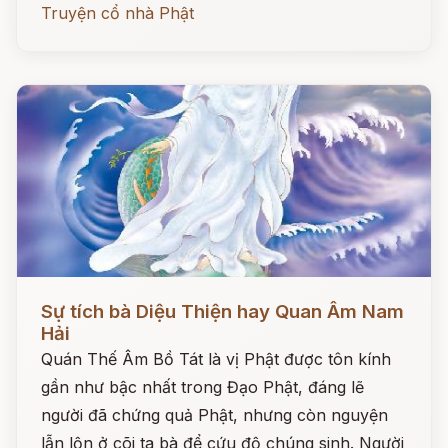
Truyện cổ nhà Phật
Đọc ngay
Sự tích bà Diệu Thiện hay Quan Âm Nam
Hải
Quán Thế Âm Bồ Tát là vị Phật được tôn kính
gần như bậc nhất trong Đạo Phật, đáng lẽ
người đã chứng quả Phật, nhưng còn nguyện
lẫn lộn ở cõi ta bà để cứu độ chúng sinh. Người