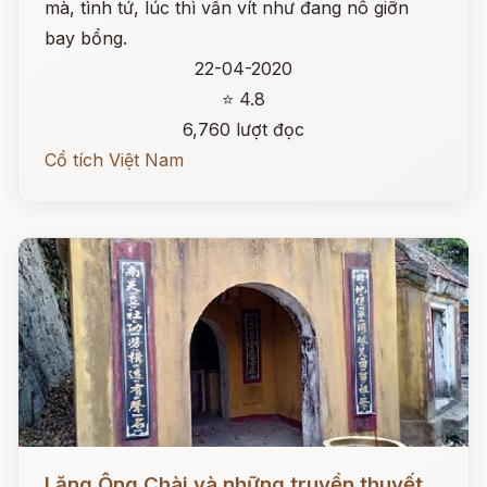
mà, tình tứ, lúc thì vấn vít như đang nô giỡn
bay bổng.
22-04-2020
⭐ 4.8
6,760 lượt đọc
Cổ tích Việt Nam
Đọc ngay
Lăng Ông Chài và những truyền thuyết