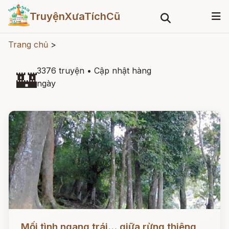
TruyệnXưaTíchCũ
Trang chủ
>
3376 truyện
•
Cập nhật hàng
🏰
ngày
Đọc ngay
Mối tình ngang trái... giữa rừng thiêng