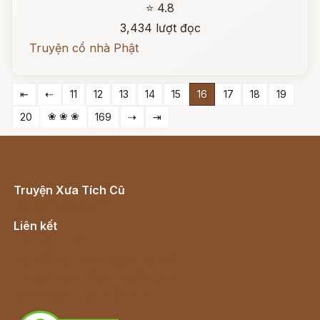
⭐ 4.8
3,434 lượt đọc
Truyện cổ nhà Phật
⇤
⇠
11
12
13
14
15
16
17
18
19
❀ ❀ ❀
20
169
⇢
⇥
Truyện Xưa Tích Cũ
Cổ tích Việt Nam
Liên kết
Lịch vạn niên
Hà Nội cũ - Món ngon Hà Nội
Truyện kiếm hiệp - Ngôn tình
Download - Tải Miễn Phí