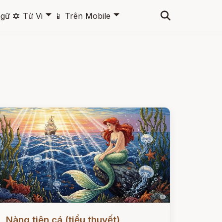
🞃
🞃
ngữ
🔯
Tử Vi
📱
Trên Mobile
ọc ngay
Nàng tiên cá (tiểu thuyết)