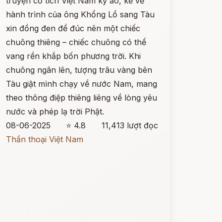
truyện cổ tích Việt Nam kỳ ảo, kể về
hành trình của ông Khổng Lồ sang Tàu
xin đồng đen để đúc nên một chiếc
chuông thiêng – chiếc chuông có thể
vang rền khắp bốn phương trời. Khi
chuông ngân lên, tượng trâu vàng bên
Tàu giật mình chạy về nước Nam, mang
theo thông điệp thiêng liêng về lòng yêu
nước và phép lạ trời Phật.
08-06-2025
⭐ 4.8
11,413 lượt đọc
Thần thoại Việt Nam