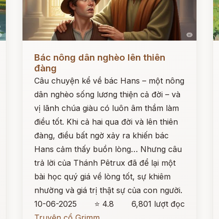
Đọc ngay
Đ
Bác nông dân nghèo lên thiên
đàng
Câu chuyện kể về bác Hans – một nông
dân nghèo sống lương thiện cả đời – và
vị lãnh chúa giàu có luôn âm thầm làm
điều tốt. Khi cả hai qua đời và lên thiên
đàng, điều bất ngờ xảy ra khiến bác
Hans cảm thấy buồn lòng… Nhưng câu
trả lời của Thánh Pêtrux đã để lại một
bài học quý giá về lòng tốt, sự khiêm
nhường và giá trị thật sự của con người.
10-06-2025
⭐ 4.8
6,801 lượt đọc
Truyện cổ Grimm