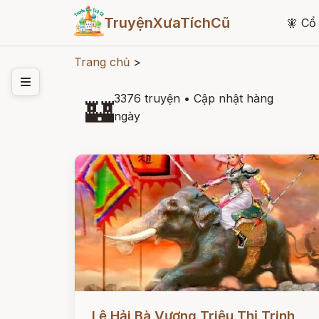
TruyệnXưaTíchCũ
🧚
Cổ 
Trang chủ
>
3376 truyện
•
Cập nhật hàng
🏰
ngày
Đọc ngay
Lệ Hải Bà Vương Triệu Thị Trinh