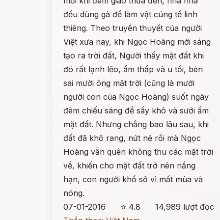
mỗi khi đêm giao thừa đến, nhà nhà
đều dùng gà để làm vật cúng tế linh
thiêng. Theo truyền thuyết của người
Việt xưa nay, khi Ngọc Hoàng mới sáng
tạo ra trời đất, Người thấy mặt đất khi
đó rất lạnh lẽo, ẩm thấp và u tối, bèn
sai mười ông mặt trời (cũng là mười
người con của Ngọc Hoàng) suốt ngày
đêm chiếu sáng để sấy khô và sưởi ấm
mặt đất. Nhưng chẳng bao lâu sau, khi
đất đã khô rang, nứt nẻ rồi mà Ngọc
Hoàng vẫn quên không thu các mặt trời
về, khiến cho mặt đất trở nên nắng
hạn, con người khổ sở vì mất mùa và
nóng.
07-01-2016
⭐ 4.8
14,989 lượt đọc