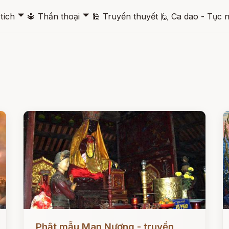
🞃
🞃
tích
🔱
Thần thoại
🕌
Truyền thuyết
🙋
Ca dao - Tục 
Đọc ngay
Đ
Phật mẫu Man Nương - truyền