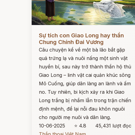
Đọc ngay
Sự tích con Giao Long hay thần
Chung Chính Đai Vương
Câu chuyện kể về một bà lão bắt gặp
quả trứng lạ và nuôi nấng một sinh vật
huyền bí, sau này trở thành thần hộ thủ
Giao Long – linh vật cai quản khúc sông
Mô Cuống, giúp dân làng an lành và ấm
no. Tuy nhiên, bi kịch xảy ra khi Giao
Long trắng bị nhầm lẫn trong trận chiến
định mệnh, để lại nỗi đau khôn nguôi
cho người mẹ nuôi và dân làng.
10-06-2025
⭐ 4.8
45,431 lượt đọc
Thần thoại Việt Nam