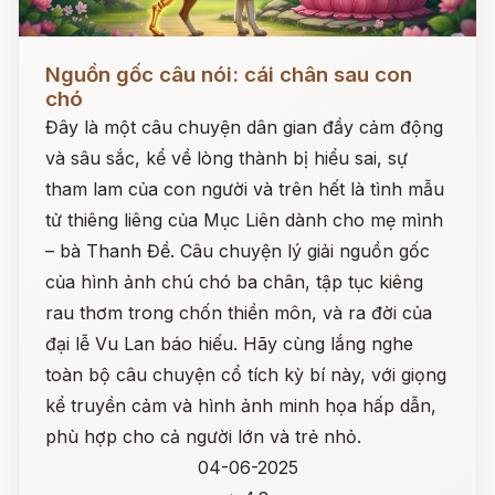
Đọc ngay
Nguồn gốc câu nói: cái chân sau con
chó
Đây là một câu chuyện dân gian đầy cảm động
và sâu sắc, kể về lòng thành bị hiểu sai, sự
tham lam của con người và trên hết là tình mẫu
tử thiêng liêng của Mục Liên dành cho mẹ mình
– bà Thanh Đề. Câu chuyện lý giải nguồn gốc
của hình ảnh chú chó ba chân, tập tục kiêng
rau thơm trong chốn thiền môn, và ra đời của
đại lễ Vu Lan báo hiếu. Hãy cùng lắng nghe
toàn bộ câu chuyện cổ tích kỳ bí này, với giọng
kể truyền cảm và hình ảnh minh họa hấp dẫn,
phù hợp cho cả người lớn và trẻ nhỏ.
04-06-2025