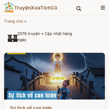
TruyệnXưaTíchCũ
Trang chủ
>
3376 truyện
•
Cập nhật hàng
🏰
ngày
Đọc ngay
Sự tích về con lươn