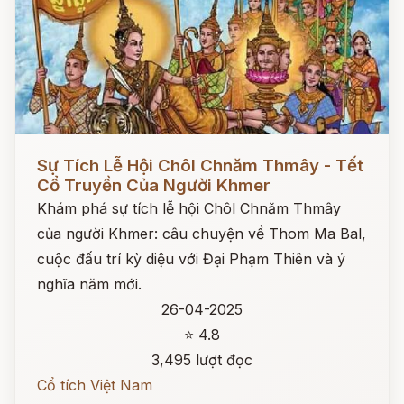
Đọc ngay
Sự Tích Lễ Hội Chôl Chnăm Thmây - Tết
Cổ Truyền Của Người Khmer
Khám phá sự tích lễ hội Chôl Chnăm Thmây
của người Khmer: câu chuyện về Thom Ma Bal,
cuộc đấu trí kỳ diệu với Đại Phạm Thiên và ý
nghĩa năm mới.
26-04-2025
⭐ 4.8
3,495 lượt đọc
Cổ tích Việt Nam