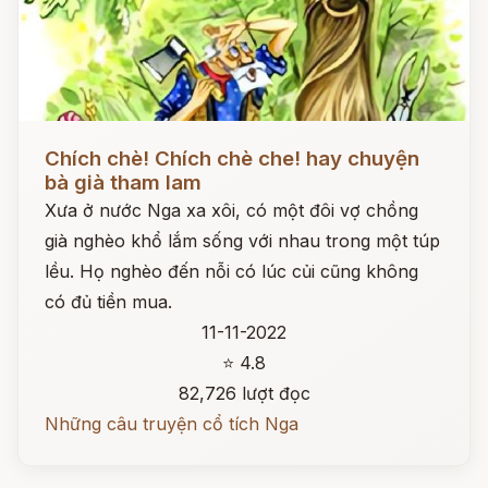
Đọc ngay
Chích chè! Chích chè che! hay chuyện
bà già tham lam
Xưa ở nước Nga xa xôi, có một đôi vợ chồng
già nghèo khổ lắm sống với nhau trong một túp
lều. Họ nghèo đến nỗi có lúc củi cũng không
có đủ tiền mua.
11-11-2022
⭐ 4.8
82,726 lượt đọc
Những câu truyện cổ tích Nga