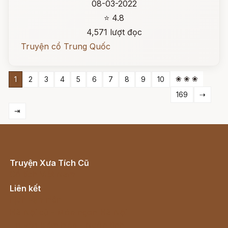
08-03-2022
⭐ 4.8
4,571 lượt đọc
Truyện cổ Trung Quốc
❀ ❀ ❀
1
2
3
4
5
6
7
8
9
10
169
⇢
⇥
Truyện Xưa Tích Cũ
Cổ tích Việt Nam
Liên kết
Lịch vạn niên
Hà Nội cũ - Món ngon Hà Nội
Truyện kiếm hiệp - Ngôn tình