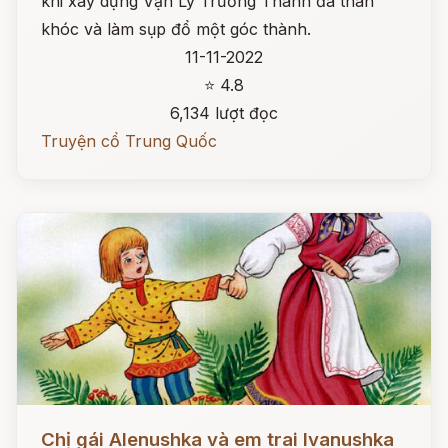
khi xây dựng Vạn Lý Trường Thành đã than
khóc và làm sụp đổ một góc thành.
11-11-2022
⭐ 4.8
6,134 lượt đọc
Truyện cổ Trung Quốc
Đọc ngay
Chị gái Alenushka và em trai Ivanushka