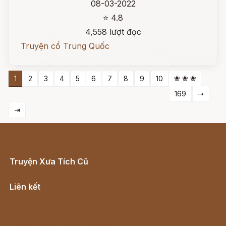
08-03-2022
⭐ 4.8
4,558 lượt đọc
Truyện cổ Trung Quốc
❀ ❀ ❀
1
2
3
4
5
6
7
8
9
10
169
⇢
⇥
Truyện Xưa Tích Cũ
Cổ tích Việt Nam
Liên kết
Lịch vạn niên
Hà Nội cũ - Món ngon Hà Nội
Truyện kiếm hiệp - Ngôn tình