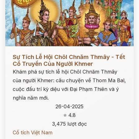
Đọc ngay
Sự Tích Lễ Hội Chôl Chnăm Thmây - Tết
Cổ Truyền Của Người Khmer
Khám phá sự tích lễ hội Chôl Chnăm Thmây
của người Khmer: câu chuyện về Thom Ma Bal,
cuộc đấu trí kỳ diệu với Đại Phạm Thiên và ý
nghĩa năm mới.
26-04-2025
⭐ 4.8
3,475 lượt đọc
Cổ tích Việt Nam