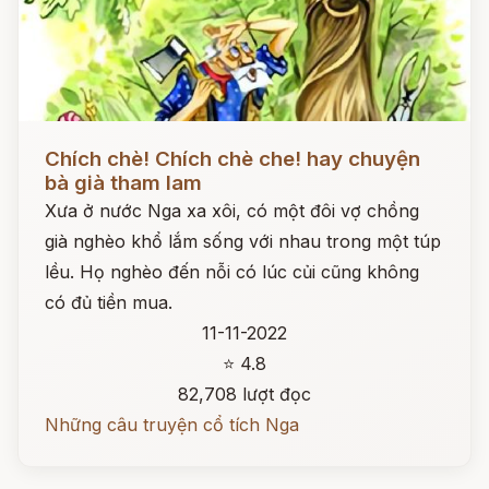
Đọc ngay
Chích chè! Chích chè che! hay chuyện
bà già tham lam
Xưa ở nước Nga xa xôi, có một đôi vợ chồng
già nghèo khổ lắm sống với nhau trong một túp
lều. Họ nghèo đến nỗi có lúc củi cũng không
có đủ tiền mua.
11-11-2022
⭐ 4.8
82,708 lượt đọc
Những câu truyện cổ tích Nga