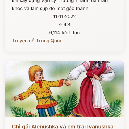
khi xây dựng Vạn Lý Trường Thành đã than
khóc và làm sụp đổ một góc thành.
11-11-2022
⭐ 4.8
6,114 lượt đọc
Truyện cổ Trung Quốc
Đọc ngay
Chị gái Alenushka và em trai Ivanushka