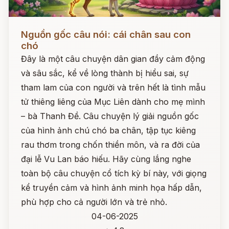
Đọc ngay
Nguồn gốc câu nói: cái chân sau con
chó
Đây là một câu chuyện dân gian đầy cảm động
và sâu sắc, kể về lòng thành bị hiểu sai, sự
tham lam của con người và trên hết là tình mẫu
tử thiêng liêng của Mục Liên dành cho mẹ mình
– bà Thanh Đề. Câu chuyện lý giải nguồn gốc
của hình ảnh chú chó ba chân, tập tục kiêng
rau thơm trong chốn thiền môn, và ra đời của
đại lễ Vu Lan báo hiếu. Hãy cùng lắng nghe
toàn bộ câu chuyện cổ tích kỳ bí này, với giọng
kể truyền cảm và hình ảnh minh họa hấp dẫn,
phù hợp cho cả người lớn và trẻ nhỏ.
04-06-2025