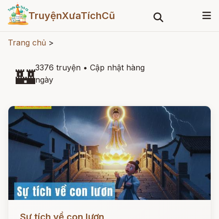
TruyệnXưaTíchCũ
Trang chủ
>
3376 truyện
•
Cập nhật hàng
🏰
ngày
Đọc ngay
Sự tích về con lươn