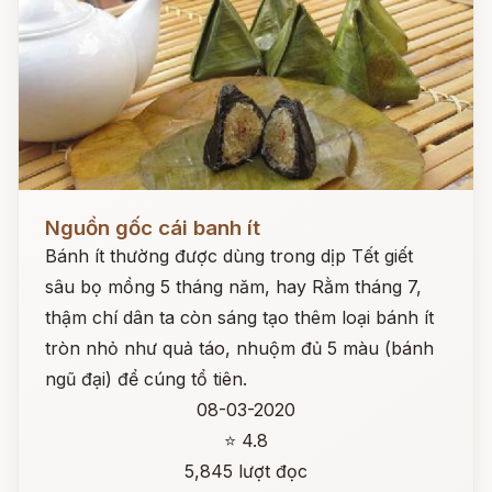
Đọc ngay
Nguồn gốc cái banh ít
Bánh ít thường được dùng trong dịp Tết giết
sâu bọ mồng 5 tháng năm, hay Rằm tháng 7,
thậm chí dân ta còn sáng tạo thêm loại bánh ít
tròn nhỏ như quả táo, nhuộm đủ 5 màu (bánh
ngũ đại) để cúng tổ tiên.
08-03-2020
⭐ 4.8
5,845 lượt đọc