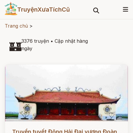
TruyệnXưaTíchCũ
Trang chủ
>
3376 truyện
•
Cập nhật hàng
🏰
ngày
Đọc ngay
Truyền tuyết Đông Hải Đại vương Đoàn