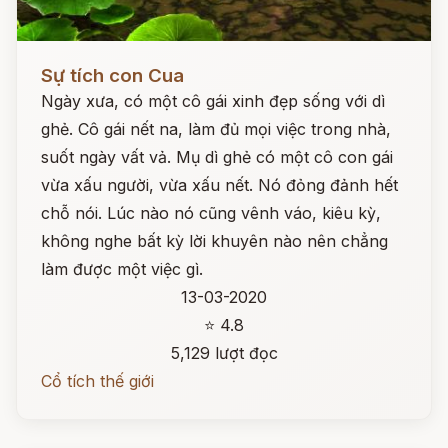
Đọc ngay
Sự tích con Cua
Ngày xưa, có một cô gái xinh đẹp sống với dì
ghẻ. Cô gái nết na, làm đủ mọi việc trong nhà,
suốt ngày vất vả. Mụ dì ghẻ có một cô con gái
vừa xấu người, vừa xấu nết. Nó đỏng đảnh hết
chỗ nói. Lúc nào nó cũng vênh váo, kiêu kỳ,
không nghe bất kỳ lời khuyên nào nên chẳng
làm được một việc gì.
13-03-2020
⭐ 4.8
5,129 lượt đọc
Cổ tích thế giới