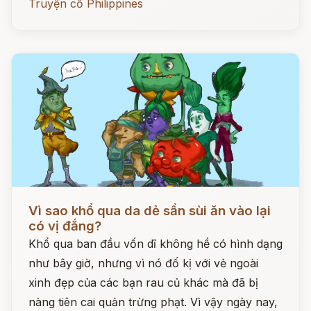
Truyện cổ Philippines
Đọc ngay
Vì sao khổ qua da dẻ sần sùi ăn vào lại
có vị đắng?
Khổ qua ban đầu vốn dĩ không hề có hình dạng
như bây giờ, nhưng vì nó đố kị với vẻ ngoài
xinh đẹp của các bạn rau củ khác mà đã bị
nàng tiên cai quản trừng phạt. Vì vậy ngày nay,