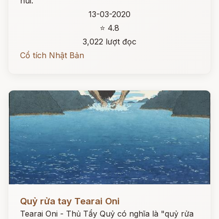
núi.
13-03-2020
⭐ 4.8
3,022 lượt đọc
Cổ tích Nhật Bản
Đọc ngay
Quỷ rửa tay Tearai Oni
Tearai Oni - Thủ Tẩy Quỷ có nghĩa là "quỷ rửa