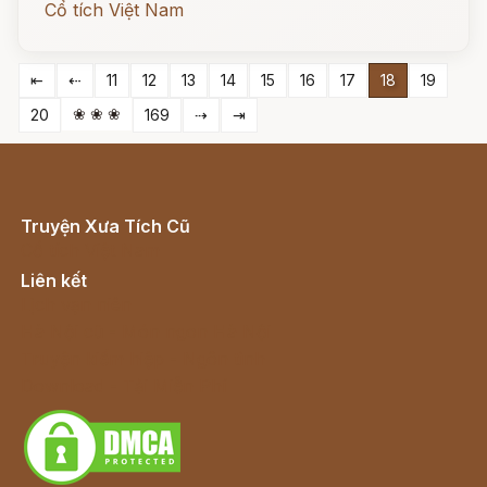
Cổ tích Việt Nam
⇤
⇠
11
12
13
14
15
16
17
18
19
❀ ❀ ❀
20
169
⇢
⇥
Truyện Xưa Tích Cũ
Cổ tích Việt Nam
Liên kết
Lịch vạn niên
Hà Nội cũ - Món ngon Hà Nội
Truyện kiếm hiệp - Ngôn tình
Download - Tải Miễn Phí