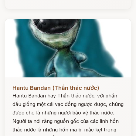
Đọc ngay
Hantu Bandan (Thần thác nước)
Hantu Bandan hay Thần thác nước; với phần
đầu giống một cái vạc đồng ngược được, chúng
được cho là những người bảo vệ thác nước.
Người ta nói rằng nguồn gốc của các linh hồn
thác nước là những hồn ma bị mắc kẹt trong