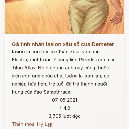
Đọc ngay
Gã tình nhân Iasion xấu số của Demeter
Iasion là con trai của thần Zeus và nàng
Electra, một trong 7 nàng tiên Pleiades con gái
Titan Atlas. Nhìn chung anh này cũng thuộc
diện con ông cháu cha, tương lai xán lạn, cơ
nghiệp hứa hẹn, trẻ tuổi đã trở thành người
hùng của đảo Samothrace.
07-05-2021
⭐ 4.8
3,795 lượt đọc
Thần thoại Hy Lạp