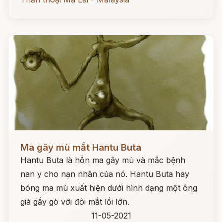
Đọc ngay
Ma gây mù mắt Hantu Buta
Hantu Buta là hồn ma gây mù và mắc bệnh
nan y cho nạn nhân của nó. Hantu Buta hay
bóng ma mù xuất hiện dưới hình dạng một ông
già gầy gò với đôi mắt lồi lớn.
11-05-2021