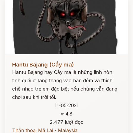
Đọc ngay
Hantu Bajang (Cầy ma)
Hantu Bajang hay Cầy ma là những linh hồn
tinh quái đi lang thang vào ban đêm và thích
chế nhạo trẻ em đặc biệt nếu chúng vẫn đang
chơi sau khi trời tối.
11-05-2021
⭐ 4.8
2,477 lượt đọc
Thần thoại Mã Lai - Malaysia