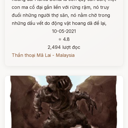
con ma cổ đại gắn liền với rừng rậm, nó truy
đuổi những người thợ săn, nó nằm chờ trong
những dấu vết do động vật hoang dã để lại,
10-05-2021
⭐ 4.8
2,494 lượt đọc
Thần thoại Mã Lai - Malaysia