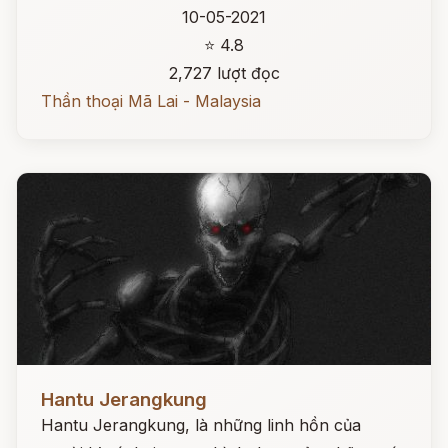
10-05-2021
⭐ 4.8
2,727 lượt đọc
Thần thoại Mã Lai - Malaysia
Đọc ngay
Hantu Jerangkung
Hantu Jerangkung, là những linh hồn của