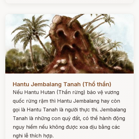
Đọc ngay
Hantu Jembalang Tanah (Thổ thần)
Nếu Hantu Hutan (Thần rừng) bảo vệ vương
quốc rừng rậm thì Hantu Jembalang hay còn
gọi là Hantu Tanah là người thực thi. Jembalang
Tanah là những con quỷ đất, có thể hành động
nguy hiểm nếu không được xoa dịu bằng các
nghi lễ thích hợp.